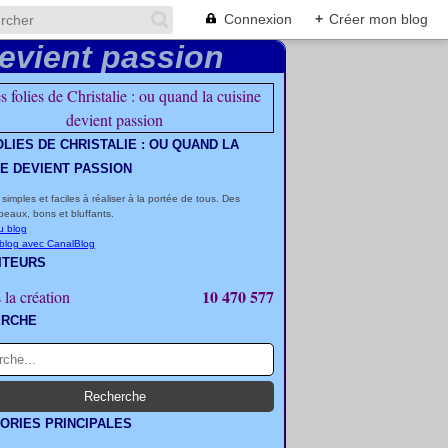
Connexion
+
Créer mon blog
OLIES DE CHRISTALIE : OU QUAND LA
NE DEVIENT PASSION
 simples et faciles à réaliser à la portée de tous. Des
beaux, bons et bluffants.
u blog
 blog avec CanalBlog
ITEURS
10 470 577
 la création
ERCHE
ORIES PRINCIPALES