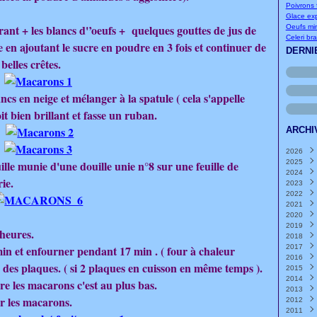
Poivrons f
Glace exp
rant + les blancs d'’oeufs + quelques gouttes de jus de
Oeufs mi
Celeri br
e en ajoutant le sucre en poudre en 3 fois et continuer de
DERNI
belles crêtes.
cs en neige et mélanger à la spatule ( cela s'appelle
t bien brillant et fasse un ruban.
ARCHI
2026
lle munie d'une douille unie n°8 sur une feuille de
2025
Août
2024
Juille
Déce
rie.
2023
Juin
Nove
Déce
(
2022
Mai
Octo
Nove
Déce
(
2021
Avril
Sept
Octo
Nove
Déce
(
2020
Mars
Août
Sept
Octo
Nove
Déce
2019
Févri
Juille
Août
Sept
Octo
Nove
Déce
 heures.
2018
Janvi
Juin
Juille
Août
Sept
Octo
Nove
Déce
(
in et enfourner pendant 17 min . ( four à chaleur
2017
Mai
Juin
Juille
Août
Sept
Octo
Nove
Déce
(
(
2016
Avril
Mai
Juin
Juille
Août
Sept
Octo
Nove
Déce
(
(
(
e des plaques. ( si 2 plaques en cuisson en même temps ).
2015
Mars
Avril
Mai
Juin
Juille
Août
Sept
Octo
Nove
Déce
(
(
(
2014
Févri
Mars
Avril
Mai
Juin
Juille
Août
Sept
Octo
Nove
Déce
(
(
(
re les macarons c'est au plus bas.
2013
Janvi
Févri
Mars
Avril
Mai
Juin
Juille
Août
Sept
Octo
Nove
Déce
(
(
(
er les macarons.
2012
Janvi
Févri
Mars
Avril
Mai
Juin
Juille
Août
Sept
Octo
Nove
Déce
(
(
(
2011
Janvi
Févri
Mars
Avril
Mai
Juin
Juille
Août
Sept
Octo
Nove
Déce
(
(
(