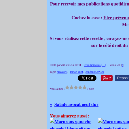
Pour recevoir mes publications quotidien
Cochez la case :
Etre prévenu
Mer
Si vous réalisez cette recette , envoyez-
sur le côté droit du
Posté par christalie à 10:31 -
Commentaires [
…
]
- Permalien [
#
]
Tags:
macarons
,
lemon curd
,
confiture cerises
Repost
Vous aimez ?
0 vote
Salade avocat oeuf dur
Vous aimerez aussi :