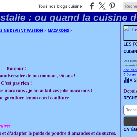
Tous nos blogs cuisine
UISINE DEVIENT PASSION
>
MACARONS
>
LES F
CUISI
Des plats
desserts 
Bonjour !
Accueil d
l'anniversaire de ma maman , 96 ans !
Créer un
VIS
C'est pas rien !
macarons , je lui ai fait ces jolis macarons !
Depuis
e garniture lemon curd confiture
RECH
autres.
CATÉG
s et d'adapter le poids de poudre d'amandes et de sucres.