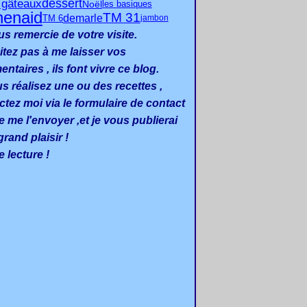
dessert
s gâteaux
Noël
les basiques
henaid
TM 31
demarle
TM 6
jambon
us remercie de votre visite.
itez pas à me laisser vos
taires , ils font vivre ce blog.
us réalisez une ou des recettes ,
ctez moi via le formulaire de contact
e me l'envoyer ,et je vous publierai
rand plaisir !
 lecture !