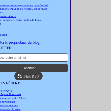
ches et autres grignotages pour l'apéritif
boissons chaudes ou froides , jus de fruits
jour
 petits gâteaux
 , compotes, coulis , pâtes de fruits
s
essert
er le propriétaire du blog
LETTER
Flux RSS
LES RÉCENTS
 ( airfryer )
u Japon Thermomix
 la provençales Aifryer
'anniversaire!
vocats crevettes
épites de chocolat