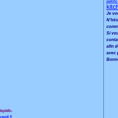
petit
kitc
Je vo
N'hés
commen
Si vo
conta
afin d
avec g
Bonne
liquide.