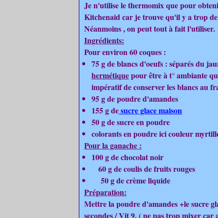
Je n'utilise le thermomix que pour obteni
Kitchenaid car je trouve qu'il y a trop 
Néanmoins , on peut tout à fait l'utiliser.
Ingrédients:
Pour environ 60 coques :
75 g de blancs d'oeufs : séparés du ja
hermétique
pour être à t° ambiante que
impératif de conserver les blancs au fra
95 g de poudre d'amandes
155 g de
sucre glace maison
50 g de sucre en poudre
colorants en poudre ici couleur myrtill
Pour la ganache :
100 g de chocolat noir
60 g de coulis de fruits rouges
50 g de crème liquide
Préparation:
Mettre la poudre d'amandes +le sucre g
secondes / Vit 9. ( ne pas trop mixer car