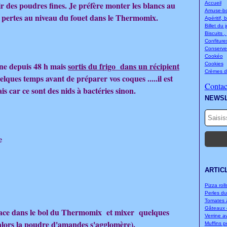
r des poudres fines. Je préfère monter les blancs au
Accueil
Amuse-bou
de pertes au niveau du fouet dans le Thermomix.
Apéritif, 
Billet du 
Biscuits ,
Confitures
Conserve
Cookéo
une depuis 48 h mais
sortis du frigo dans un récipient
Cookies
Crèmes d
lques temps avant de préparer vos coques .....il est
Contact
is car ce sont des nids à bactéries sinon.
NEWS
e
ARTIC
Pizza rolls
Perles d
Tomates à
Gâteaux d
lace dans le bol du Thermomix et mixer quelques
Verrine a
 alors la poudre d'amandes s'agglomère).
Muffins p