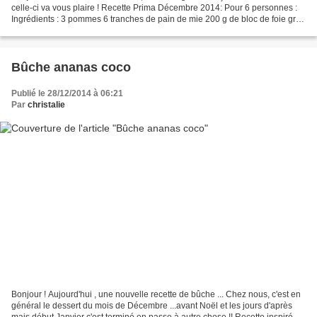
celle-ci va vous plaire ! Recette Prima Décembre 2014: Pour 6 personnes :
Ingrédients : 3 pommes 6 tranches de pain de mie 200 g de bloc de foie gras
jambon fumé en fines tranches...
Bûche ananas coco
Publié le 28/12/2014 à 06:21
Par
christalie
Bonjour ! Aujourd'hui , une nouvelle recette de bûche ... Chez nous, c'est en
général le dessert du mois de Décembre ...avant Noël et les jours d'après
mais début Janvier c'est terminé on passe à autre chose !! Recette inspirée