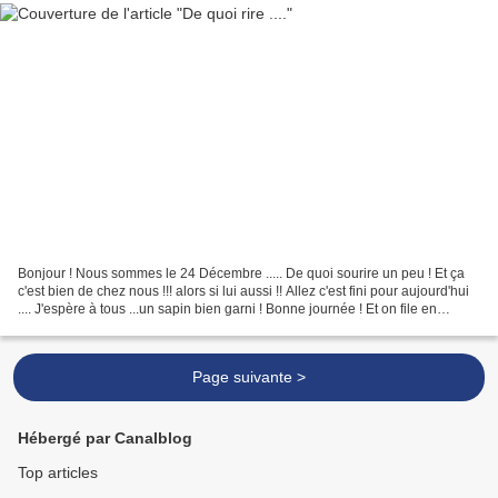
Bonjour ! Nous sommes le 24 Décembre ..... De quoi sourire un peu ! Et ça
c'est bien de chez nous !!! alors si lui aussi !! Allez c'est fini pour aujourd'hui
.... J'espère à tous ...un sapin bien garni ! Bonne journée ! Et on file en
cuisine !! **** Pour...
Page suivante >
Hébergé par Canalblog
Top articles