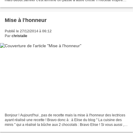
d'une recette de Femme...
Mise à l'honneur
Publié le 27/12/2014 à 06:12
Par
christalie
Bonjour ! Aujourd'hui , pas de recette mais la mise à l'honneur des lectrices
ayant réalisé une recette ! Bravo donc à : à Elise du blog " La cuisine des
minis " qui a réalisé la bûche aux 2 chocolats : Bravo Elise ! Si vous aussi ,
réalisez une ou plusieurs...