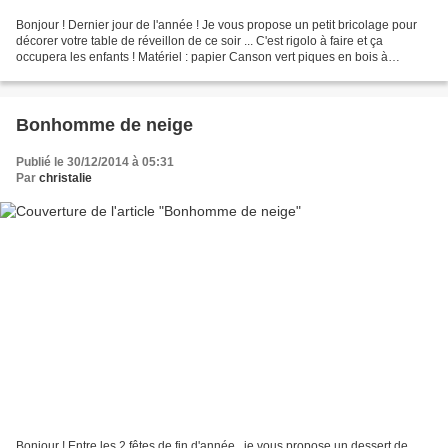
Bonjour ! Dernier jour de l'année ! Je vous propose un petit bricolage pour
décorer votre table de réveillon de ce soir ... C'est rigolo à faire et ça
occupera les enfants ! Matériel : papier Canson vert piques en bois à
brochettes une paire de ciseaux...
Bonhomme de neige
Publié le 30/12/2014 à 05:31
Par
christalie
Bonjour ! Entre les 2 fêtes de fin d'année , je vous propose un dessert de