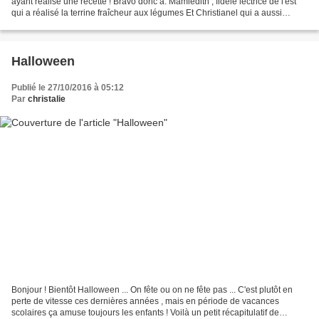
ayant réalisé une recette ! Bravo donc à: Mamiedith , fidèle lectrice de l'est
qui a réalisé la terrine fraîcheur aux légumes Et Christianel qui a aussi
réalisé cette terrine...
Halloween
Publié le 27/10/2016 à 05:12
Par
christalie
Bonjour ! Bientôt Halloween ... On fête ou on ne fête pas ... C'est plutôt en
perte de vitesse ces dernières années , mais en période de vacances
scolaires ça amuse toujours les enfants ! Voilà un petit récapitulatif de