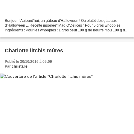
Bonjour ! Aujourd'hui, un gâteau d'Halloween ! Ou plutôt des gâteaux
d'Halloween ... Recette inspirée" Mag O'Délices " Pour 5 gros whoopies :
Ingrédients : Pour les whoopies : 1 gros oeuf 100 g de beurre mou 100 g de
sucre de canne 160 g de farine T65...
Charlotte litchis mûres
Publié le 30/10/2016 à 05:09
Par
christalie