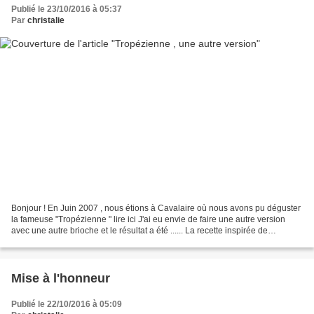
Publié le 23/10/2016 à 05:37
Par
christalie
Bonjour ! En Juin 2007 , nous étions à Cavalaire où nous avons pu déguster
la fameuse "Tropézienne " lire ici J'ai eu envie de faire une autre version
avec une autre brioche et le résultat a été ...... La recette inspirée de
plusieurs : Pour une "tarte"...
Mise à l'honneur
Publié le 22/10/2016 à 05:09