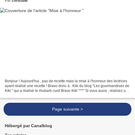
Par
christalie
Bonjour ! Aujourd'hui , pas de recette mais la mise à l'honneur des lectrices
ayant réalisé une recette ! Bravo donc à : Kiki du blog "Les gourmandises de
Kiki " qui a réalisé le rhubarb curd Bravo Kiki **** Si vous aussi , réalisez une
ou plusieurs recettes...
Page suivante >
Hébergé par Canalblog