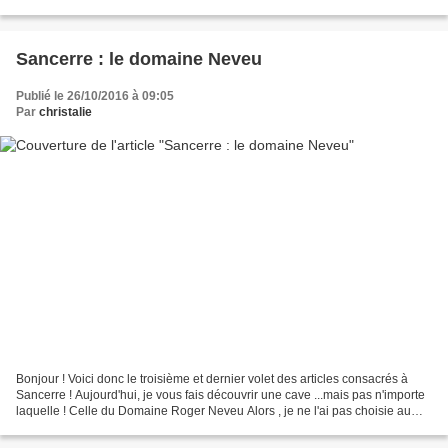
quelques recettes horrigolotes...
Sancerre : le domaine Neveu
Publié le 26/10/2016 à 09:05
Par
christalie
Bonjour ! Voici donc le troisième et dernier volet des articles consacrés à
Sancerre ! Aujourd'hui, je vous fais découvrir une cave ...mais pas n'importe
laquelle ! Celle du Domaine Roger Neveu Alors , je ne l'ai pas choisie au
hasard , comme je vous...