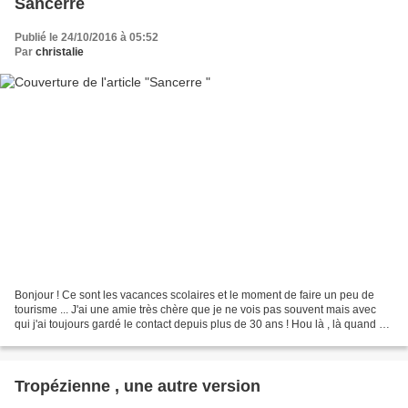
Sancerre
Publié le 24/10/2016 à 05:52
Par
christalie
Bonjour ! Ce sont les vacances scolaires et le moment de faire un peu de
tourisme ... J'ai une amie très chère que je ne vois pas souvent mais avec
qui j'ai toujours gardé le contact depuis plus de 30 ans ! Hou là , là quand on
dit ça .... Bref , elle...
Tropézienne , une autre version