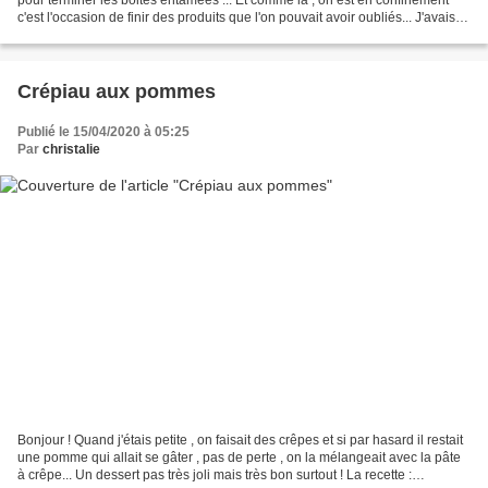
c'est l'occasion de finir des produits que l'on pouvait avoir oubliés... J'avais
du tapioca , et envie...
Crépiau aux pommes
Publié le 15/04/2020 à 05:25
Par
christalie
Bonjour ! Quand j'étais petite , on faisait des crêpes et si par hasard il restait
une pomme qui allait se gâter , pas de perte , on la mélangeait avec la pâte
à crêpe... Un dessert pas très joli mais très bon surtout ! La recette :