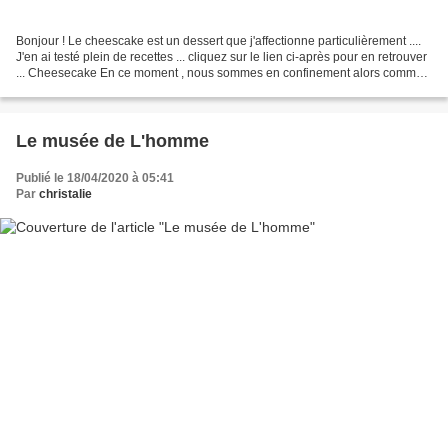
Bonjour ! Le cheescake est un dessert que j'affectionne particulièrement ....
J'en ai testé plein de recettes ... cliquez sur le lien ci-après pour en retrouver
... Cheesecake En ce moment , nous sommes en confinement alors comme
j'avais une raison particulière...
Le musée de L'homme
Publié le 18/04/2020 à 05:41
Par
christalie