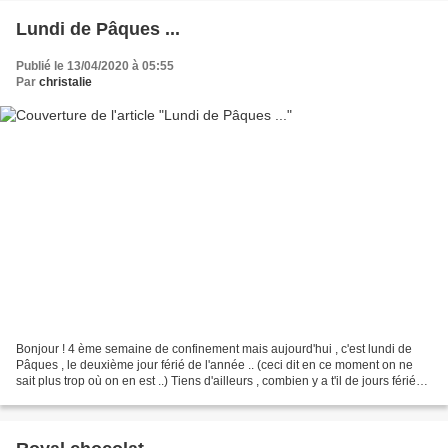
Lundi de Pâques ...
Publié le 13/04/2020 à 05:55
Par
christalie
Bonjour ! 4 ème semaine de confinement mais aujourd'hui , c'est lundi de
Pâques , le deuxième jour férié de l'année .. (ceci dit en ce moment on ne
sait plus trop où on en est ..) Tiens d'ailleurs , combien y a t'il de jours fériés
en France ? Il y en...