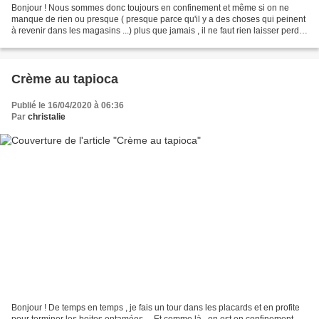
Bonjour ! Nous sommes donc toujours en confinement et même si on ne
manque de rien ou presque ( presque parce qu'il y a des choses qui peinent
à revenir dans les magasins ...) plus que jamais , il ne faut rien laisser perdre
.... Et ça , je le dis tout...
Crème au tapioca
Publié le 16/04/2020 à 06:36
Par
christalie
Bonjour ! De temps en temps , je fais un tour dans les placards et en profite
pour terminer les boites entamées ... Et comme là , on est en confinement