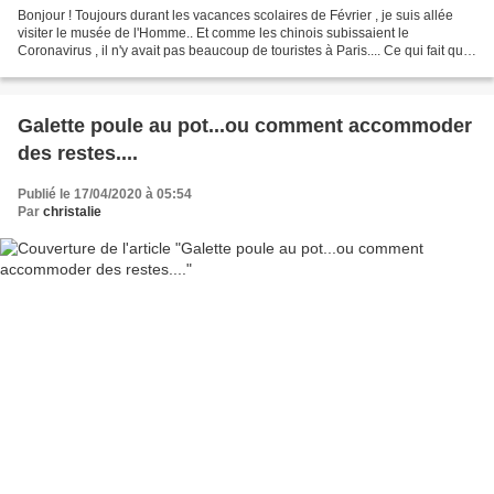
Bonjour ! Toujours durant les vacances scolaires de Février , je suis allée
visiter le musée de l'Homme.. Et comme les chinois subissaient le
Coronavirus , il n'y avait pas beaucoup de touristes à Paris.... Ce qui fait que
nous avons pu faire plusieurs...
Galette poule au pot...ou comment accommoder
des restes....
Publié le 17/04/2020 à 05:54
Par
christalie