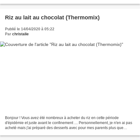
Ingrédients : de la...
Riz au lait au chocolat (Thermomix)
Publié le 14/04/2020 à 05:22
Par
christalie
Bonjour ! Vous avez été nombreux à acheter du riz en cette période
d'épidémie et juste avant le confinement .... Personnellement, je n'en ai pas
acheté mais j'ai préparé des desserts avec pour mes parents plus que
nonagénaires qui étaient confinés dans...