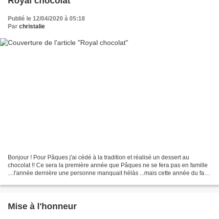
Royal chocolat
Publié le 12/04/2020 à 05:18
Par
christalie
Bonjour ! Pour Pâques j'ai cédé à la tradition et réalisé un dessert au
chocolat !! Ce sera la première année que Pâques ne se fera pas en famille
....l'année dernière une personne manquait hélàs ...mais cette année du fait
du confinement c'est l'impossibilité...
Mise à l'honneur