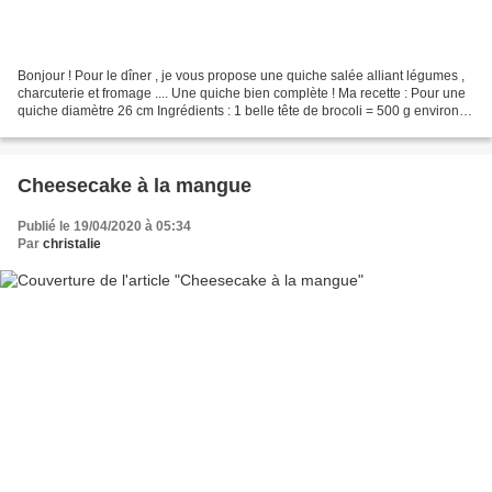
Bonjour ! Pour le dîner , je vous propose une quiche salée alliant légumes ,
charcuterie et fromage .... Une quiche bien complète ! Ma recette : Pour une
quiche diamètre 26 cm Ingrédients : 1 belle tête de brocoli = 500 g environ
250 g de pâte brisée...
Cheesecake à la mangue
Publié le 19/04/2020 à 05:34
Par
christalie