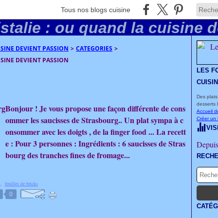
Tous nos blogs cuisine
UISINE DEVIENT PASSION
>
CATEGORIES
>
UISINE DEVIENT PASSION
LES F
CUISI
Des plats
desserts 
Bonjour ! Je vous propose une façon différente de cons
Accueil d
ommer les saucisses de Strasbourg.. Un plat sympa à c
Créer un
VIS
onsommer avec les doigts , de la finger food ... La recett
e : Pour 3 personnes : Ingrédients : 6 saucisses de Stras
Depuis
bourg des tranches fines de fromage...
RECH
s
,
feuilles de bricks
0
CATÉG