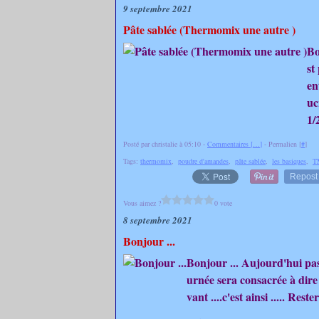
9 septembre 2021
Pâte sablée (Thermomix une autre )
Bo
st
en
uc
1/2
Posté par christalie à 05:10 -
Commentaires [
…
]
- Permalien [
#
]
Tags:
thermomix
,
poudre d'amandes
,
pâte sablée
,
les basiques
,
T
Repost
Vous aimez ?
0 vote
8 septembre 2021
Bonjour ...
Bonjour ... Aujourd'hui pas de
urnée sera consacrée à dire
vant ....c'est ainsi ..... Rest