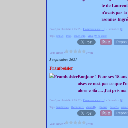
te de Laurent
n'avais pas la 
rsonnes Ingréd
Posté par christalie à 05:55 -
Commentaires [
…
]
- Permalien [
#
]
Tags:
poulet
,
miel
,
sauce soja
,
vinaigre de cidre
Repost
Vous aimez ?
0 vote
5 septembre 2021
Framboisier
Bonjour ! Pour ses 18 ans
aises ce nest pas ce que l'
alors voilà .... J'ai pris 
Posté par christalie à 05:37 -
Commentaires [
…
]
- Permalien [
#
]
Tags:
framboises
,
thermomix
,
chantilly
,
génoise
,
desserts
,
crème 
Repost
Vous aimez ?
0 vote