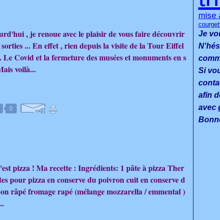
mise 
courget
d'hui , je renoue avec le plaisir de vous faire découvrir
Je vo
orties ... En effet , rien depuis la visite de la Tour Eiffel
N'hés
.. Le Covid et la fermeture des musées et monuments en s
commen
Mais voilà...
Si vo
conta
afin d
avec g
0
Bonne
est pizza ! Ma recette : Ingrédients: 1 pâte à pizza Ther
es pour pizza en conserve du poivron cuit en conserve d
bon râpé fromage rapé (mélange mozzarella / emmental )
..