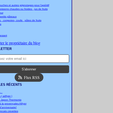
ches et autres grignotages pour l'apéritif
boissons chaudes ou froides , jus de fruits
jour
 petits gâteaux
 , compotes, coulis , pâtes de fruits
s
essert
er le propriétaire du blog
LETTER
Flux RSS
LES RÉCENTS
..
 ( airfryer )
u Japon Thermomix
 la provençales Aifryer
'anniversaire!
vocats crevettes