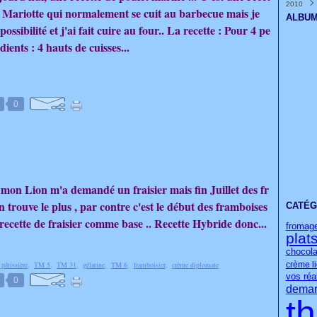
2010
Janvi
Févri
Mars
Avril
Mai
Juin
Juille
Août
Sept
Octo
Nove
Déce
(
(
(
 Mariotte qui normalement se cuit au barbecue mais je
Janvi
Févri
Mars
Avril
Mai
Juin
Juille
Août
Sept
Octo
Nove
Déce
(
(
(
ALBUM
Janvi
Févri
Mars
Avril
Mai
Juin
Juille
Août
Sept
Octo
Nove
(
(
(
possibilité et j'ai fait cuire au four.. La recette : Pour 4 pe
Janvi
Févri
Mars
Avril
Mai
Juin
Juille
Août
Sept
Octo
(
(
(
ients : 4 hauts de cuisses...
Janvi
Févri
Mars
Avril
Mai
Juin
Juille
Août
Sept
(
(
(
Janvi
Févri
Mars
Avril
Mai
Juin
Juille
Août
(
(
(
Janvi
Févri
Mars
Avril
Mai
Juin
Juille
(
(
(
Janvi
Févri
Mars
Avril
Mai
Juin
(
(
(
Janvi
Févri
Mars
Avril
(
Janvi
Févri
Mars
0
Janvi
Févri
Janvi
 mon Lion m'a demandé un fraisier mais fin Juillet des fr
on trouve le plus , par contre c'est le début des framboises
CATÉG
ma recette de fraisier comme base .. Recette Hybride donc...
fromag
plat
chocola
crème l
pâtissière
,
TM 5
,
TM 31
,
gélatine
,
TM 6
,
framboisier
,
crème diplomate
vos réa
0
demar
t