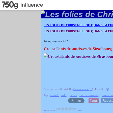
LES FOLIES DE CHRISTALIE : OU QUAND LA C
LES FOLIES DE CHRISTALIE : OU QUAND LA C
10 septembre 2021
Croustillants de saucisses de Strasbourg
Posté par christalie à 05:41 -
Commentaires [
…
]
- Permalien [
#
]
Tags:
moutarde
,
actifry
,
cheddar
,
saucisses strasbourg
,
toastinette
Repost
Vous aimez ?
0 vote