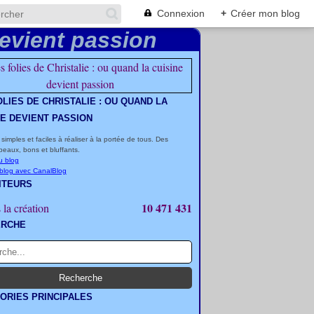
Connexion
+
Créer mon blog
OLIES DE CHRISTALIE : OU QUAND LA
NE DEVIENT PASSION
 simples et faciles à réaliser à la portée de tous. Des
beaux, bons et bluffants.
u blog
 blog avec CanalBlog
ITEURS
10 471 431
 la création
ERCHE
ORIES PRINCIPALES