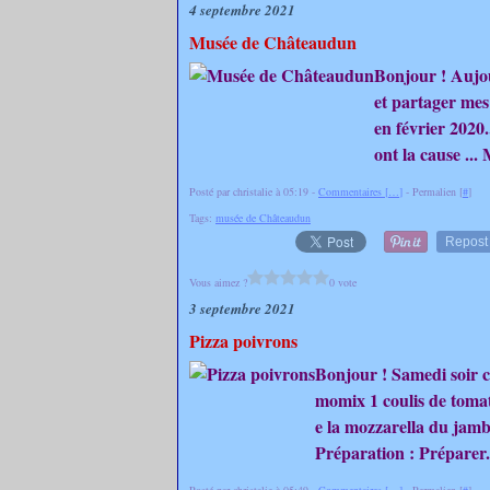
4 septembre 2021
Musée de Châteaudun
Bonjour ! Aujour
et partager mes s
en février 2020
ont la cause ... 
Posté par christalie à 05:19 -
Commentaires [
…
]
- Permalien [
#
]
Tags:
musée de Châteaudun
Repost
Vous aimez ?
0 vote
3 septembre 2021
Pizza poivrons
Bonjour ! Samedi soir c'
momix 1 coulis de tomat
e la mozzarella du jam
Préparation : Préparer.