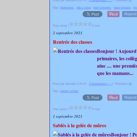
Posté par christalie à 05:49 -
Commentaires [
…
]
- Permalien [
#
]
Tags:
thermomix
,
pâte à pizza
,
plats complets
,
sauce tomates
,
piz
Repost
Vous aimez ?
0 vote
2 septembre 2021
Rentrée des classes
Bonjour ! Aujourd'hu
primaires, les collèg
aine .... une premi
que les mamans...
Posté par christalie à 05:45 -
Commentaires [
…
]
- Permalien [
#
]
Tags:
rentrée scolaire
Repost
Vous aimez ?
0 vote
1 septembre 2021
Sablés à la gelée de mûres
Bonjour ! Pou