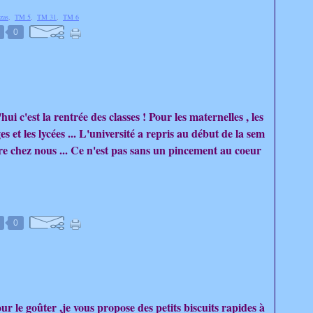
zas
,
TM 5
,
TM 31
,
TM 6
0
i c'est la rentrée des classes ! Pour les maternelles , les
es et les lycées ... L'université a repris au début de la sem
ère chez nous ... Ce n'est pas sans un pincement au coeur
0
r le goûter ,je vous propose des petits biscuits rapides à