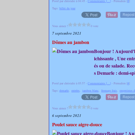
Posté par christalie à 04:45 -
Commentaires [
…
]
- Permalien [
#
]
Tags:
billet du jour
Repost
Vous aimez ?
0 vote
7 septembre 2021
Dômes au jambon
Bonjour ! Aujourd'hu
ichissante , Une ent
és ou de salade. Rec
s Demarle : demi-sph
Posté par christalie à 05:57 -
Commentaires [
…
]
- Permalien [
#
]
Tags:
demarle
,
entrées
,
jambon blanc
,
fromage frais
,
empreintes 
Repost
Vous aimez ?
0 vote
6 septembre 2021
Poulet sauce aigre-douce
Bonjour ! Auj