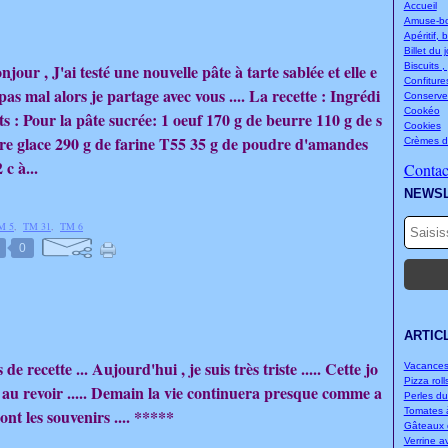
Accueil
Amuse-bou
Apéritif, 
Billet du 
njour , J'ai testé une nouvelle pâte à tarte sablée et elle e
Biscuits ,
Confitures
 pas mal alors je partage avec vous .... La recette : Ingrédi
Conserve
Cookéo
ts : Pour la pâte sucrée: 1 oeuf 170 g de beurre 110 g de s
Cookies
re glace 290 g de farine T55 35 g de poudre d'amandes
Crèmes d
 c à...
Contact
NEWS
M 5
,
TM 31
,
TM 6
0
ARTIC
 recette ... Aujourd'hui , je suis très triste ..... Cette jo
Vacances.
Pizza rolls
 au revoir ..... Demain la vie continuera presque comme a
Perles d
eront les souvenirs .... *****
Tomates à
Gâteaux d
Verrine a