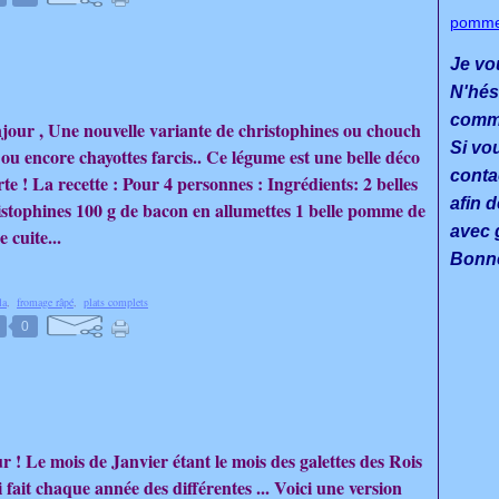
pomm
Je vo
N'hés
commen
jour , Une nouvelle variante de christophines ou chouch
Si vo
 ou encore chayottes farcis.. Ce légume est une belle déco
conta
te ! La recette : Pour 4 personnes : Ingrédients: 2 belles
afin d
istophines 100 g de bacon en allumettes 1 belle pomme de
avec g
e cuite...
Bonne
la
,
fromage râpé
,
plats complets
0
 ! Le mois de Janvier étant le mois des galettes des Rois
ai fait chaque année des différentes ... Voici une version