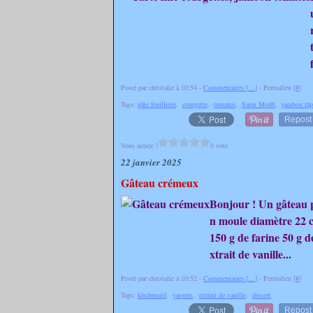
Posté par christalie à 10:54 -
Commentaires [
…
]
- Permalien [
#
]
Tags:
pâte feuilletée
,
courgette
,
tomates
,
Saint Morêt
,
jambon râp
Repost
Vous aimez ?
0 vote
22 janvier 2025
Gâteau crémeux
Bonjour ! Un gâteau po
n moule diamètre 22 c
150 g de farine 50 g d
xtrait de vanille...
Posté par christalie à 10:52 -
Commentaires [
…
]
- Permalien [
#
]
Tags:
kitchenaid
,
yaourts
,
extrait de vanille
,
dessert
Repost