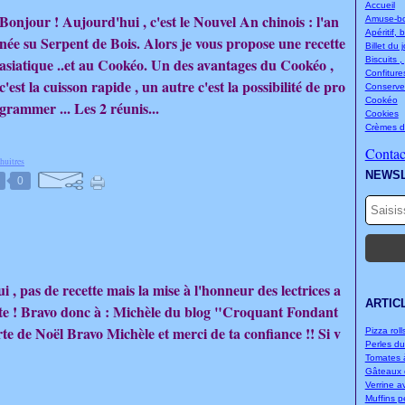
Accueil
Bonjour ! Aujourd'hui , c'est le Nouvel An chinois : l'an
Amuse-bou
Apéritif, 
née su Serpent de Bois. Alors je vous propose une recette
Billet du 
asiatique ..et au Cookéo. Un des avantages du Cookéo ,
Biscuits ,
Confitures
c'est la cuisson rapide , un autre c'est la possibilité de pro
Conserve
Cookéo
grammer ... Les 2 réunis...
Cookies
Crèmes d
Contact
huitres
NEWS
0
 , pas de recette mais la mise à l'honneur des lectrices a
ARTIC
ette ! Bravo donc à : Michèle du blog "Croquant Fondant
rte de Noël Bravo Michèle et merci de ta confiance !! Si v
Pizza rolls
Perles d
Tomates à
Gâteaux d
Verrine a
Muffins p