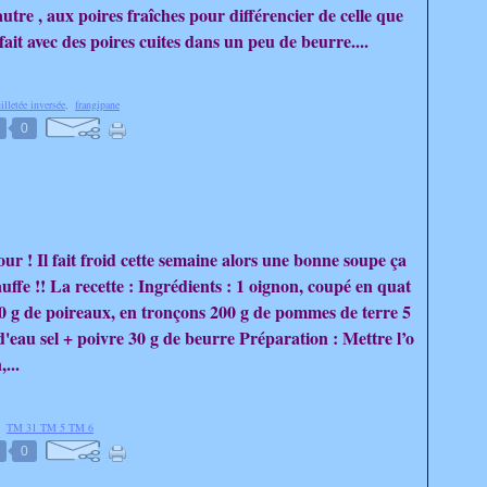
utre , aux poires fraîches pour différencier de celle que
 fait avec des poires cuites dans un peu de beurre....
illetée inversée
,
frangipane
0
ur ! Il fait froid cette semaine alors une bonne soupe ça
uffe !! La recette : Ingrédients : 1 oignon, coupé en quat
0 g de poireaux, en tronçons 200 g de pommes de terre 5
d'eau sel + poivre 30 g de beurre Préparation : Mettre l’o
...
,
TM 31 TM 5 TM 6
0