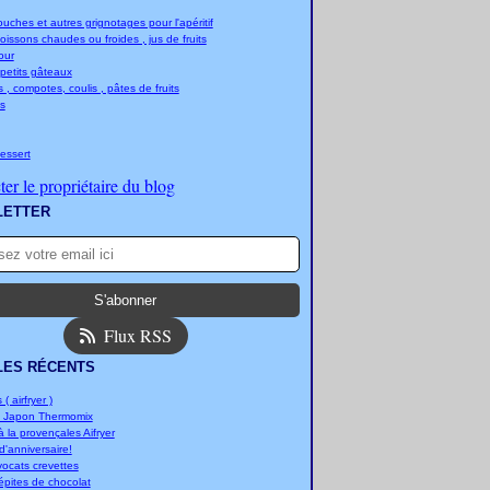
ches et autres grignotages pour l'apéritif
boissons chaudes ou froides , jus de fruits
jour
 petits gâteaux
 , compotes, coulis , pâtes de fruits
s
essert
er le propriétaire du blog
LETTER
Flux RSS
LES RÉCENTS
 ( airfryer )
u Japon Thermomix
 la provençales Aifryer
'anniversaire!
vocats crevettes
épites de chocolat