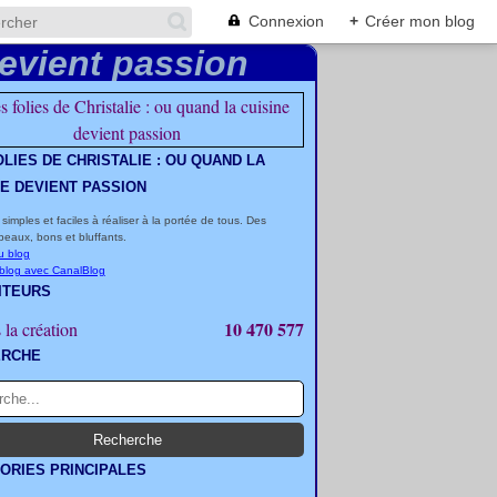
Connexion
+
Créer mon blog
OLIES DE CHRISTALIE : OU QUAND LA
NE DEVIENT PASSION
 simples et faciles à réaliser à la portée de tous. Des
beaux, bons et bluffants.
u blog
 blog avec CanalBlog
ITEURS
10 470 577
 la création
ERCHE
ORIES PRINCIPALES