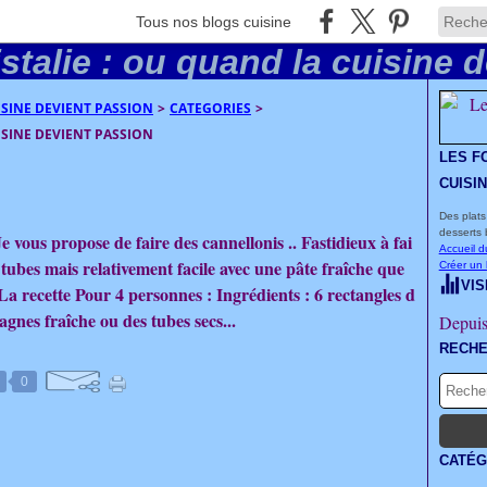
Tous nos blogs cuisine
UISINE DEVIENT PASSION
>
CATEGORIES
>
UISINE DEVIENT PASSION
LES F
CUISI
Des plats
desserts 
e vous propose de faire des cannellonis .. Fastidieux à fai
Accueil d
 tubes mais relativement facile avec une pâte fraîche que
Créer un
VIS
 La recette Pour 4 personnes : Ingrédients : 6 rectangles d
sagnes fraîche ou des tubes secs...
Depuis
RECH
0
CATÉG