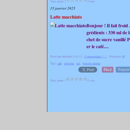
Vous aimez ?
0 vote
15 janvier 2025
Latte macchiato
Bonjour ! Il fait froi
grédients : 330 ml de 
chet de sucre vanillé P
er le café....
Posté par christalie à 10:12 -
Commentaires [
…
]
- Permalien [
#
]
Tags:
café
,
chocolat
,
lait
,
boisson chaude
Repost
Vous aimez ?
0 vote