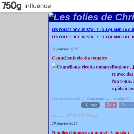
LES FOLIES DE CHRISTALIE : OU QUAND LA C
LES FOLIES DE CHRISTALIE : OU QUAND LA C
31 janvier 2025
Cannellonis ricotta tomates
Bonjour , J
re avec des
l'on roule.
e pâte à la
Posté par christalie à 09:13 -
Commentaires [
…
]
- Permalien [
#
]
Repost
Vous aimez ?
0 vote
29 janvier 2025
Nouilles chinoises au poulet ( Cookéo )