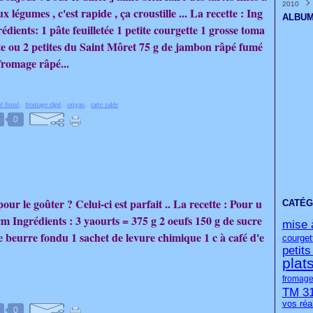
2010
Janvi
Févri
Mars
Avril
Mai
Juin
Juille
Août
Sept
Octo
Nove
Déce
(
(
(
ux légumes , c'est rapide , ça croustille ... La recette : Ing
Janvi
Févri
Mars
Avril
Mai
Juin
Juille
Août
Sept
Octo
Nove
Déce
(
(
(
ALBUM
Janvi
Févri
Mars
Avril
Mai
Juin
Juille
Août
Sept
Octo
Nove
(
(
(
rédients: 1 pâte feuilletée 1 petite courgette 1 grosse toma
Janvi
Févri
Mars
Avril
Mai
Juin
Juille
Août
Sept
Octo
(
(
(
te ou 2 petites du Saint Môret 75 g de jambon râpé fumé
Janvi
Févri
Mars
Avril
Mai
Juin
Juille
Août
Sept
(
(
(
Janvi
Févri
Mars
Avril
Mai
Juin
Juille
Août
(
(
(
fromage râpé...
Janvi
Févri
Mars
Avril
Mai
Juin
Juille
(
(
(
Janvi
Févri
Mars
Avril
Mai
Juin
(
(
(
Janvi
Févri
Mars
Avril
(
Janvi
Févri
Mars
é fumé
,
fromage râpé
,
origan
,
tarte salée
Janvi
Févri
0
Janvi
ur le goûter ? Celui-ci est parfait .. La recette : Pour u
CATÉG
m Ingrédients : 3 yaourts = 375 g 2 oeufs 150 g de sucre
mise 
e beurre fondu 1 sachet de levure chimique 1 c à café d'e
courget
petit
plat
fromage
TM 3
vos réa
0