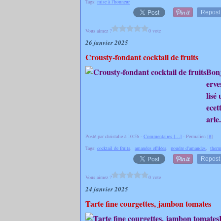
Tags:
mise à l'honneur
Repost
Vous aimez ?
0 vote
26 janvier 2025
Crousty-fondant cocktail de fruits
Bonj
erve
lisé
ecet
arle.
Posté par christalie à 10:56 -
Commentaires [
…
]
- Permalien [
#
]
Tags:
cocktail de fruits
,
amandes effilées
,
poudre d'amandes
,
ther
Repost
Vous aimez ?
0 vote
24 janvier 2025
Tarte fine courgettes, jambon tomates