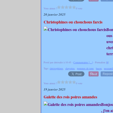
Vous aimez ?
0 vote
20 janvier 2025
Christophines ou chouchous farcis
Bon
ous
uver
chr
terr
Posté par christalie à 10:45 -
Commentaires [
…
]
- Permalien [
#
]
Tags:
christophines
,
chayottes
,
pommes de terre
,
bacon
,
mozzarel
Repost
Vous aimez ?
0 vote
19 janvier 2025
Galette des rois poires amandes
Bonjour
, j'en 