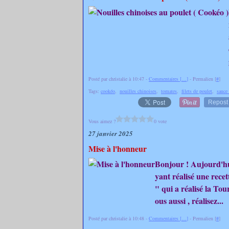
Posté par christalie à 10:47 -
Commentaires [
…
]
- Permalien [
#
]
Tags:
cookéo
,
nouilles chinoises
,
tomates
,
filets de poulet
,
sauce 
Repost
Vous aimez ?
0 vote
27 janvier 2025
Mise à l'honneur
Bonjour ! Aujourd'hui
yant réalisé une rec
" qui a réalisé la Tou
ous aussi , réalisez...
Posté par christalie à 10:48 -
Commentaires [
…
]
- Permalien [
#
]