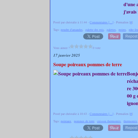
d'une a
j'avais
Posté par christalie à 11:44 -
Commentaires [
…
]
- Permalien [
#
]
Tags:
poudre d'amandes
,
galette des rois
,
galettes
,
poires
,
pâte feu
Repost
Vous aimez ?
0 vote
17 janvier 2025
Soupe poireaux pommes de terre
Bonjo
récha
re 30
00 g 
ignon,
Posté par christalie à 10:43 -
Commentaires [
…
]
- Permalien [
#
]
Tags:
poireaux
,
pommes de terre
,
cuisson thermomix
,
thermomix
Repost