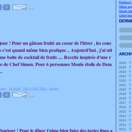
Poivrons f
Glace exp
0
Oeufs mi
Celeri br
DERNI
our ! Pour un gâteau fruité au coeur de l'hiver , les cons
s c'est quand même bien pratique .. Aujourd'hui , j'ai uti
ARCHI
 une boite de cocktail de fruits .... Recette inspirée d'une r
te de Chef Simon. Pour 6 personnes Moule étoile de Dem
2026
2025
Août
..
2024
Juille
Déce
2023
Juin
Nove
Déce
(
2022
Mai
Octo
Nove
Déce
(
2021
Avril
Sept
Octo
Nove
Déce
(
momix
,
14 Juillet
,
TM 31 TM 5 TM 6
,
desserts
2020
Mars
Août
Sept
Octo
Nove
Déce
2019
Févri
Juille
Août
Sept
Octo
Nove
Déce
0
2018
Janvi
Juin
Juille
Août
Sept
Octo
Nove
Déce
(
2017
Mai
Juin
Juille
Août
Sept
Octo
Nove
Déce
(
(
2016
Avril
Mai
Juin
Juille
Août
Sept
Octo
Nove
Déce
(
(
(
2015
Mars
Avril
Mai
Juin
Juille
Août
Sept
Octo
Nove
Déce
(
(
(
2014
Févri
Mars
Avril
Mai
Juin
Juille
Août
Sept
Octo
Nove
Déce
(
(
(
2013
Janvi
Févri
Mars
Avril
Mai
Juin
Juille
Août
Sept
Octo
Nove
Déce
(
(
(
2012
Janvi
Févri
Mars
Avril
Mai
Juin
Juille
Août
Sept
Octo
Nove
Déce
(
(
(
Bonjour ! Pour le dîner j'aime bien faire des tartes fines a
2011
Janvi
Févri
Mars
Avril
Mai
Juin
Juille
Août
Sept
Octo
Nove
Déce
(
(
(