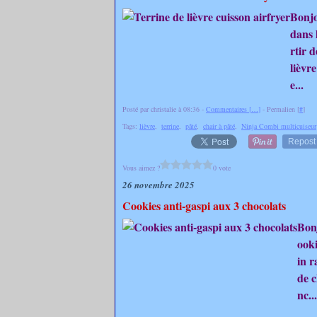
Bonjo
dans 
rtir 
lièvr
e...
Posté par christalie à 08:36 -
Commentaires [
…
]
- Permalien [
#
]
Tags:
lièvre
,
terrine
,
pâté
,
chair à pâté
,
Ninja Combi multicuiseur
Repost
Vous aimez ?
0 vote
26 novembre 2025
Cookies anti-gaspi aux 3 chocolats
Bonj
ooki
in r
de c
nc...