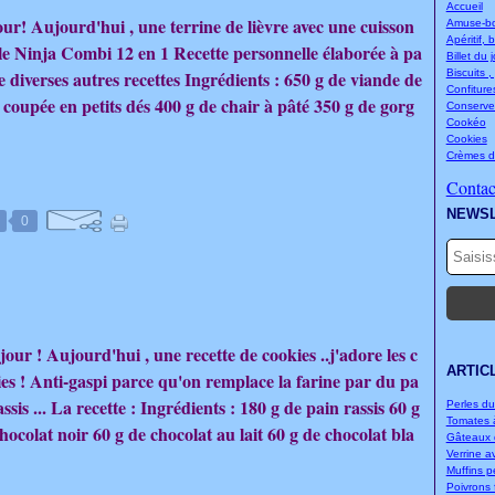
Accueil
ur! Aujourd'hui , une terrine de lièvre avec une cuisson
Amuse-bou
Apéritif, 
le Ninja Combi 12 en 1 Recette personnelle élaborée à pa
Billet du 
de diverses autres recettes Ingrédients : 650 g de viande de
Biscuits ,
Confitures
e coupée en petits dés 400 g de chair à pâté 350 g de gorg
Conserve
Cookéo
Cookies
Crèmes d
Contact
NEWS
0
our ! Aujourd'hui , une recette de cookies ..j'adore les c
ARTIC
es ! Anti-gaspi parce qu'on remplace la farine par du pa
assis ... La recette : Ingrédients : 180 g de pain rassis 60 g
Perles d
Tomates à
hocolat noir 60 g de chocolat au lait 60 g de chocolat bla
Gâteaux d
Verrine a
Muffins p
Poivrons f