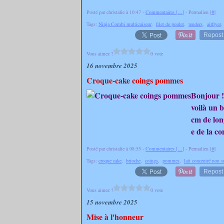
Posté par christalie à 10:47 -
Commentaires [
…
]
- Permalien [
#
]
Tags:
Ninja Combi multicuiseur
,
filet de poulet
,
tenders
,
airfryer
Repost
Vous aimez ?
0 vote
16 novembre 2025
Croque-cake coings pommes
Bonjour !
voilà un b
cm de lon
e de la c
Posté par christalie à 08:55 -
Commentaires [
…
]
- Permalien [
#
]
Tags:
croque cake
,
brioche
,
coings
,
pommes
,
lait concentré non s
Repost
Vous aimez ?
0 vote
15 novembre 2025
Mise à l'honneur