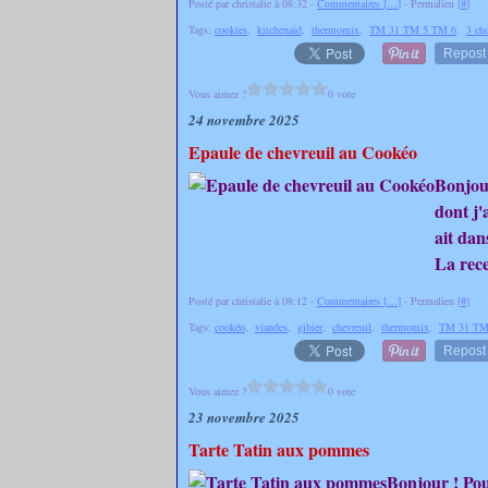
Posté par christalie à 08:32 -
Commentaires [
…
]
- Permalien [
#
]
Tags:
cookies
,
kitchenaid
,
thermomix
,
TM 31 TM 5 TM 6
,
3 ch
Repost
Vous aimez ?
0 vote
24 novembre 2025
Epaule de chevreuil au Cookéo
Bonjour
dont j'
ait dan
La rece
Posté par christalie à 08:12 -
Commentaires [
…
]
- Permalien [
#
]
Tags:
cookéo
,
viandes
,
gibier
,
chevreuil
,
thermomix
,
TM 31 TM
Repost
Vous aimez ?
0 vote
23 novembre 2025
Tarte Tatin aux pommes
Bonjour ! Pour