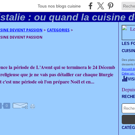
Tous nos blogs cuisine
UISINE DEVIENT PASSION
>
CATEGORIES
>
UISINE DEVIENT PASSION
LES F
CUISI
Des plats
desserts 
ce la période de L'Avent qui se terminera le 24 Décemb
Accueil d
religieuse que je ne vais pas détailler car chaque liturgie
Créer un
VIS
t c'est une période où l'on prépare Noël et en...
Depuis
RECH
0
CATÉG