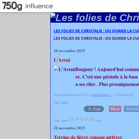
LES FOLIES DE CHRISTALIE : OU QUAND LA C
LES FOLIES DE CHRISTALIE : OU QUAND LA C
30 novembre 2025
L'Avent
Bonjour ! Aujourd'hui commen
re. C'est une période à la base 
a ses rites . Plus prosaïquemen
Posté par christalie à 09:38 -
Commentaires [
…
]
- Permalien [
#
]
Tags:
avent
Repost
Vous aimez ?
0 vote
28 novembre 2025
Terrine de lièvre cuisson airfryer