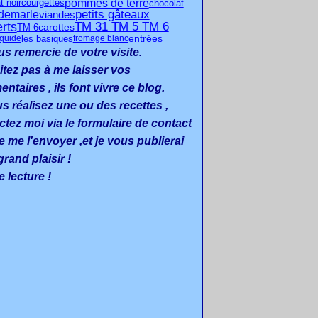
pommes de terre
t noir
chocolat
courgettes
petits gâteaux
demarle
viandes
rts
TM 31 TM 5 TM 6
carottes
TM 6
entrées
les basiques
iquide
fromage blanc
us remercie de votre visite.
itez pas à me laisser vos
taires , ils font vivre ce blog.
us réalisez une ou des recettes ,
ctez moi via le formulaire de contact
e me l'envoyer ,et je vous publierai
rand plaisir !
 lecture !