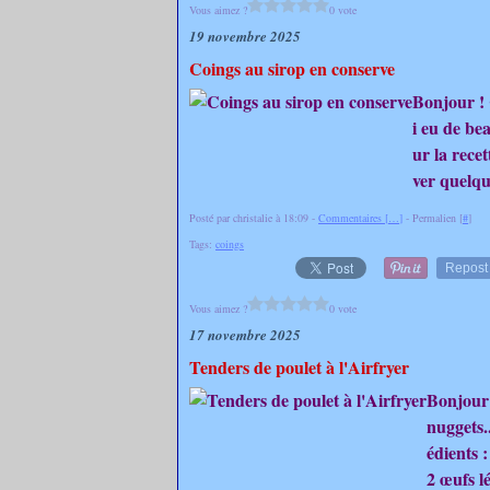
Vous aimez ?
0 vote
19 novembre 2025
Coings au sirop en conserve
Bonjour ! 
i eu de bea
ur la recet
ver quelqu
Posté par christalie à 18:09 -
Commentaires [
…
]
- Permalien [
#
]
Tags:
coings
Repost
Vous aimez ?
0 vote
17 novembre 2025
Tenders de poulet à l'Airfryer
Bonjour 
nuggets.
édients 
2 œufs l