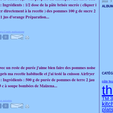
2010
Janvi
Févri
Mars
Avril
Mai
Juin
Juille
Août
Sept
Octo
Nove
Déce
(
(
(
 : Ingrédients : 1/2 dose de la pâte brisée sucrée ( cliquer i
Janvi
Févri
Mars
Avril
Mai
Juin
Juille
Août
Sept
Octo
Nove
Déce
(
(
(
ALBUM
Janvi
Févri
Mars
Avril
Mai
Juin
Juille
Août
Sept
Octo
Nove
(
(
(
er directement à la recette ) des pommes 100 g de sucre 2
Janvi
Févri
Mars
Avril
Mai
Juin
Juille
Août
Sept
Octo
(
(
(
 1 jus d'orange Préparation...
Janvi
Févri
Mars
Avril
Mai
Juin
Juille
Août
Sept
(
(
(
Janvi
Févri
Mars
Avril
Mai
Juin
Juille
Août
(
(
(
Janvi
Févri
Mars
Avril
Mai
Juin
Juille
(
(
(
Janvi
Févri
Mars
Avril
Mai
Juin
(
(
(
nja Combi multicuiseur
Janvi
Févri
Mars
Avril
(
Janvi
Févri
Mars
0
Janvi
Févri
Janvi
vec un reste de purée j'aime bien faire des pommes noise
i pris ma recette habituelle et j'ai testé la cuisson Airfryer
CATÉG
 : Ingrédients : 500 g de purée de pommes de terre 2 jau
pâte feu
 3 c à soupe bombées de Maïzena...
t
TM 3
s noisettes
kitc
0
plat