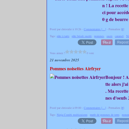
n ! La recette
ci pour accéd
0 g de beurre
Posté par christalie à 10:26 -
Commentaires [
…
]
- Permalien [
#
]
Tags:
pâte à tarte
,
pâte brisée sucrée
,
pommes
,
sucre
,
caramel
,
Ni
Repost
Vous aimez ?
0 vote
21 novembre 2025
Pommes noisettes Airfryer
Bonjour ! A
tte alors j'a
. Ma recette
nes d'oeufs
Posté par christalie à 09:00 -
Commentaires [
…
]
- Permalien [
#
]
Tags:
Ninja Combi multicuiseur
,
purée de pommes de terre
,
pomme
Repost