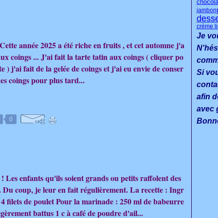
chocola
jambon
desse
crème l
Je vo
Cette année 2025 a été riche en fruits , et cet automne j'a
N'hés
ux coings ... J'ai fait la tarte tatin aux coings ( cliquer po
commen
te ) j'ai fait de la gelée de coings et j'ai eu envie de conser
Si vo
es coings pour plus tard...
conta
afin d
avec g
0
Bonne
! Les enfants qu'ils soient grands ou petits raffolent des
. Du coup, je leur en fait régulièrement. La recette : Ingr
: 4 filets de poulet Pour la marinade : 250 ml de babeurre
égèrement battus 1 c à café de poudre d'ail...