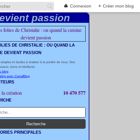
Connexion
+
Créer mon blog
OLIES DE CHRISTALIE : OU QUAND LA
NE DEVIENT PASSION
 simples et faciles à réaliser à la portée de tous. Des
beaux, bons et bluffants.
u blog
 blog avec CanalBlog
ITEURS
10 470 577
 la création
ERCHE
ORIES PRINCIPALES