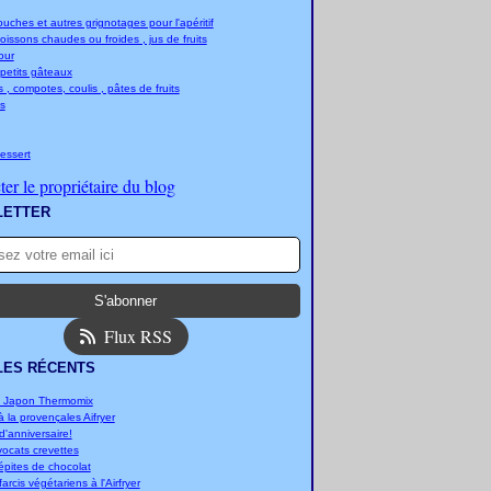
ches et autres grignotages pour l'apéritif
boissons chaudes ou froides , jus de fruits
jour
 petits gâteaux
 , compotes, coulis , pâtes de fruits
s
essert
er le propriétaire du blog
LETTER
Flux RSS
LES RÉCENTS
u Japon Thermomix
 la provençales Aifryer
'anniversaire!
vocats crevettes
épites de chocolat
arcis végétariens à l'Airfryer