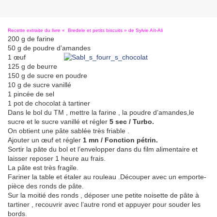
Recette extraite du livre « Bredele et petits biscuits » de Sylvie Aït-Ali
200 g de farine
50 g de poudre d’amandes
1 œuf
125 g de beurre
150 g de sucre en poudre
10 g de sucre vanillé
1 pincée de sel
1 pot de chocolat à tartiner
Dans le bol du TM , mettre la farine , la poudre d’amandes,le
sucre et le sucre vanillé et régler
5 sec / Turbo.
On obtient une pâte sablée très friable .
Ajouter un œuf et régler
1 mn / Fonction pétrin.
Sortir la pâte du bol et l’envelopper dans du film alimentaire et
laisser reposer 1 heure au frais.
La pâte est très fragile.
Fariner la table et étaler au rouleau .Découper avec un emporte-
pièce des ronds de pâte.
Sur la moitié des ronds , déposer une petite noisette de pâte à
tartiner , recouvrir avec l’autre rond et appuyer pour souder les
bords.