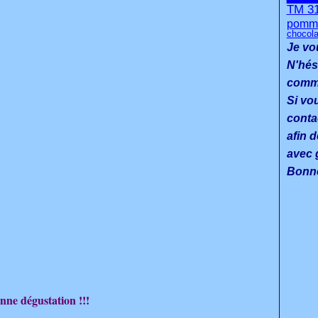
TM 3
pomme
chocola
Je vo
N'hés
commen
Si vo
conta
afin d
avec g
Bonne
nne dégustation !!!