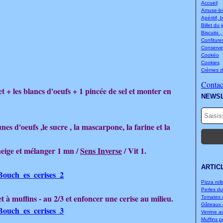
Accueil
Amuse-bou
Apéritif, 
Billet du 
Biscuits ,
Confitures
Conserve
Cookéo
Cookies
Crèmes d
Contact
t + les blancs d'oeufs + 1 pincée de sel et monter en
NEWS
es d'oeufs ,le sucre , la mascarpone, la farine et la
 neige et mélanger 1 mn /
Sens Inverse
/ Vit 1.
ARTIC
Pizza rolls
Perles d
t à muffins - au 2/3 et enfoncer une cerise au milieu.
Tomates à
Gâteaux d
Verrine a
Muffins p