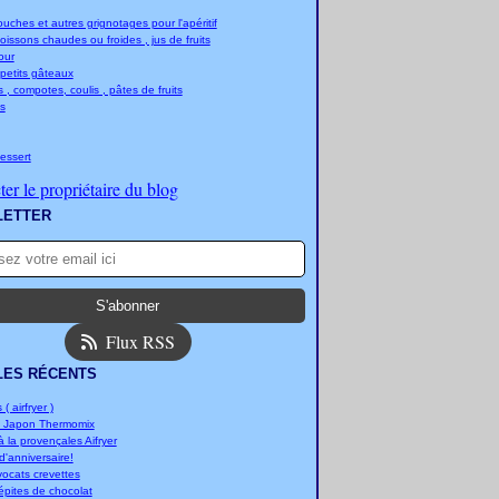
ches et autres grignotages pour l'apéritif
boissons chaudes ou froides , jus de fruits
jour
 petits gâteaux
 , compotes, coulis , pâtes de fruits
s
essert
er le propriétaire du blog
LETTER
Flux RSS
LES RÉCENTS
 ( airfryer )
u Japon Thermomix
 la provençales Aifryer
'anniversaire!
vocats crevettes
épites de chocolat