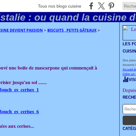
Tous nos blogs cuisine
UISINE DEVIENT PASSION
>
BISCUITS , PETITS GÂTEAUX
>
LES F
CUISI
Des plats
desserts 
rouvé une boite de mascarpone qui commençait à
Accueil d
Créer un
VIS
sier jusqu'au sol .......
Depuis
RECH
es aux cerises...
CATÉG