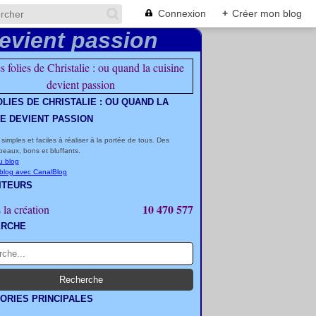
Connexion
+
Créer mon blog
OLIES DE CHRISTALIE : OU QUAND LA
NE DEVIENT PASSION
 simples et faciles à réaliser à la portée de tous. Des
beaux, bons et bluffants.
u blog
 blog avec CanalBlog
ITEURS
10 470 577
 la création
ERCHE
ORIES PRINCIPALES