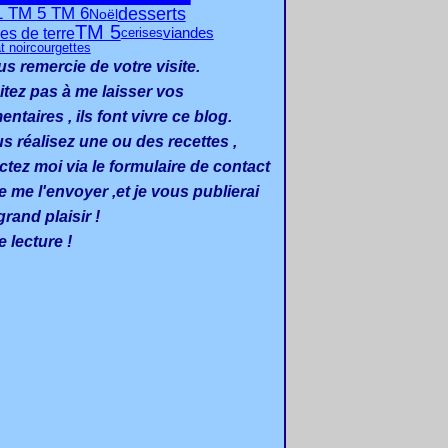
desserts
1 TM 5 TM 6
Noël
TM 5
s de terre
viandes
cerises
t noir
courgettes
us remercie de votre visite.
itez pas à me laisser vos
taires , ils font vivre ce blog.
us réalisez une ou des recettes ,
ctez moi via le formulaire de contact
e me l'envoyer ,et je vous publierai
rand plaisir !
 lecture !