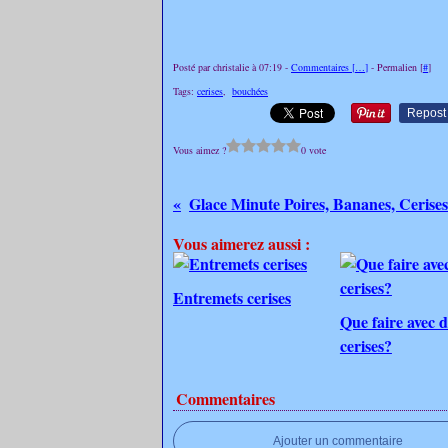
Posté par christalie à 07:19 -
Commentaires [
…
]
- Permalien [
#
]
Tags:
cerises
,
bouchées
Repost
Vous aimez ?
0 vote
Glace Minute Poires, Bananes, Cerises
Vous aimerez aussi :
Entremets cerises
Que faire avec d
cerises?
Commentaires
Ajouter un commentaire