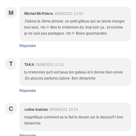
M
Michel-Mi-Poivre
26/06/2011 12:02
J'adore ta 3ème phrase: un petit gâteau qui se laisse manger
tout seul..<br /> Ben tu m'étonnes toi, trop bon ça...et comme
je ne suis pas partageur..<br /> Bises gourmandes
Répondre
T
TAKA
26/06/2011 11:41
tu m'etonnes qu'il est beua ton gateau et il donne bien envie
.En plus,les parfums j'adore .Bon dimanche
Répondre
C
celine kuisine
26/06/2011 10:23
magnifique comment as tu fait le dessin sur le dessus!!? bon
dimanche
Répondre