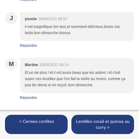
J
josette
26/06/2011 08:57
il est magnifique ton duo,et surement délicieux.bravo ma
belle.bon dimanche bisous
Répondre
M
Martine
26/06/2011 08:14
Et un de plus ! et il est aussi beau que les autres ! et c'est
super ces recettes que l'on fait la veille au moins, comme ça
pas de stress si on reçoit. bon dimanche.
Répondre
< Cerises confites
Lentilles corail et quinoa au
curry >