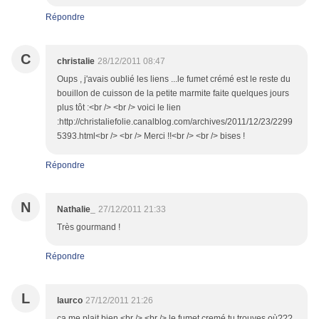
Répondre
C
christalie
28/12/2011 08:47
Oups , j'avais oublié les liens ...le fumet crémé est le reste du
bouillon de cuisson de la petite marmite faite quelques jours
plus tôt :<br /> <br /> voici le lien
:http://christaliefolie.canalblog.com/archives/2011/12/23/2299
5393.html<br /> <br /> Merci !!<br /> <br /> bises !
Répondre
N
Nathalie_
27/12/2011 21:33
Très gourmand !
Répondre
L
laurco
27/12/2011 21:26
ça me plait bien <br /> <br /> le fumet cremé tu trouves où???