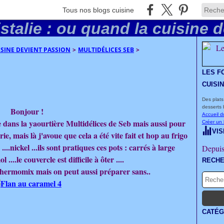
Tous nos blogs cuisine
UISINE DEVIENT PASSION
>
MULTIDÉLICES SEB
>
LES F
CUISI
Des plats
desserts 
Bonjour !
Accueil d
 dans la yaourtière Multidélices de Seb mais aussi pour
Créer un
VIS
e, mais là j'avoue que cela a été vite fait et hop au frigo
...nickel ...ils sont pratiques ces pots : carrés à large
Depuis
 ....le couvercle est difficile à ôter ....
RECH
 Thermomix mais on peut aussi préparer sans..
CATÉG