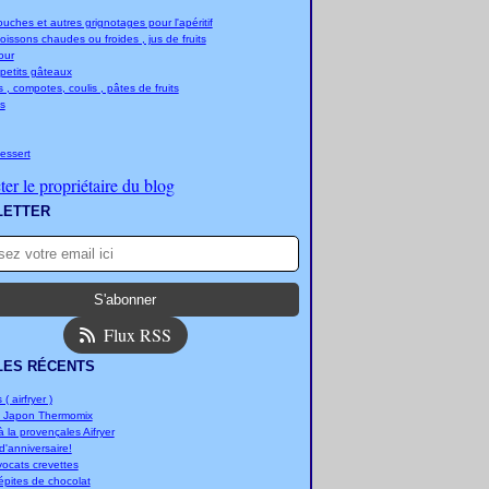
ches et autres grignotages pour l'apéritif
boissons chaudes ou froides , jus de fruits
jour
 petits gâteaux
 , compotes, coulis , pâtes de fruits
s
essert
er le propriétaire du blog
LETTER
Flux RSS
LES RÉCENTS
 ( airfryer )
u Japon Thermomix
 la provençales Aifryer
'anniversaire!
vocats crevettes
épites de chocolat