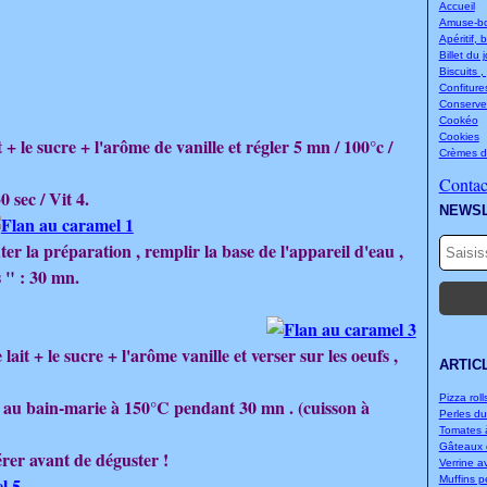
Accueil
Amuse-bou
Apéritif, 
Billet du 
Biscuits ,
Confitures
Conserve
Cookéo
Cookies
+ le sucre + l'arôme de vanille et régler 5 mn / 100°c /
Crèmes d
Contact
0 sec / Vit 4.
NEWS
er la préparation , remplir la base de l'appareil d'eau ,
s " : 30 mn.
lait + le sucre + l'arôme vanille et verser sur les oeufs ,
ARTIC
Pizza rolls
e au bain-marie à 150°C pendant 30 mn . (cuisson à
Perles d
Tomates à
Gâteaux d
rer avant de déguster !
Verrine a
Muffins p