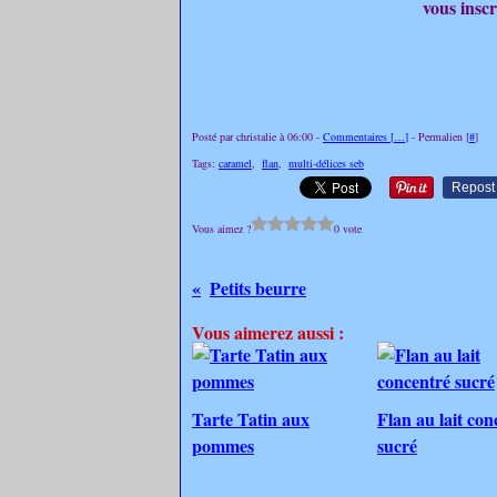
vous inscr
Posté par christalie à 06:00 -
Commentaires [
…
]
- Permalien [
#
]
Tags:
caramel
,
flan
,
multi-délices seb
Repost
Vous aimez ?
0 vote
Petits beurre
Vous aimerez aussi :
Tarte Tatin aux
Flan au lait con
pommes
sucré