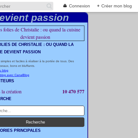
Connexion
+
Créer mon blog
OLIES DE CHRISTALIE : OU QUAND LA
NE DEVIENT PASSION
 simples et faciles à réaliser à la portée de tous. Des
beaux, bons et bluffants.
u blog
 blog avec CanalBlog
ITEURS
10 470 577
 la création
ERCHE
ORIES PRINCIPALES