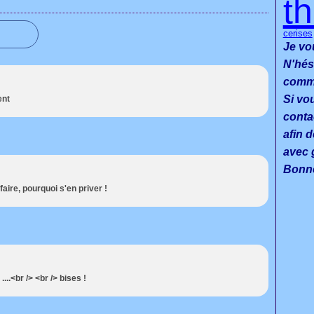
t
cerises
Je vo
N'hés
commen
Si vo
ent
conta
afin d
avec g
Bonne
 faire, pourquoi s'en priver !
...<br /> <br /> bises !