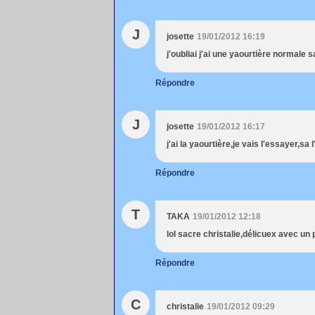
J
josette
19/01/2012 16:19
j'oubliai j'ai une yaourtière normale s
Répondre
J
josette
19/01/2012 16:17
j'ai la yaourtière,je vais l'essayer,sa
Répondre
T
TAKA
19/01/2012 12:18
lol sacre christalie,délicuex avec un 
Répondre
C
christalie
19/01/2012 09:29