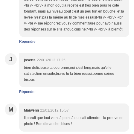
<br /> <br /> à mon gout la recette est très bien pour le coté
fondant. mais au niveau gout c'est un peu fort en bouche. et la
levée n'est pas la même au fil de mes essais!<br /> <br /> <br
/> <br /> me répondrez vous? comment faire pour avoir aussi
des réponses sur le site aftouc.cuisine?<br /> <br /> à bientôt!
Répondre
J
josette
22/01/2012 17:25
bien délicieuse ta couronne,oui c'est long,mais qu'elle
satisfaction ensuite,bravo tu la bien réussi.bonne soirée
bisous
Répondre
M
Maiwenn
22/01/2012 15:57
Il parait que tout vient à point à qui sait attendre : la preuve en
photo ! Bon dimanche, bises !