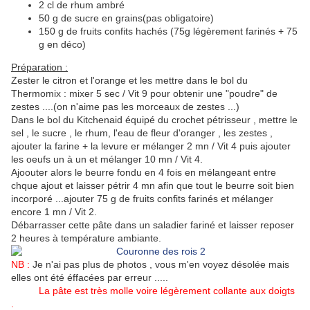
2 cl de rhum ambré
50 g de sucre en grains(pas obligatoire)
150 g de fruits confits hachés (75g légèrement farinés + 75
g en déco)
Préparation :
Zester le citron et l'orange et les mettre dans le bol du
Thermomix : mixer 5 sec / Vit 9 pour obtenir une "poudre" de
zestes ....(on n'aime pas les morceaux de zestes ...)
Dans le bol du Kitchenaid équipé du crochet pétrisseur , mettre le
sel , le sucre , le rhum, l'eau de fleur d'oranger , les zestes ,
ajouter la farine + la levure er mélanger 2 mn / Vit 4 puis ajouter
les oeufs un à un et mélanger 10 mn / Vit 4.
Ajoouter alors le beurre fondu en 4 fois en mélangeant entre
chque ajout et laisser pétrir 4 mn afin que tout le beurre soit bien
incorporé ...ajouter 75 g de fruits confits farinés et mélanger
encore 1 mn / Vit 2.
Débarrasser cette pâte dans un saladier fariné et laisser reposer
2 heures à température ambiante.
NB :
Je n'ai pas plus de photos , vous m'en voyez désolée mais
elles ont été éffacées par erreur .....
La pâte est très molle voire légèrement collante aux doigts
.