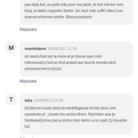
pas déjà fait, un petit vote pour ma table, le lien est sur mon
blog, la table s'appelle Sylvie. Un seul vote suffit ! Merci par
avance et bonne soirée. BIsousssssssss
Répondre
M
mamimijane
14/09/2012 11:38
on saura tout sur la mure et je trouve que c'est
interressant,c'est un fruit gratuit que tout le monde peut
ramasser,merci bizzzz
Répondre
T
taka
14/09/2012 10:50
j'ai fait les coulis dans la centrifugeuse et mis dans une
casserole,et ...j'avais les amins libres .Faut bien que je
t'embete(j'arrive pas a ecrire mon delire a ce sujet ,j'y travaille
lol)