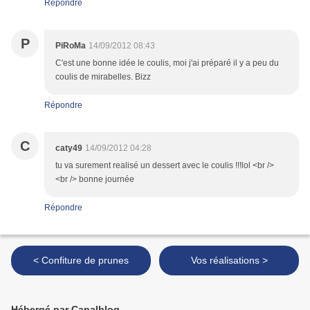
Répondre
P
PiRoMa
14/09/2012 08:43
C'est une bonne idée le coulis, moi j'ai préparé il y a peu du
coulis de mirabelles. Bizz
Répondre
C
caty49
14/09/2012 04:28
tu va surement realisé un dessert avec le coulis !!!lol <br />
<br /> bonne journée
Répondre
< Confiture de prunes
Vos réalisations >
Hébergé par Canalblog