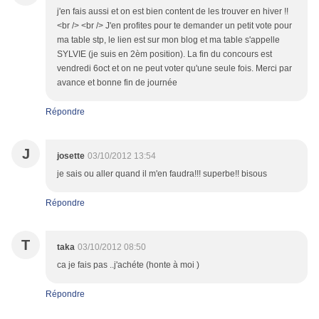
j'en fais aussi et on est bien content de les trouver en hiver !!
<br /> <br /> J'en profites pour te demander un petit vote pour
ma table stp, le lien est sur mon blog et ma table s'appelle
SYLVIE (je suis en 2èm position). La fin du concours est
vendredi 6oct et on ne peut voter qu'une seule fois. Merci par
avance et bonne fin de journée
Répondre
J
josette
03/10/2012 13:54
je sais ou aller quand il m'en faudra!!! superbe!! bisous
Répondre
T
taka
03/10/2012 08:50
ca je fais pas ..j'achéte (honte à moi )
Répondre