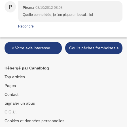
P
Piroma
03/10/2012 08:08
Quelle bonne idée, je t'en pique un bocal....lol
Répondre
< Votre avis interesse....
Coulis pêches framboises >
Hébergé par Canalblog
Top articles
Pages
Contact
Signaler un abus
C.G.U.
Cookies et données personnelles