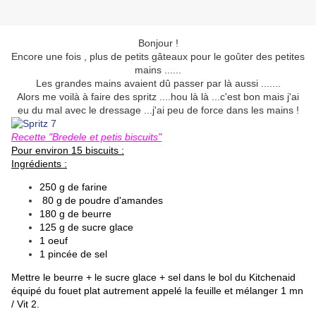
Bonjour !
Encore une fois , plus de petits gâteaux pour le goûter des petites
mains ......
Les grandes mains avaient dû passer par là aussi .......
Alors me voilà à faire des spritz ....hou là là ...c'est bon mais j'ai
eu du mal avec le dressage ...j'ai peu de force dans les mains !
Recette "Bredele et petis biscuits"
Pour environ 15 biscuits :
Ingrédients :
250 g de farine
80 g de poudre d'amandes
180 g de beurre
125 g de sucre glace
1 oeuf
1 pincée de sel
Mettre le beurre + le sucre glace + sel dans le bol du Kitchenaid
équipé du fouet plat autrement appelé la feuille et mélanger 1 mn
/ Vit 2.