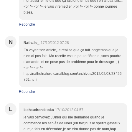
moi aussi je me dis que ça fait longtemps que j'en ai pas fait....
<br /> <br /> je vais y remédier .<br /> <br /> bonne journée
bizes.
Répondre
N
Nathalie_
17/10/2012 07:28
En voyant ton article, je réalise que ça fait longtemps que je
n'en ai pas fait ! Ma recette est un peu différente, sans poudre
d'amande, et ne pose pas de problème pour le dressage. ;-)
<br /> <br />
http://nathetnature.canalblog.com/archives/2012/02/03/23426
761.html
Répondre
L
lechaudrondetaka
17/10/2012 04:57
je vais t'envoyez JUnior qui me demande quand je
commence les sablés de Noel (en fait,tous le spetits gateaux
que je fais en décembre,je ne elru donne pas de nom,hop