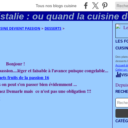
Tous nos blogs cuisine
UISINE DEVIENT PASSION
>
DESSERTS
>
LES F
CUISI
Des plats
desserts 
Bonjour !
Accueil d
ssion....léger et faisable à l'avance puisque congelable...
Créer un
VIS
s on peut s'en passer bien évidemment ...
Depuis
chez Demarle mais ce n'est pas une obligation !!!
RECH
CATÉG