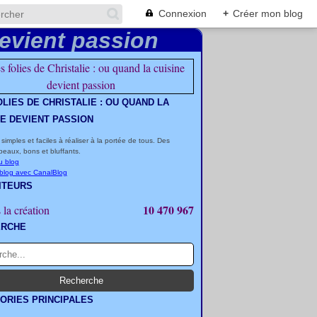
Connexion
+
Créer mon blog
OLIES DE CHRISTALIE : OU QUAND LA
NE DEVIENT PASSION
 simples et faciles à réaliser à la portée de tous. Des
beaux, bons et bluffants.
u blog
 blog avec CanalBlog
ITEURS
10 470 967
 la création
ERCHE
ORIES PRINCIPALES