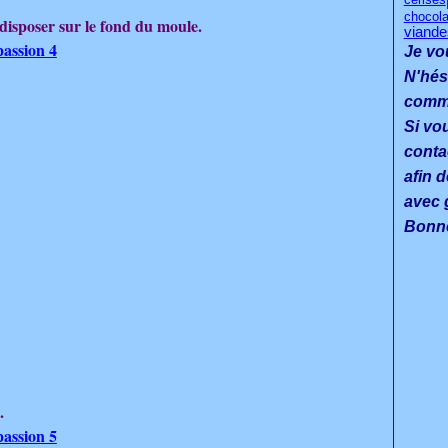
chocola
 disposer sur le fond du moule.
viande
Je vo
N'hés
commen
Si vo
conta
afin d
avec g
Bonne
.