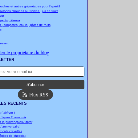
ches et autres grignotages pour l'apéritif
boissons chaudes ou froides , jus de fruits
jour
 petits gâteaux
 , compotes, coulis , pâtes de fruits
s
essert
er le propriétaire du blog
LETTER
Flux RSS
LES RÉCENTS
 ( airfryer )
u Japon Thermomix
 la provençales Aifryer
'anniversaire!
vocats crevettes
épites de chocolat