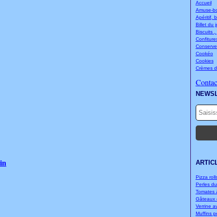
Accueil
Amuse-bou
Apéritif, 
Billet du 
Biscuits ,
Confitures
Conserve
Cookéo
Cookies
Crèmes d
Contact
NEWS
lin
ARTIC
Pizza rolls
Perles d
Tomates à
Gâteaux d
Verrine a
Muffins p