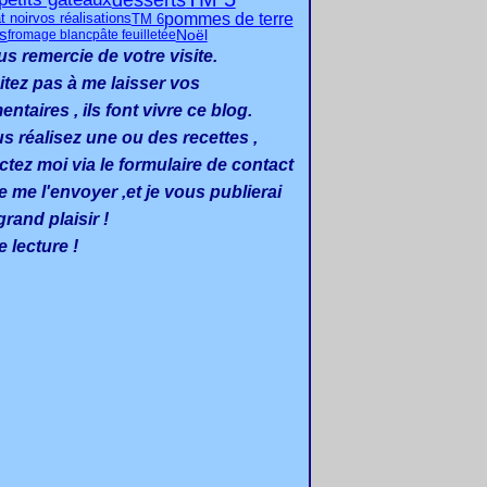
pommes de terre
t noir
TM 6
vos réalisations
s
Noël
fromage blanc
pâte feuilletée
us remercie de votre visite.
itez pas à me laisser vos
taires , ils font vivre ce blog.
us réalisez une ou des recettes ,
ctez moi via le formulaire de contact
e me l'envoyer ,et je vous publierai
rand plaisir !
 lecture !