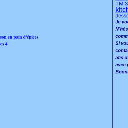
TM 3
kitc
desse
Je vo
N'hés
son en pain d'épices
commen
Si vo
conta
afin d
avec g
Bonne