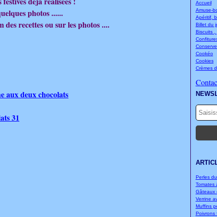
 festives déjà réalisées !
Accueil
quelques photos ......
Amuse-bou
Apéritif, 
 des recettes ou sur les photos ....
Billet du 
Biscuits ,
Confitures
Conserve
Cookéo
Cookies
Crèmes d
Contact
e aux deux chocolats
NEWS
ARTIC
Perles d
Tomates à
Gâteaux d
Verrine a
Muffins p
Poivrons f