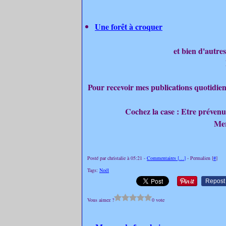
Une forêt à croquer
et bien d'autres
Pour recevoir mes publications quotidien
Cochez la case : Etre préven
Mer
Posté par christalie à 05:21 -
Commentaires [
…
]
- Permalien [
#
]
Tags:
Noël
Repost
Vous aimez ?
0 vote