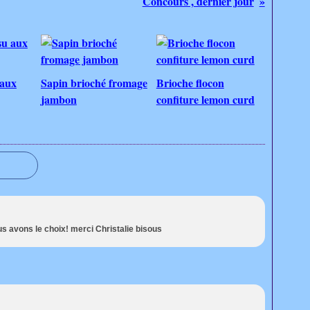
Concours , dernier jour
 aux
Sapin brioché fromage
Brioche flocon
jambon
confiture lemon curd
vons le choix! merci Christalie bisous