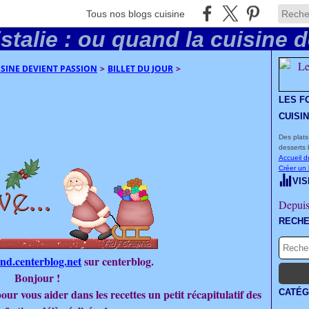
Tous nos blogs cuisine
UISINE DEVIENT PASSION
>
BILLET DU JOUR
>
LES F
CUISI
Des plats
desserts 
Accueil d
Créer un
VIS
Depuis
RECH
d.centerblog.net
sur centerblog.
Bonjour !
pour vous aider dans les recettes un petit récapitulatif des
CATÉG