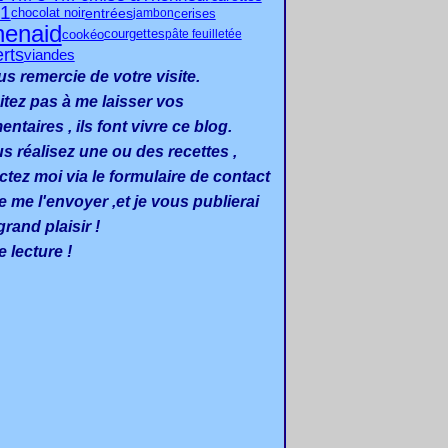
1
chocolat noir
entrées
cerises
jambon
henaid
cookéo
courgettes
pâte feuilletée
rts
viandes
us remercie de votre visite.
itez pas à me laisser vos
taires , ils font vivre ce blog.
us réalisez une ou des recettes ,
ctez moi via le formulaire de contact
e me l'envoyer ,et je vous publierai
rand plaisir !
 lecture !