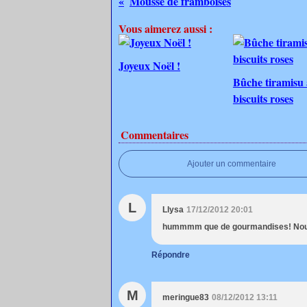
Mousse de framboises
Vous aimerez aussi :
Joyeux Noël !
Bûche tiramisu
biscuits roses
Commentaires
Ajouter un commentaire
L
Llysa
17/12/2012 20:01
hummmm que de gourmandises! Nous a
Répondre
M
meringue83
08/12/2012 13:11