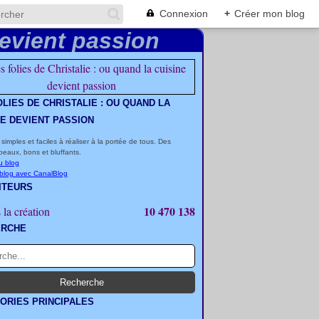
Connexion
+
Créer mon blog
OLIES DE CHRISTALIE : OU QUAND LA
NE DEVIENT PASSION
 simples et faciles à réaliser à la portée de tous. Des
beaux, bons et bluffants.
u blog
 blog avec CanalBlog
ITEURS
10 470 138
 la création
ERCHE
ORIES PRINCIPALES