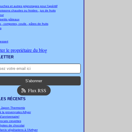
ches et autres grignotages pour l'apéritif
boissons chaudes ou froides , jus de fruits
jour
 petits gâteaux
 , compotes, coulis , pâtes de fruits
s
essert
er le propriétaire du blog
LETTER
Flux RSS
LES RÉCENTS
u Japon Thermomix
 la provençales Aifryer
'anniversaire!
vocats crevettes
épites de chocolat
arcis végétariens à l'Airfryer