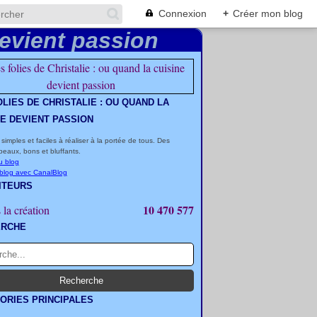
Connexion
+
Créer mon blog
OLIES DE CHRISTALIE : OU QUAND LA
NE DEVIENT PASSION
 simples et faciles à réaliser à la portée de tous. Des
beaux, bons et bluffants.
u blog
 blog avec CanalBlog
ITEURS
10 470 577
 la création
ERCHE
ORIES PRINCIPALES