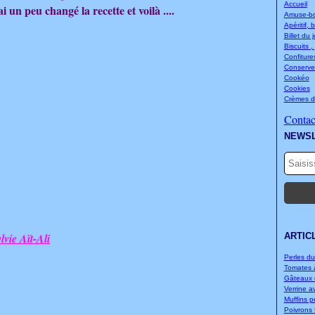
Accueil
i un peu changé la recette et voilà ....
Amuse-bou
Apéritif, 
Billet du 
Biscuits ,
Confitures
Conserve
Cookéo
Cookies
Crèmes d
Contact
NEWS
lvie Aït-Ali
ARTIC
Perles d
Tomates à
Gâteaux d
Verrine a
Muffins p
Poivrons f