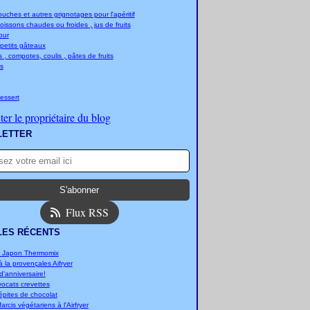
ches et autres grignotages pour l'apéritif
boissons chaudes ou froides , jus de fruits
jour
 petits gâteaux
 , compotes, coulis , pâtes de fruits
s
essert
er le propriétaire du blog
LETTER
Flux RSS
LES RÉCENTS
u Japon Thermomix
 la provençales Aifryer
'anniversaire!
vocats crevettes
épites de chocolat
arcis végétariens à l'Airfryer