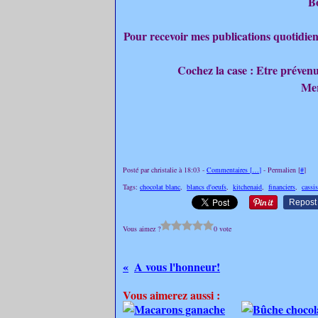
B
Pour recevoir mes publications quotidien
Cochez la case : Etre préven
Mer
Posté par christalie à 18:03 -
Commentaires [
…
]
- Permalien [
#
]
Tags:
chocolat blanc
,
blancs d'oeufs
,
kitchenaid
,
financiers
,
cassis
Repost
Vous aimez ?
0 vote
A vous l'honneur!
Vous aimerez aussi :