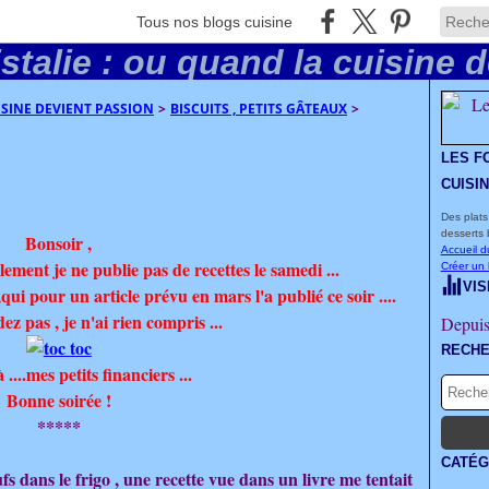
Tous nos blogs cuisine
UISINE DEVIENT PASSION
>
BISCUITS , PETITS GÂTEAUX
>
LES F
CUISI
Des plats
desserts 
Bonsoir ,
Accueil d
ement je ne publie pas de recettes le samedi ...
Créer un
VIS
ui pour un article prévu en mars l'a publié ce soir ....
 pas , je n'ai rien compris ...
Depuis
RECH
 ....mes petits financiers ...
Bonne soirée !
*****
CATÉG
fs dans le frigo , une recette vue dans un livre me tentait