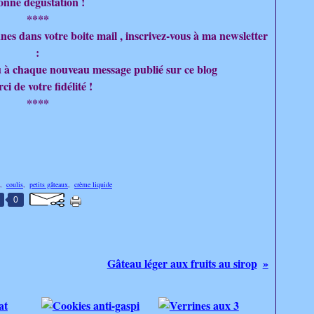
onne dégustation !
****
nes dans votre boite mail , inscrivez-vous à ma newsletter
:
u à chaque nouveau message publié sur ce blog
ci de votre fidélité !
****
,
coulis
,
petits gâteaux
,
crème liquide
0
Gâteau léger aux fruits au sirop