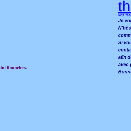
t
vos réa
Je vo
N'hés
commen
Si vo
conta
afin d
avec g
ini financiers.
Bonne