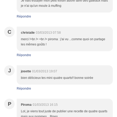
Je vais essayer mon petit voisin adore faire des gâteaux mais
je n'ai qu'un moule à muffing
Répondre
C
christalie
03/03/2013 07:58
merci !<br /> <br /> piroma : j'ai vu ...comme quoi on partage
les mêmes goûts !
Répondre
J
josette
01/03/2013 19:07
bien délicieux tes mini quatre quarts!! bonne soirée
Répondre
P
Piroma
01/03/2013 16:15
Lol, je viens tout juste de publier une recette de quatre quarts
mais aux pommes....Bises