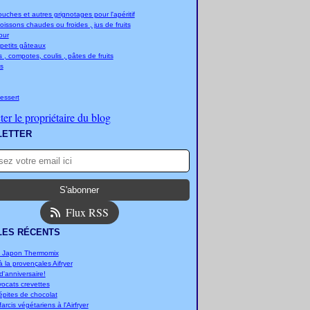
ches et autres grignotages pour l'apéritif
boissons chaudes ou froides , jus de fruits
jour
 petits gâteaux
 , compotes, coulis , pâtes de fruits
s
essert
er le propriétaire du blog
LETTER
Flux RSS
LES RÉCENTS
u Japon Thermomix
 la provençales Aifryer
'anniversaire!
vocats crevettes
épites de chocolat
arcis végétariens à l'Airfryer