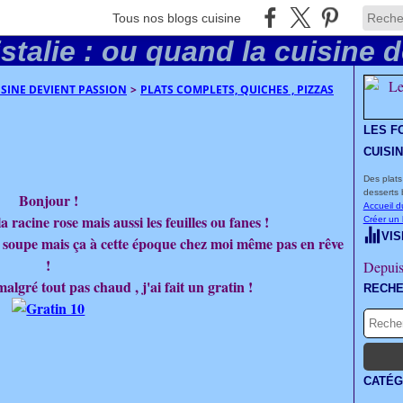
Tous nos blogs cuisine
UISINE DEVIENT PASSION
>
PLATS COMPLETS, QUICHES , PIZZAS
LES F
CUISI
Des plats
desserts 
Bonjour !
Accueil d
la racine rose mais aussi les feuilles ou fanes !
Créer un
VIS
soupe mais ça à cette époque chez moi même pas en rêve
!
Depuis
algré tout pas chaud , j'ai fait un gratin !
RECH
CATÉG