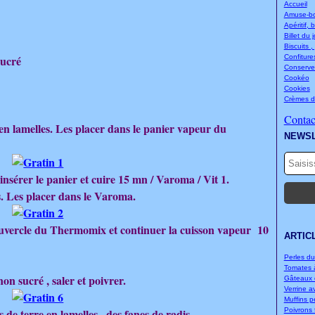
Accueil
Amuse-bou
Apéritif, 
Billet du 
Biscuits ,
sucré
Confitures
Conserve
Cookéo
Cookies
Crèmes d
Contact
r en lamelles. Les placer dans le panier vapeur du
NEWS
insérer le panier et cuire 15 mn / Varoma / Vit 1.
es. Les placer dans le Varoma.
couvercle du Thermomix et continuer la cuisson vapeur 10
ARTIC
Perles d
Tomates à
on sucré , saler et poivrer.
Gâteaux d
Verrine a
Muffins p
de terre en lamelles , des fanes de radis
Poivrons f