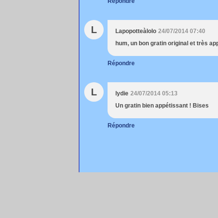
Répondre
L
Lapopotteàlolo
24/07/2014 07:40
hum, un bon gratin original et très ap
Répondre
L
lydie
24/07/2014 05:13
Un gratin bien appétissant ! Bises
Répondre
Voir le profil de
christalie
sur le portail