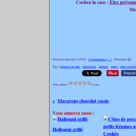
Cochez la case :
Etre prévenu
Merc
Posté par christalie à 05:00 -
Commentaires [
…
]
- Permalien [
#
]
Tags:
pommes de terre
,
thermomix
,
jambon
,
gratin
,
plats comple
Repost
Vous aimez ?
0 vote
Macarons chocolat cassis
Vous aimerez aussi :
Halloumi grillé