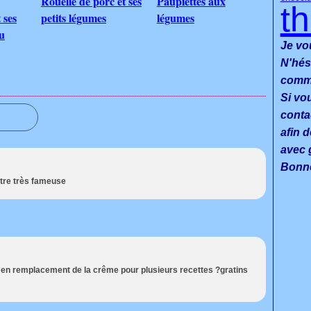
Rouelle de porc et ses
Paupiettes aux
t
 ses
petits légumes
légumes
au
Je vo
N'hés
commen
Si vo
conta
afin d
avec g
Bonne
'être très fameuse
ré en remplacement de la crême pour plusieurs recettes ?gratins