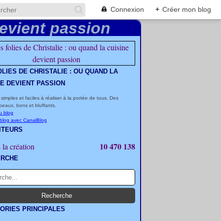
Connexion
+
Créer mon blog
OLIES DE CHRISTALIE : OU QUAND LA
NE DEVIENT PASSION
 simples et faciles à réaliser à la portée de tous. Des
beaux, bons et bluffants.
u blog
 blog avec CanalBlog
ITEURS
10 470 138
 la création
ERCHE
ORIES PRINCIPALES