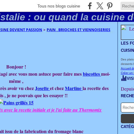
Tous nos blogs cuisine
UISINE DEVIENT PASSION
>
PAIN , BRIOCHES ET VIENNOISERIES
LES F
CUISI
Des plats
desserts 
Bonjour !
Accueil d
artagé avec vous mon astuce pour faire mes
biscottes
moi-
Créer un
VIS
même ,
près avoir vu chez
Josette
et chez
Martine
la recette des
Depuis
is , je ne pouvais que les essayer !!
RECH
és avec la recette initiale et je l'ai faite au Thermomix
CATÉG
it issu de la fabrication du fromage blanc