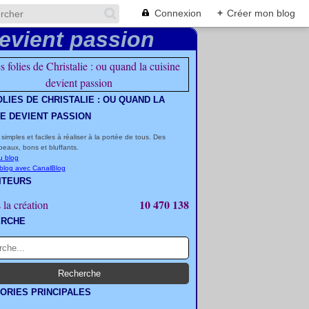
Connexion
+
Créer mon blog
OLIES DE CHRISTALIE : OU QUAND LA
NE DEVIENT PASSION
 simples et faciles à réaliser à la portée de tous. Des
beaux, bons et bluffants.
u blog
 blog avec CanalBlog
ITEURS
10 470 138
 la création
ERCHE
ORIES PRINCIPALES