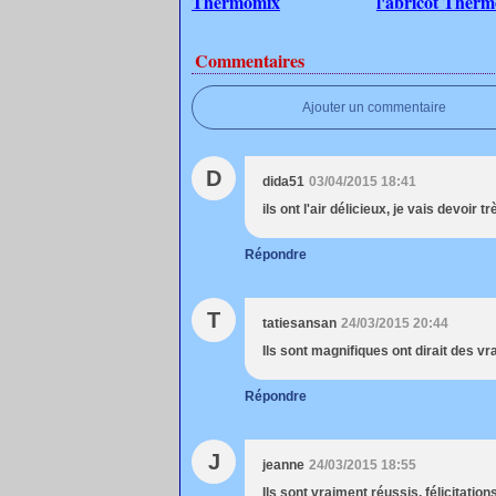
Thermomix
l'abricot Ther
Commentaires
Ajouter un commentaire
D
dida51
03/04/2015 18:41
ils ont l'air délicieux, je vais devoir t
Répondre
T
tatiesansan
24/03/2015 20:44
Ils sont magnifiques ont dirait des v
Répondre
J
jeanne
24/03/2015 18:55
Ils sont vraiment réussis, félicitations