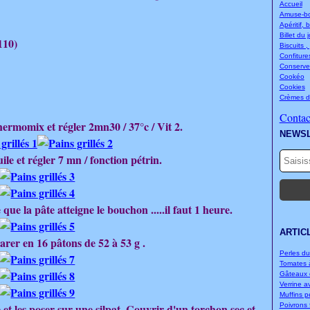
Accueil
Amuse-bou
Apéritif, 
Billet du 
110)
Biscuits ,
Confitures
Conserve
Cookéo
Cookies
Crèmes d
Contact
hermomix et régler 2mn30 / 37°c / Vit 2.
NEWS
uile et régler 7 mn / fonction pétrin.
que la pâte atteigne le bouchon .....il faut 1 heure.
ARTIC
parer en 16 pâtons de 52 à 53 g .
Perles d
Tomates à
Gâteaux d
Verrine a
Muffins p
et les poser sur une silpat. Couvrir d'un torchon sec et
Poivrons f