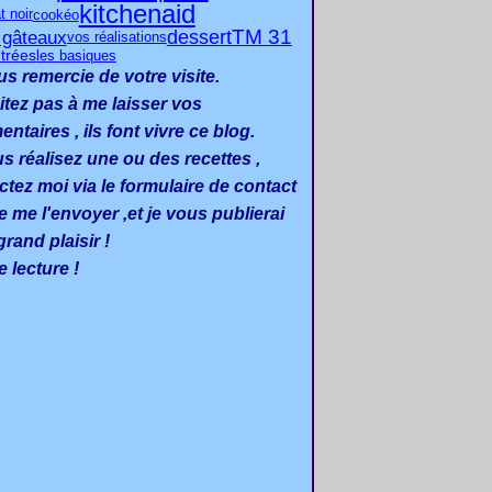
kitchenaid
t noir
cookéo
TM 31
dessert
s gâteaux
vos réalisations
trées
les basiques
us remercie de votre visite.
itez pas à me laisser vos
taires , ils font vivre ce blog.
us réalisez une ou des recettes ,
ctez moi via le formulaire de contact
e me l'envoyer ,et je vous publierai
rand plaisir !
 lecture !