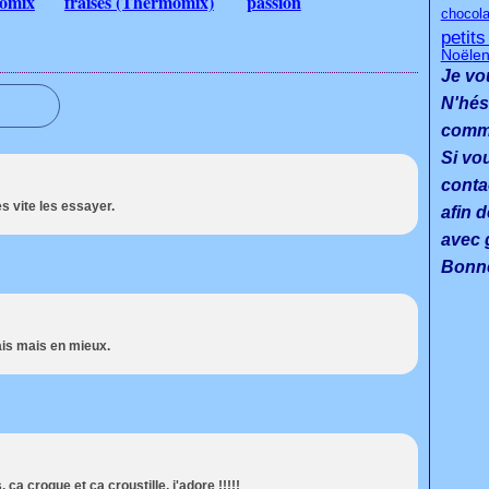
momix
fraises (Thermomix)
passion
chocola
petit
Noël
en
Je vo
N'hés
commen
Si vo
conta
rès vite les essayer.
afin d
avec g
Bonne
rais mais en mieux.
, ça croque et ça croustille, j'adore !!!!!