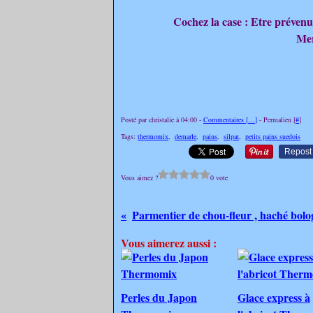
Cochez la case : Etre préven
Mer
Posté par christalie à 04:00 -
Commentaires [
…
]
- Permalien [
#
]
Tags:
thermomix
,
demarle
,
pains
,
silpat
,
petits pains suedois
Repost
Vous aimez ?
0 vote
Parmentier de chou-fleur , haché bolo
Vous aimerez aussi :
Perles du Japon
Glace express à