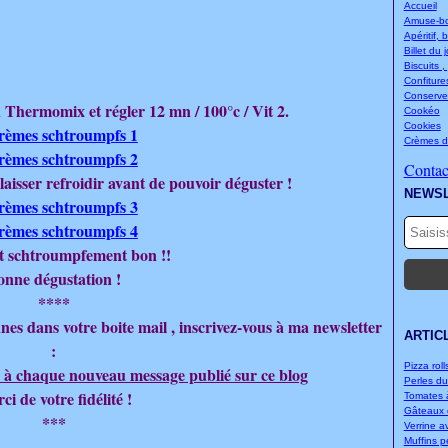
Accueil
Amuse-bou
Apéritif, 
Billet du 
Biscuits ,
Confitures
Conserve
u Thermomix et régler 12 mn / 100°c / Vit 2.
Cookéo
Cookies
Crèmes d
Contact
laisser refroidir avant de pouvoir déguster !
NEWS
st schtroumpfement bon !!
onne dégustation !
****
nes dans votre boite mail , inscrivez-vous à ma newsletter
ARTIC
:
Pizza rolls
 à chaque nouveau message publié sur ce blog
Perles d
ci de votre fidélité !
Tomates à
Gâteaux d
***
Verrine a
Muffins p