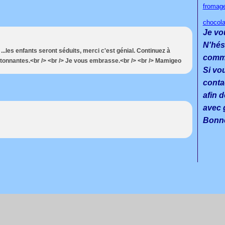
fromag
chocola
Je vo
N'hés
 ...les enfants seront séduits, merci c'est génial. Continuez à
commen
tonnantes.<br /> <br /> Je vous embrasse.<br /> <br /> Mamigeo
Si vo
conta
afin d
avec g
Bonne