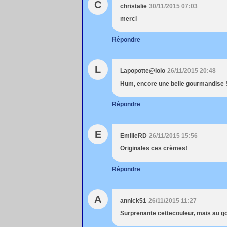
C
christalie
30/11/2015 07:03
merci
Répondre
L
Lapopotte@lolo
26/11/2015 20:48
Hum, encore une belle gourmandise 
Répondre
E
EmilieRD
26/11/2015 15:56
Originales ces crèmes!
Répondre
A
annick51
26/11/2015 11:27
Surprenante cettecouleur, mais au goû