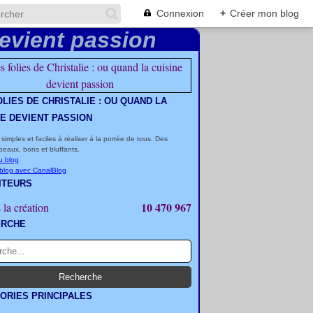
Connexion
+
Créer mon blog
OLIES DE CHRISTALIE : OU QUAND LA
NE DEVIENT PASSION
 simples et faciles à réaliser à la portée de tous. Des
beaux, bons et bluffants.
u blog
 blog avec CanalBlog
ITEURS
10 470 967
 la création
ERCHE
ORIES PRINCIPALES