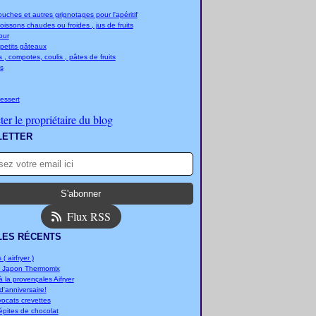
ches et autres grignotages pour l'apéritif
boissons chaudes ou froides , jus de fruits
jour
 petits gâteaux
 , compotes, coulis , pâtes de fruits
s
essert
er le propriétaire du blog
LETTER
Flux RSS
LES RÉCENTS
 ( airfryer )
u Japon Thermomix
 la provençales Aifryer
'anniversaire!
vocats crevettes
épites de chocolat