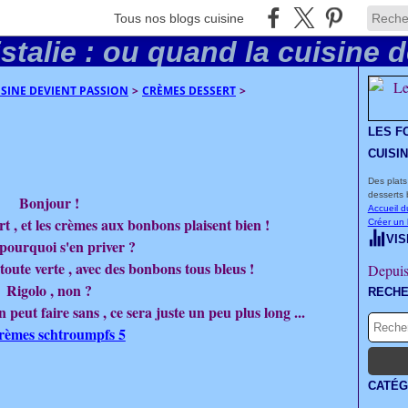
Tous nos blogs cuisine
UISINE DEVIENT PASSION
>
CRÈMES DESSERT
>
LES F
CUISI
Des plats
desserts 
Bonjour !
Accueil d
rt , et les crèmes aux bonbons plaisent bien !
Créer un
VIS
pourquoi s'en priver ?
oute verte , avec des bonbons tous bleus !
Depuis
Rigolo , non ?
RECH
peut faire sans , ce sera juste un peu plus long ...
CATÉG