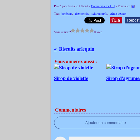
Posté par christalie à 05:47 -
Commentaires [
…
]
- Permalien [
#
]
Tags:
bonbons
,
thermomix
,
schtroumpfs
,
crème dessert
Repost
Vous aimez ?
0 vote
Biscuits arlequin
Vous aimerez aussi :
Sirop de violette
Sirop d'agrume
Commentaires
Ajouter un commentaire