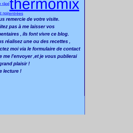
thermomix
e râpé
t noir
entrées
us remercie de votre visite.
itez pas à me laisser vos
taires , ils font vivre ce blog.
us réalisez une ou des recettes ,
ctez moi via le formulaire de contact
e me l'envoyer ,et je vous publierai
rand plaisir !
 lecture !