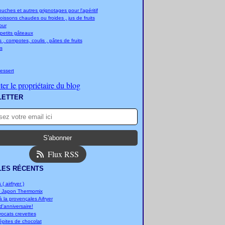
ches et autres grignotages pour l'apéritif
boissons chaudes ou froides , jus de fruits
jour
 petits gâteaux
 , compotes, coulis , pâtes de fruits
s
essert
er le propriétaire du blog
LETTER
Flux RSS
LES RÉCENTS
 ( airfryer )
u Japon Thermomix
 la provençales Aifryer
'anniversaire!
vocats crevettes
épites de chocolat