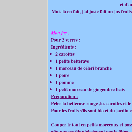
et d'a
Mais là en fait, j'ai juste fait un jus frui
Mon jus :
Pour 2 verres :
Ingrédients :
2 carottes
1 petite betterave
1 morceau de céleri branche
1 poire
1 pomme
1 petit morceau de gingembre frais
Préparation :
Peler la betterave rouge ,les carottes et l
Pour les fruits s'ils sont bio et du jardin et
Couper le tout en petits morceaux et passe
afin que ses fils n'obstruent pas le filtre.