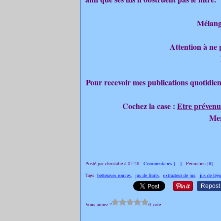
Mélang
Attention à ne 
Pour recevoir mes publications quotidien
Cochez la case :
Etre prévenu
Mer
Posté par christalie à 05:28 -
Commentaires [
…
]
- Permalien [
#
]
Tags:
betteraves rouges
,
jus de fruits
,
extracteur de jus
,
jus de lég
Repost
Vous aimez ?
0 vote