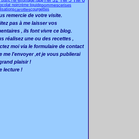
TM 31 TM 5 TM 6
TM 6
 blanc
fromage râpé
pommes
ocolat noir
cerises
crème liquide
carottes
lisations
courgettes
us remercie de votre visite.
itez pas à me laisser vos
taires , ils font vivre ce blog.
us réalisez une ou des recettes ,
ctez moi via le formulaire de contact
e me l'envoyer ,et je vous publierai
rand plaisir !
 lecture !