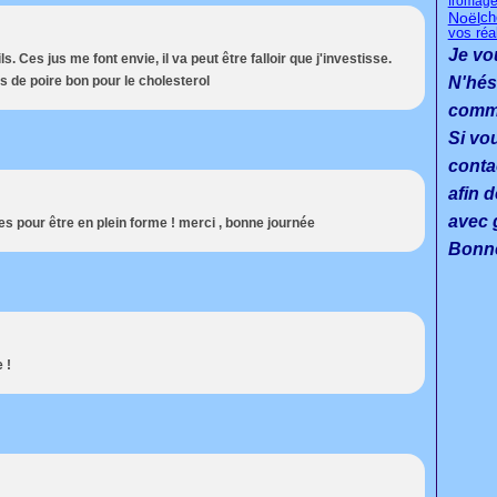
fromage
Noël
ch
vos réa
Je vo
ils. Ces jus me font envie, il va peut être falloir que j'investisse.
us de poire bon pour le cholesterol
N'hés
commen
Si vo
conta
afin d
avec g
es pour être en plein forme ! merci , bonne journée
Bonne
 !