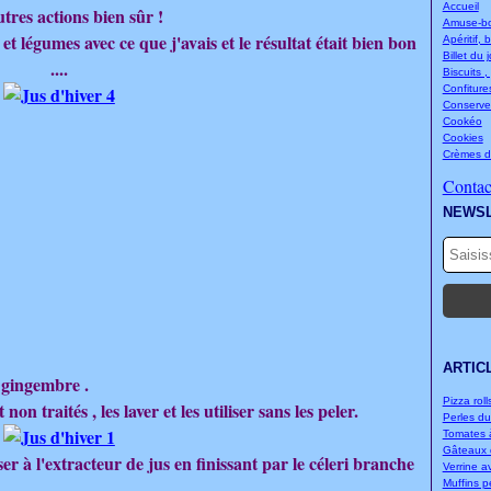
Accueil
utres actions bien sûr !
Amuse-bou
ts et légumes avec ce que j'avais et le résultat était bien bon
Apéritif, 
Billet du 
....
Biscuits ,
Confitures
Conserve
Cookéo
Cookies
Crèmes d
Contact
NEWS
ARTIC
e gingembre .
Pizza rolls
 non traités , les laver et les utiliser sans les peler.
Perles d
Tomates à
Gâteaux d
r à l'extracteur de jus en finissant par le céleri branche
Verrine a
Muffins p