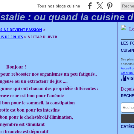
Tous nos blogs cuisine
UISINE DEVIENT PASSION
>
US DE FRUITS
>
NECTAR D'HIVER
LES F
CUISI
Des plats
desserts 
Bonjour !
Accueil d
pour rebooster nos organismes un peu fatigués..
Créer un
VIS
fugeuse ou un extracteur de jus ....
égumes qui ont chacun des propriétés différentes :
Depuis
terave crue est bon pour l'anémie
RECH
t bon pour le sommeil, la constipation
rotte est bon pour les intestins
 bon pour le cholestérol,l'élimination,
gingembre est stimulant
CATÉG
leri branche est dépuratif