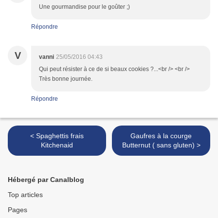
Une gourmandise pour le goûter ;)
Répondre
V
vanni
25/05/2016 04:43
Qui peut résister à ce de si beaux cookies ?...<br /> <br />
Très bonne journée.
Répondre
< Spaghettis frais
Gaufres à la courge
Kitchenaid
Butternut ( sans gluten) >
Hébergé par Canalblog
Top articles
Pages