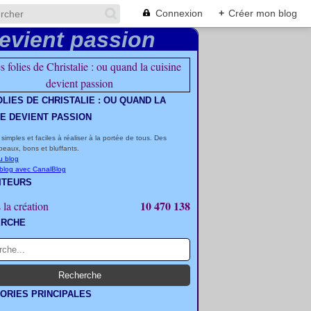
Connexion
+
Créer mon blog
OLIES DE CHRISTALIE : OU QUAND LA
NE DEVIENT PASSION
 simples et faciles à réaliser à la portée de tous. Des
beaux, bons et bluffants.
u blog
 blog avec CanalBlog
ITEURS
10 470 138
 la création
ERCHE
ORIES PRINCIPALES