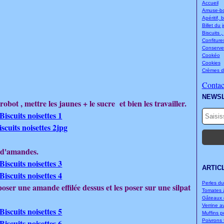
Accueil
Amuse-bou
Apéritif, 
Billet du 
Biscuits ,
Confitures
Conserve
Cookéo
Cookies
Crèmes d
Contact
NEWS
bot , mettre les jaunes + le sucre et bien les travailler.
t d'amandes.
ARTIC
Perles d
poser une amande effilée dessus et les poser sur une silpat
Tomates à
Gâteaux d
Verrine a
Muffins p
Poivrons f