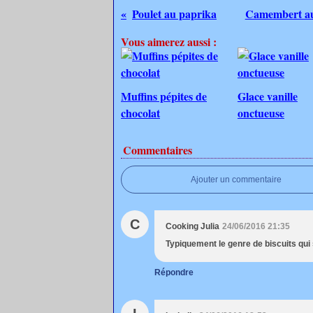
Poulet au paprika
Camembert aux
Vous aimerez aussi :
Muffins pépites de
Glace vanille
chocolat
onctueuse
Commentaires
Ajouter un commentaire
C
Cooking Julia
24/06/2016 21:35
Typiquement le genre de biscuits qui 
Répondre