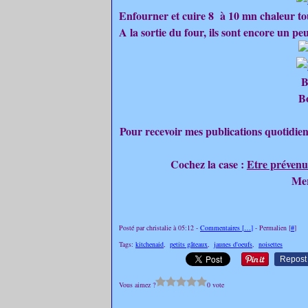
Enfourner et cuire 8 à 10 mn chaleur to
A la sortie du four, ils sont encore un pe
B
B
Pour recevoir mes publications quotidien
Cochez la case :
Etre prévenu
Mer
Posté par christalie à 05:12 -
Commentaires [
…
]
- Permalien [
#
]
Tags:
kitchenaid
,
petits gâteaux
,
jaunes d'oeufs
,
noisettes
Repost
Vous aimez ?
0 vote