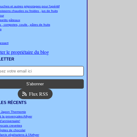
ches et autres grignotages pour l'apéritif
boissons chaudes ou froides , jus de fruits
jour
 petits gâteaux
 , compotes, coulis , pâtes de fruits
s
essert
er le propriétaire du blog
LETTER
Flux RSS
LES RÉCENTS
u Japon Thermomix
 la provençales Aifryer
'anniversaire!
vocats crevettes
épites de chocolat
arcis végétariens à l'Airfryer