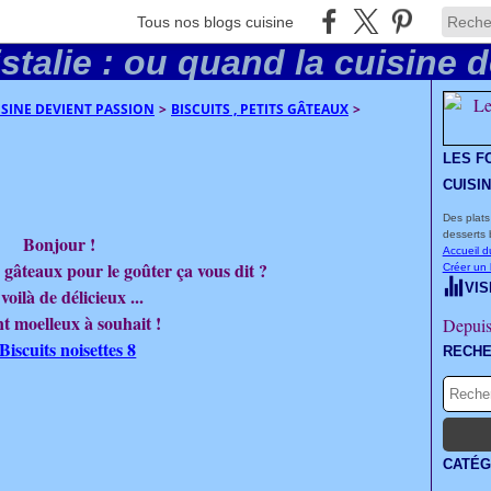
Tous nos blogs cuisine
UISINE DEVIENT PASSION
>
BISCUITS , PETITS GÂTEAUX
>
LES F
CUISI
Des plats
desserts 
Bonjour !
Accueil d
s gâteaux pour le goûter ça vous dit ?
Créer un
VIS
voilà de délicieux ...
nt moelleux à souhait !
Depuis
RECH
CATÉG