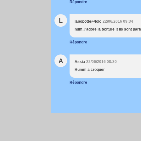
Répondre
L
lapopotte@lolo
22/06/2016 09:34
hum, j'adore la texture !! ils sont parfa
Répondre
A
Assia
22/06/2016 08:30
Humm a croquer
Répondre
Voir le profil de
christalie
sur le portail