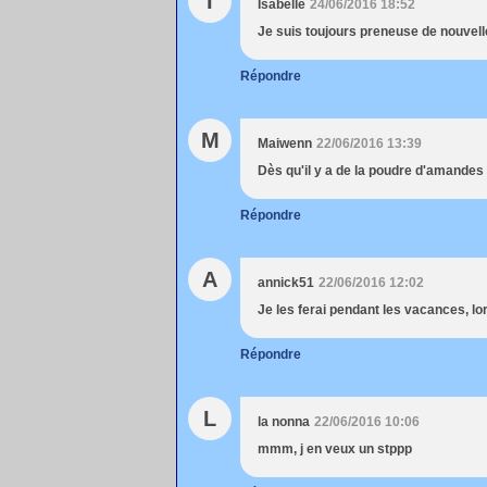
I
Isabelle
24/06/2016 18:52
Je suis toujours preneuse de nouvelle
Répondre
M
Maiwenn
22/06/2016 13:39
Dès qu'il y a de la poudre d'amandes o
Répondre
A
annick51
22/06/2016 12:02
Je les ferai pendant les vacances, lo
Répondre
L
la nonna
22/06/2016 10:06
mmm, j en veux un stppp