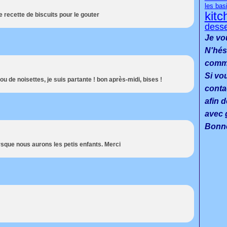
les bas
kitc
 recette de biscuits pour le gouter
desse
Je vo
N'hés
commen
Si vo
u de noisettes, je suis partante ! bon après-midi, bises !
conta
afin d
avec g
Bonne
rsque nous aurons les petis enfants. Merci