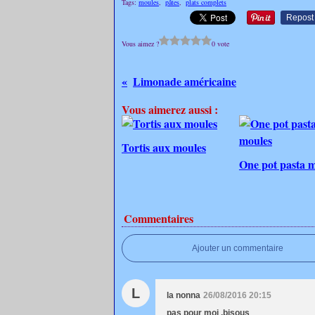
Tags:
moules
,
pâtes
,
plats complets
Repost
Vous aimez ?
0 vote
Limonade américaine
Vous aimerez aussi :
Tortis aux moules
One pot pasta 
Commentaires
Ajouter un commentaire
L
la nonna
26/08/2016 20:15
pas pour moi ,bisous