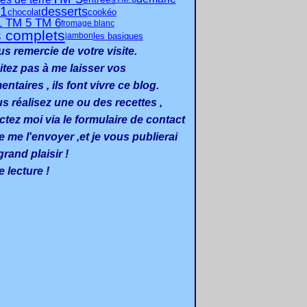
1
desserts
chocolat
cookéo
1 TM 5 TM 6
fromage blanc
s complets
les basiques
jambon
us remercie de votre visite.
itez pas à me laisser vos
taires , ils font vivre ce blog.
us réalisez une ou des recettes ,
ctez moi via le formulaire de contact
e me l'envoyer ,et je vous publierai
rand plaisir !
 lecture !