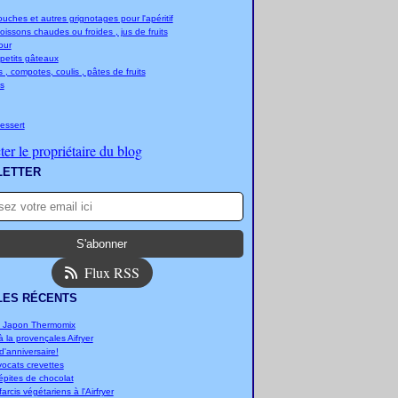
ches et autres grignotages pour l'apéritif
boissons chaudes ou froides , jus de fruits
jour
 petits gâteaux
 , compotes, coulis , pâtes de fruits
s
essert
er le propriétaire du blog
LETTER
Flux RSS
LES RÉCENTS
u Japon Thermomix
 la provençales Aifryer
'anniversaire!
vocats crevettes
épites de chocolat
arcis végétariens à l'Airfryer