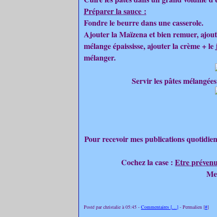
Préparer la sauce :
Fondre le beurre dans une casserole.
Ajouter la Maïzena et bien remuer, ajoute
mélange épaississe, ajouter la crème + le 
mélanger.
Servir les pâtes mélangées
Pour recevoir mes publications quotidien
Cochez la case :
Etre prévenu
Merc
Posté par christalie à 05:45 -
Commentaires [
…
]
- Permalien [
#
]