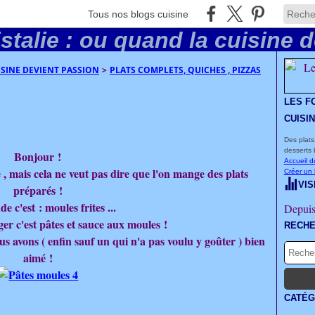
Tous nos blogs cuisine
UISINE DEVIENT PASSION
>
PLATS COMPLETS, QUICHES , PIZZAS
LES F
CUISI
Des plats
desserts 
Bonjour !
Accueil d
e , mais cela ne veut pas dire que l'on mange des plats
Créer un
VIS
préparés !
e c'est : moules frites ...
Depuis
r c'est pâtes et sauce aux moules !
RECH
ous avons ( enfin sauf un qui n'a pas voulu y goûter ) bien
aimé !
CATÉG