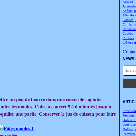
Accueil
Amuse-bou
Apéritif, 
Billet du 
Biscuits ,
Confitures
Conserve
Cookéo
Cookies
Crèmes d
Contact
NEWS
mettre un peu de beurre dans une casserole , ajouter
ARTIC
jouter les moules, Cuire à couvert 5 à 6 minutes jusqu'à
Perles d
oquiller une partie. Conserver le jus de cuisson pour faire
Tomates à
Gâteaux d
Verrine a
Muffins p
au salée.
Poivrons f