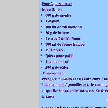
Pour 2 personnes :
Ingrédients:
600 g de moules
1 oignon
100 ml de vin blanc sec
50 g de beurre
2 c à café de Maïzena
300 ml de crème fraîche
sel + poivre
épices pour paëlla
1 jaune d'oeuf
200 g de pâtes
Préparation :
Préparer les moules et les faire cuire : 
l'oignon émincé ,mouiller avec le vin et a
ce qu'elles soient toutes ouvertes. En déc
la sauce.
Cuire les pâtes dans un grand volume d'e