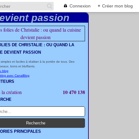
Connexion
+
Créer mon blog
OLIES DE CHRISTALIE : OU QUAND LA
NE DEVIENT PASSION
 simples et faciles à réaliser à la portée de tous. Des
beaux, bons et bluffants.
u blog
 blog avec CanalBlog
ITEURS
10 470 138
 la création
ERCHE
ORIES PRINCIPALES