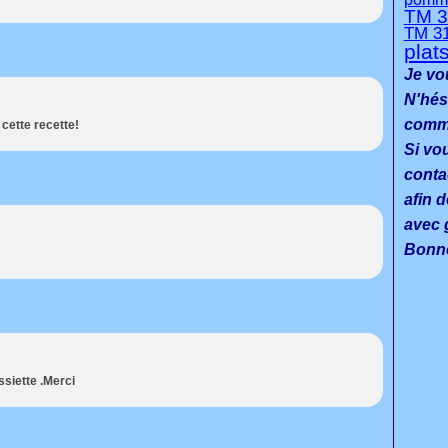
TM 3
TM 3
plat
Je vo
N'hés
commen
cette recette!
Si vo
conta
afin d
avec g
Bonne
assiette .Merci