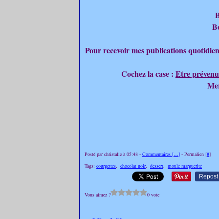
B
B
Pour recevoir mes publications quotidien
Cochez la case :
Etre prévenu
Mer
Posté par christalie à 05:48 -
Commentaires [
…
]
- Permalien [
#
]
Tags:
courgettes
,
chocolat noir
,
dessert
,
moule marguerite
Repost
Vous aimez ?
0 vote