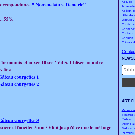
Accueil
 correspondance
" Nomenclature Demarle"
Amuse-bou
Apéritif, 
Billet du 
...55%
Biscuits ,
Confitures
Conserve
Cookéo
Cookies
Crèmes d
Contact
NEWS
Thermomix et mixer 10 sec / Vit 5. Utiliser un autre
s fins.
ARTIC
Perles d
Tomates à
Gâteaux d
Verrine a
e sucre et fouetter 3 mn / Vit 6 jusqu'à ce que le mélange
Muffins p
Poivrons f