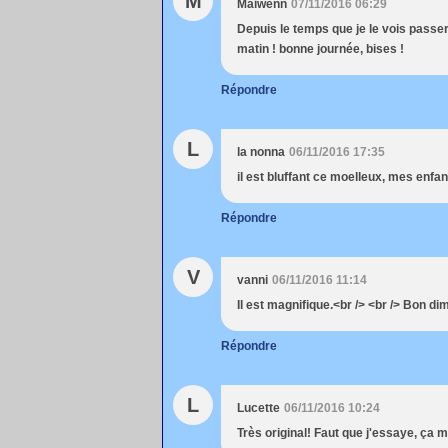
M
Maiwenn
07/11/2016 06:29
Depuis le temps que je le vois passer 
matin ! bonne journée, bises !
Répondre
L
la nonna
06/11/2016 17:35
il est bluffant ce moelleux, mes enfa
Répondre
V
vanni
06/11/2016 11:14
Il est magnifique.<br /> <br /> Bon d
Répondre
L
Lucette
06/11/2016 10:24
Très original! Faut que j'essaye, ça m