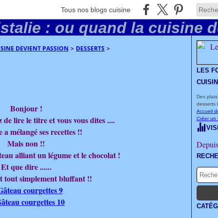
Tous nos blogs cuisine
UISINE DEVIENT PASSION
>
DESSERTS
>
LES F
CUISI
Des plats
desserts 
Bonjour !
Accueil d
de lire le titre et vous vous dites ....
Créer un
VIS
e a mélangé ses recettes !!
Mais non !!
Depuis
âteau alliant un légume et le chocolat !
RECH
Et que dire ......
t tout simplement bluffant !!
CATÉG