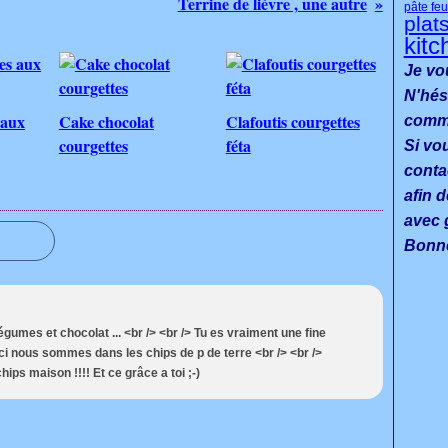
Terrine de lièvre , une autre
pâte feu
plat
kitc
Je vo
N'hés
 aux
Cake chocolat
Clafoutis courgettes
commen
courgettes
féta
Si vo
conta
afin d
avec g
Bonne
égumes et chocolat ... <br /> <br /> Tu es vraiment une fine
> Ici nous sommes dans les chips de p de terre <br /> <br />
ps maison !!!! Et ce grâce a toi ;-)