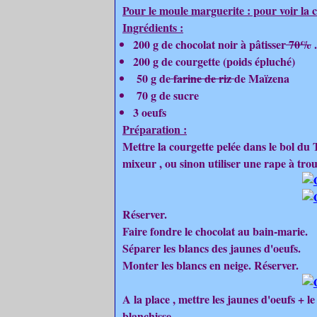
Pour le moule marguerite : pour voir la
Ingrédients :
200 g de chocolat noir à pâtisser
70%
.
200 g de courgette (poids épluché)
50 g de
farine de riz
de Maïzena
70 g de sucre
3 oeufs
Préparation :
Mettre la courgette pelée dans le bol du 
mixeur , ou sinon utiliser une rape à trou
Réserver.
Faire fondre le chocolat au bain-marie.
Séparer les blancs des jaunes d'oeufs.
Monter les blancs en neige. Réserver.
A la place , mettre les jaunes d'oeufs + l
blanchisse .