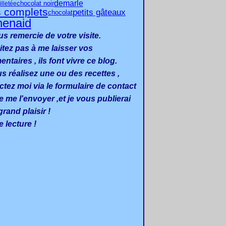
demarle
chocolat noir
illetée
s complets
petits gâteaux
chocolat
henaid
us remercie de votre visite.
itez pas à me laisser vos
taires , ils font vivre ce blog.
us réalisez une ou des recettes ,
ctez moi via le formulaire de contact
e me l'envoyer ,et je vous publierai
rand plaisir !
 lecture !