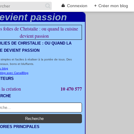
Connexion
+
Créer mon blog
OLIES DE CHRISTALIE : OU QUAND LA
NE DEVIENT PASSION
 simples et faciles à réaliser à la portée de tous. Des
beaux, bons et bluffants.
u blog
 blog avec CanalBlog
ITEURS
10 470 577
 la création
ERCHE
ORIES PRINCIPALES