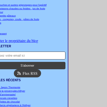
ches et autres grignotages pour l'apéritif
boissons chaudes ou froides , jus de fruits
jour
 petits gâteaux
 , compotes, coulis , pâtes de fruits
s
essert
er le propriétaire du blog
LETTER
Flux RSS
LES RÉCENTS
u Japon Thermomix
 la provençales Aifryer
'anniversaire!
vocats crevettes
épites de chocolat
arcis végétariens à l'Airfryer