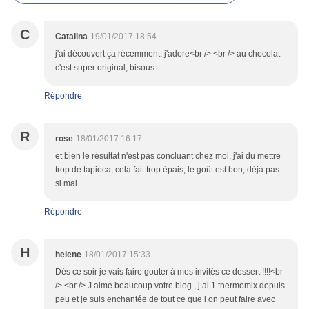
C
Catalina
19/01/2017 18:54
j'ai découvert ça récemment, j'adore<br /> <br /> au chocolat
c'est super original, bisous
Répondre
R
rose
18/01/2017 16:17
et bien le résultat n'est pas concluant chez moi, j'ai du mettre
trop de tapioca, cela fait trop épais, le goût est bon, déjà pas
si mal
Répondre
H
helene
18/01/2017 15:33
Dés ce soir je vais faire gouter à mes invités ce dessert !!!!<br
/> <br /> J aime beaucoup votre blog , j ai 1 thermomix depuis
peu et je suis enchantée de tout ce que l on peut faire avec