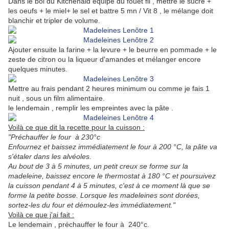
Dans le bol du Kitchenaid équipé du fouet fil , mettre le sucre +
les oeufs + le miel+ le sel et battre 5 mn / Vit 8 , le mélange doit
blanchir et tripler de volume.
Ajouter ensuite la farine + la levure + le beurre en pommade + le
zeste de citron ou la liqueur d'amandes et mélanger encore
quelques minutes.
Mettre au frais pendant 2 heures minimum ou comme je fais 1
nuit , sous un film alimentaire.
le lendemain , remplir les empreintes avec la pâte .
Voilà ce que dit la recette pour la cuisson :
"Préchauffer le four à 230°c
Enfournez et baissez immédiatement le four à 200 °C, la pâte va
s'étaler dans les alvéoles.
Au bout de 3 à 5 minutes, un petit creux se forme sur la
madeleine, baissez encore le thermostat à 180 °C et poursuivez
la cuisson pendant 4 à 5 minutes, c'est à ce moment là que se
forme la petite bosse. Lorsque les madeleines sont dorées,
sortez-les du four et démoulez-les immédiatement."
Voilà ce que j'ai fait :
Le lendemain , préchauffer le four à 240°c.