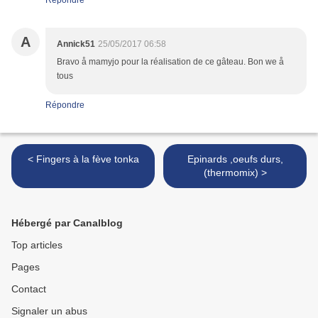
Répondre
A
Annick51
25/05/2017 06:58
Bravo å mamyjo pour la réalisation de ce gâteau. Bon we å
tous
Répondre
< Fingers à la fève tonka
Epinards ,oeufs durs,
(thermomix) >
Hébergé par Canalblog
Top articles
Pages
Contact
Signaler un abus