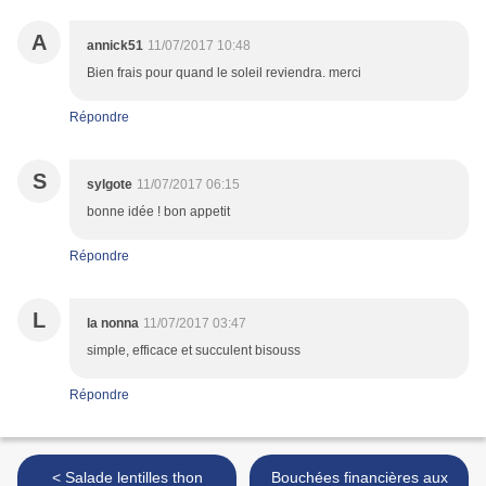
A
annick51
11/07/2017 10:48
Bien frais pour quand le soleil reviendra. merci
Répondre
S
sylgote
11/07/2017 06:15
bonne idée ! bon appetit
Répondre
L
la nonna
11/07/2017 03:47
simple, efficace et succulent bisouss
Répondre
< Salade lentilles thon
Bouchées financières aux