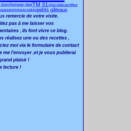
TM 31
carottes
chocolat
 blanc
fromage râpé
petits gâteaux
pommes
iques
cookéo
us remercie de votre visite.
itez pas à me laisser vos
taires , ils font vivre ce blog.
us réalisez une ou des recettes ,
ctez moi via le formulaire de contact
e me l'envoyer ,et je vous publierai
rand plaisir !
 lecture !