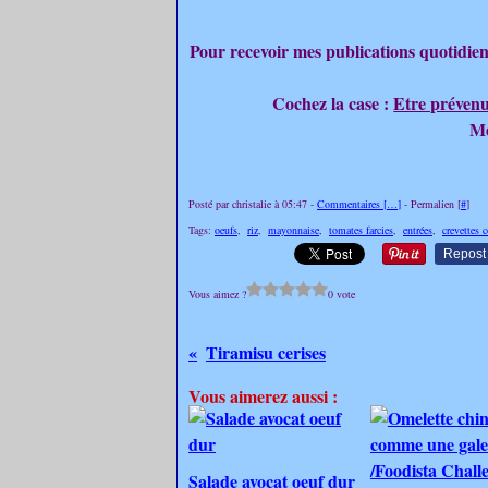
Pour recevoir mes publications quotidien
Cochez la case :
Etre prévenu
Mer
Posté par christalie à 05:47 -
Commentaires [
…
]
- Permalien [
#
]
Tags:
oeufs
,
riz
,
mayonnaise
,
tomates farcies
,
entrées
,
crevettes c
Repost
Vous aimez ?
0 vote
Tiramisu cerises
Vous aimerez aussi :
Salade avocat oeuf dur