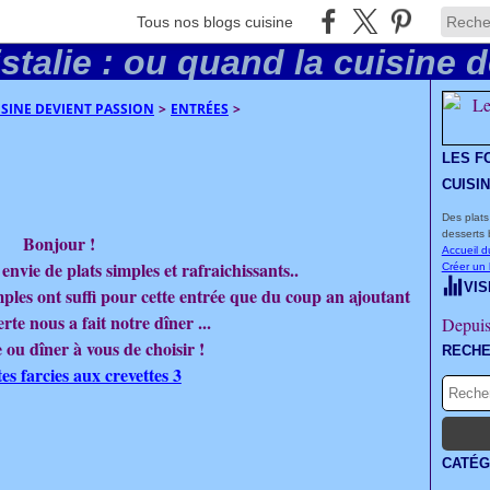
Tous nos blogs cuisine
UISINE DEVIENT PASSION
>
ENTRÉES
>
LES F
CUISI
Des plats
desserts 
Bonjour !
Accueil d
envie de plats simples et rafraichissants..
Créer un
VIS
mples ont suffi pour cette entrée que du coup an ajoutant
rte nous a fait notre dîner ...
Depuis
 ou dîner à vous de choisir !
RECH
CATÉG