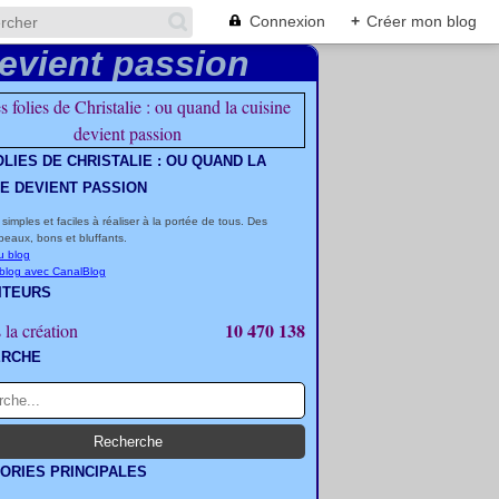
Connexion
+
Créer mon blog
OLIES DE CHRISTALIE : OU QUAND LA
NE DEVIENT PASSION
 simples et faciles à réaliser à la portée de tous. Des
beaux, bons et bluffants.
u blog
 blog avec CanalBlog
ITEURS
10 470 138
 la création
ERCHE
ORIES PRINCIPALES