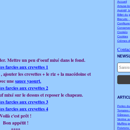
Accueil
Amuse-bou
Apéritif, 
Billet du 
Biscuits ,
Confitures
Conserve
Cookéo
Cookies
Crèmes d
Contact
NEWS
der. Mettre un peu d'oeuf mixé dans le fond.
, ajouter les crevettes + le riz + la macédoine et
avec une
sauce yaourt.
uf mixé sur le dessus et reposer le chapeau.
ARTIC
Perles d
Tomates à
Voilà c'est prêt !
Gâteaux d
Verrine a
Bon appétit !
Muffins p
****
Poivrons f