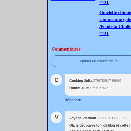
Omelette chinoi
comme une gale
/Foodista Chall
#131
Commentaires
Ajouter un commentaire
C
Cooking Julia
27/07/2017 06:50
Humm, tu me fais envie !!
Répondre
V
Voyage Vietnam
25/07/2017 02:59
Oh, je découvre ton joli blog et cette