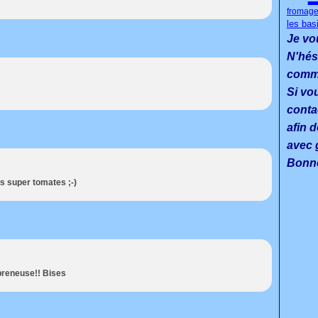
fromage
les bas
Je vo
N'hés
commen
Si vo
conta
afin d
avec g
Bonne
s super tomates ;-)
 preneuse!! Bises