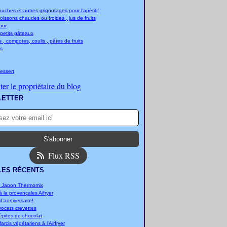
ches et autres grignotages pour l'apéritif
boissons chaudes ou froides , jus de fruits
jour
 petits gâteaux
 , compotes, coulis , pâtes de fruits
s
essert
er le propriétaire du blog
LETTER
Flux RSS
LES RÉCENTS
u Japon Thermomix
 la provençales Aifryer
'anniversaire!
vocats crevettes
épites de chocolat
arcis végétariens à l'Airfryer