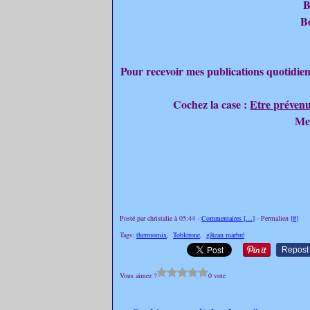
B
B
Pour recevoir mes publications quotidien
Cochez la case :
Etre prévenu
Merc
Posté par christalie à 05:44 -
Commentaires [
…
]
- Permalien [
#
]
Tags:
thermomix
,
Toblerone
,
gâteau marbré
Repost
Vous aimez ?
0 vote