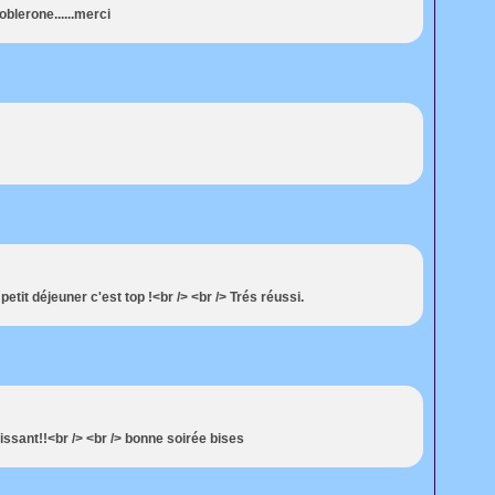
oblerone......merci
etit déjeuner c'est top !<br /> <br /> Trés réussi.
ssant!!<br /> <br /> bonne soirée bises