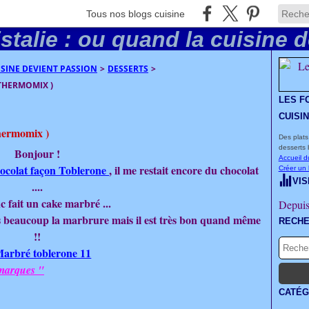
Tous nos blogs cuisine
UISINE DEVIENT PASSION
>
DESSERTS
>
THERMOMIX )
LES F
CUISI
hermomix )
Des plats
desserts 
Bonjour !
Accueil d
hocolat façon Toblerone
, il me restait encore du chocolat
Créer un
VIS
....
c fait un cake marbré ...
Depuis
as beaucoup la marbrure mais il est très bon quand même
RECH
!!
 marques "
CATÉG