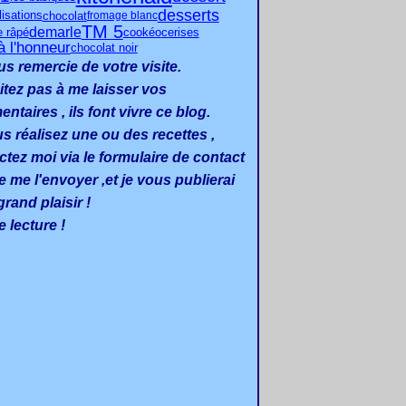
desserts
chocolat
lisations
fromage blanc
TM 5
demarle
cookéo
cerises
e râpé
à l'honneur
chocolat noir
us remercie de votre visite.
itez pas à me laisser vos
taires , ils font vivre ce blog.
us réalisez une ou des recettes ,
ctez moi via le formulaire de contact
e me l'envoyer ,et je vous publierai
rand plaisir !
 lecture !