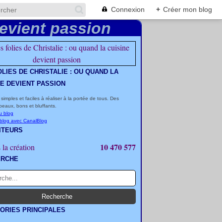
Connexion
+
Créer mon blog
OLIES DE CHRISTALIE : OU QUAND LA
NE DEVIENT PASSION
 simples et faciles à réaliser à la portée de tous. Des
beaux, bons et bluffants.
u blog
 blog avec CanalBlog
ITEURS
10 470 577
 la création
ERCHE
ORIES PRINCIPALES