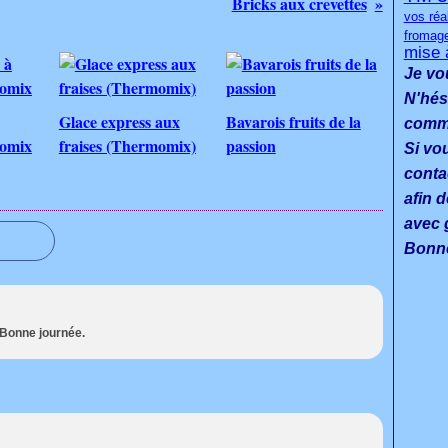
Bricks aux crevettes
vos réa
fromag
mise 
Je vo
N'hés
Glace express aux
Bavarois fruits de la
commen
momix
fraises (Thermomix)
passion
Si vo
conta
afin d
avec g
Bonne
 Bonne journée.