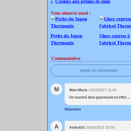
Cookies aux pétales de maïs
Vous aimerez aussi :
Perles du Japon
Glace express à
Thermomix
l'abricot Ther
Commentaires
Ajouter un commentaire
M
Mimi Marie
23/10/2017 11:54
Un marbré bien gourmand en effet ...
Répondre
A
Annick51
20/10/2017 18:30