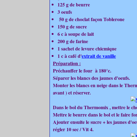
125 g de beurre
3 oeufs
50 g de choclat façon Toblerone
150 g de sucre
6 c à soupe de lait
200 g de farine
1 sachet de levure chicmique
1 c à café d'
extrait de vanille
Préparation :
Préchauffer le four à 180°c.
Séparer les blancs des jaunes d'oeufs.
Monter les blancs en neige dans le Therm
avant ) et réserver.
Dans le bol du Thermomix , mettre le chocl
Mettre le beurre dans le bol et le faire fo
Ajouter ensuite le sucre + les jaunes d'oeuf
régler 10 sec / Vit 4.