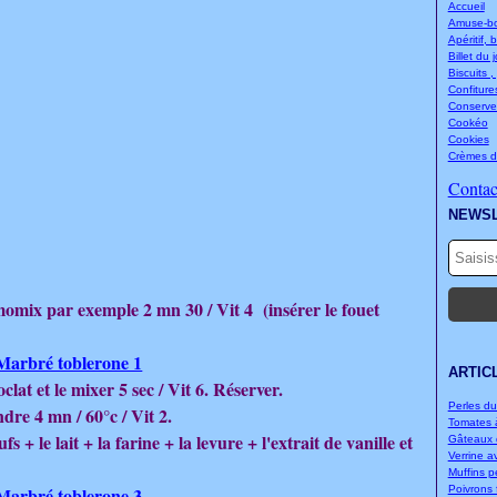
Accueil
Amuse-bou
Apéritif, 
Billet du 
Biscuits ,
Confitures
Conserve
Cookéo
Cookies
Crèmes d
Contact
NEWS
omix par exemple 2 mn 30 / Vit 4 (insérer le fouet
ARTIC
at et le mixer 5 sec / Vit 6. Réserver.
Perles d
ndre 4 mn / 60°c / Vit 2.
Tomates à
s + le lait + la farine + la levure + l'extrait de vanille et
Gâteaux d
Verrine a
Muffins p
Poivrons f