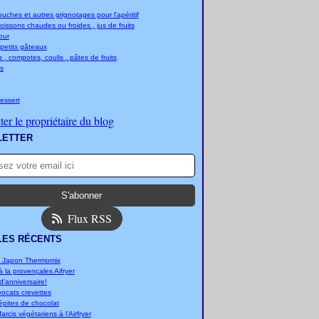
ches et autres grignotages pour l'apéritif
boissons chaudes ou froides , jus de fruits
jour
 petits gâteaux
 , compotes, coulis , pâtes de fruits
s
essert
er le propriétaire du blog
LETTER
Flux RSS
LES RÉCENTS
u Japon Thermomix
 la provençales Aifryer
'anniversaire!
vocats crevettes
épites de chocolat
arcis végétariens à l'Airfryer