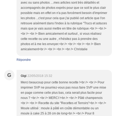
avec ou sans photos ....mes articles sont très détaillés et
accompagnés de photos exprès pour que ce soit le plus clair
possible mais en effet on n'a pas forcément besoin d'imprimer
les photos ...c'est pour cela que j'ai publié cet article que l'on
retrouve aisément dans l'index à la rubrique "Trucs et astuces
mais que je vais aussi mettre en titre de rubrique.<br /> <br />
<br /> <br /> Bien amicalement et surtout , si vous réalisez
cette recette ou une autre , n'hésitez pas à prendre des
photos et à me les envoyer.<br /> <br /> <br /> <br /> Bien
amicalement<br /> <br /> <br /> <br /> Christalie
Répondre
G
Gigi
22/05/2018 15:32
Merci beaucoup pour cette bonne recette !<br /> <br /> Pour
imprimer SVP ne pourriez-vous pas nous faire SVP une mise
en page comme celle plus bas, cela serait plus facile pour
nous ? <br /> <br /> MERCI !<br /> <br /> Pâté champenois
<br /> <br /> Recette du site "Recettes et Terroirs"<br /> <br />
Moule utilisé : moule à pâté en coûte démontable ou un
moule à cake 25 à 28 cm de long<br /> <br /> Pour 8