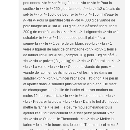
personnes :<br /> <br /> Ingrédients :<br /> <br /> Pour la
croûte:<br /> <br /> 250 g de farine<br /> <br /> 1/2 c à café de
sel<br /> <br /> 100 g de beurre<br /> <br /> 150 ml d'eau<br
/> <br /> Pour la garniture :<br /> <br /> 300 g de viande de
porc maigre<br /> <br /> 300 g de lapin désossé<br /> <br />
200 g de chair à saucisse<br /> <br /> 1 oignon<br /> <br /> 1
échalote<br /> <br /> 1 bouquet de persil plat = 4 c à
soupe<br /> <br /> 1 verre de vin blanc sec<br /> <br /> 1
verre à liqueur de marc de champagne<br /> <br /> 1 feuille
de laurier<br /> <br /> sel ( compter 10 g pour 1 kg de pâté )
<br /> <br /> poivre ( 3 g au kg)<br /> <br /> Préparation :<br />
<br /> La veille :<br /> <br /> Couper la viande de porc + la
viande de lapin en petits morceaux et les mettre dans un
saladier.<br /> <br /> Emincer l'échalote + l'oignon + le persil
et ajouter dans le saladier puis verser le vin blanc + le marc
de champagne + la feuille de laurier et laisser mariner au
moins 12 heures au frais.<br /> <br /> Le lendemain :<br />
<br /> Préparer la croûte :<br /> <br /> Dans le bol d'un robot,
mettre la farine + le sel + le beurre mou et mélanger puis
ajouter l'eau tout doucement et laisser pétrir pendant 5 mn .
<br /> <br /> Ou dans le Thermomix :<br /> <br /> Mettre la
farine + le sel + le beurre dns le bol du Thermomix et mixer 2