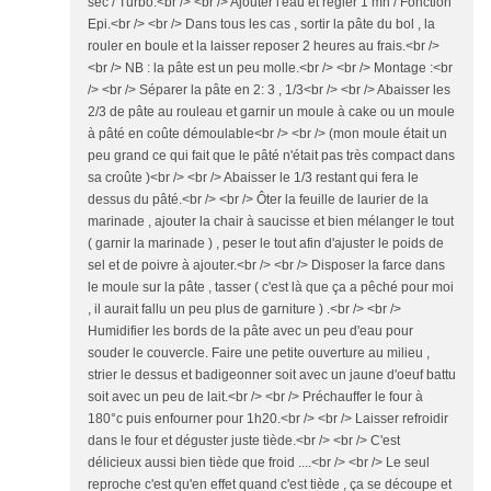
sec / Turbo.<br /> <br /> Ajouter l'eau et régler 1 mn / Fonction
Epi.<br /> <br /> Dans tous les cas , sortir la pâte du bol , la
rouler en boule et la laisser reposer 2 heures au frais.<br />
<br /> NB : la pâte est un peu molle.<br /> <br /> Montage :<br
/> <br /> Séparer la pâte en 2: 3 , 1/3<br /> <br /> Abaisser les
2/3 de pâte au rouleau et garnir un moule à cake ou un moule
à pâté en coûte démoulable<br /> <br /> (mon moule était un
peu grand ce qui fait que le pâté n'était pas très compact dans
sa croûte )<br /> <br /> Abaisser le 1/3 restant qui fera le
dessus du pâté.<br /> <br /> Ôter la feuille de laurier de la
marinade , ajouter la chair à saucisse et bien mélanger le tout
( garnir la marinade ) , peser le tout afin d'ajuster le poids de
sel et de poivre à ajouter.<br /> <br /> Disposer la farce dans
le moule sur la pâte , tasser ( c'est là que ça a pêché pour moi
, il aurait fallu un peu plus de garniture ) .<br /> <br />
Humidifier les bords de la pâte avec un peu d'eau pour
souder le couvercle. Faire une petite ouverture au milieu ,
strier le dessus et badigeonner soit avec un jaune d'oeuf battu
soit avec un peu de lait.<br /> <br /> Préchauffer le four à
180°c puis enfourner pour 1h20.<br /> <br /> Laisser refroidir
dans le four et déguster juste tiède.<br /> <br /> C'est
délicieux aussi bien tiède que froid ....<br /> <br /> Le seul
reproche c'est qu'en effet quand c'est tiède , ça se découpe et