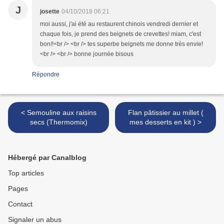
J
josette
04/10/2018 06:21
moi aussi, j'ai été au restaurent chinois vendredi dernier et
chaque fois, je prend des beignets de crevettes! miam, c'est
bon!!<br /> <br /> tes superbe beignets me donne très envie!
<br /> <br /> bonne journée bisous
Répondre
< Semouline aux raisins
Flan pâtissier au millet (
secs (Thermomix)
mes desserts en kit ) >
Hébergé par Canalblog
Top articles
Pages
Contact
Signaler un abus