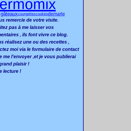
hermomix
s gâteaux
demarle
cookéo
courgettes
us remercie de votre visite.
itez pas à me laisser vos
taires , ils font vivre ce blog.
us réalisez une ou des recettes ,
ctez moi via le formulaire de contact
e me l'envoyer ,et je vous publierai
rand plaisir !
 lecture !