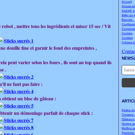
Accueil
Amuse-bou
Apéritif, 
Billet du 
Biscuits ,
bot , mettre tous les ingrédients et mixer 15 sec / Vit
Confitures
Conserve
Cookéo
Cookies
Crèmes d
e douille fine et garnir le fond des empreintes ,
Contact
NEWS
ela peut varier selon les fours , ils sont au top quand ils
ue .
'il ne faut pas faire :
 obtient un bloc de gâteau :
ARTIC
Perles d
 obtenir un démoulage parfait de chaque stick :
Tomates à
Gâteaux d
Verrine a
Muffins p
Poivrons f