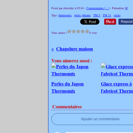
Posté par christalie à 05:04 -
Commentaires [
…
]
- Permalien [
#
]
Tags:
thermomix
,
petits gâteaux
,
TM 5
,
TM 31
,
sticks
Repost
Vous aimez ?
0 vote
Chapelure maison
Vous aimerez aussi :
Perles du Japon
Glace express à
Thermomix
l'abricot Ther
Commentaires
Ajouter un commentaire