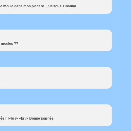
t ce moule dans mon placard…! Bisous. Chantal
s moules ??
e
ée !!!<br /> <br /> Bonne journée