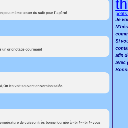
t
,on peut même tester du salé pour l"apéro!
petit
Je vo
N'hés
commen
Si vo
conta
ur un grignotage gourmand
afin d
avec g
Bonne
i, On les voit souvent en version salée.
température de cuisson très bonne journée à <br /> <br /> vous