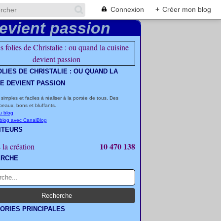
Connexion
+
Créer mon blog
OLIES DE CHRISTALIE : OU QUAND LA
NE DEVIENT PASSION
 simples et faciles à réaliser à la portée de tous. Des
beaux, bons et bluffants.
u blog
 blog avec CanalBlog
ITEURS
10 470 138
 la création
ERCHE
ORIES PRINCIPALES