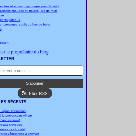
ches et autres grignotages pour l'apéritif
boissons chaudes ou froides , jus de fruits
jour
 petits gâteaux
 , compotes, coulis , pâtes de fruits
s
essert
er le propriétaire du blog
LETTER
Flux RSS
LES RÉCENTS
u Japon Thermomix
 la provençales Aifryer
'anniversaire!
vocats crevettes
épites de chocolat
arcis végétariens à l'Airfryer