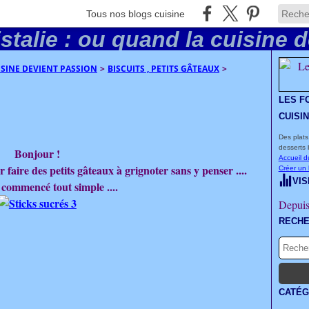
Tous nos blogs cuisine
UISINE DEVIENT PASSION
>
BISCUITS , PETITS GÂTEAUX
>
LES F
CUISI
Des plats
desserts 
Bonjour !
Accueil d
faire des petits gâteaux à grignoter sans y penser ....
Créer un
VIS
i commencé tout simple ....
Depuis
RECH
CATÉG