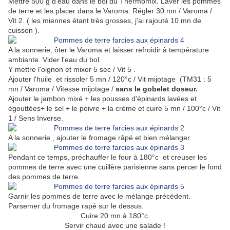
Mettre 500 g d'eau dans le bol du Thermomix. Laver les pommes
de terre et les placer dans le Varoma. Régler 30 mn / Varoma /
Vit 2. ( les miennes étant très grosses, j'ai rajouté 10 mn de
cuisson ).
A la sonnerie, ôter le Varoma et laisser refroidir à température
ambiante. Vider l'eau du bol.
Y mettre l'oignon et mixer 5 sec / Vit 5 .
Ajouter l'huile et rissoler 5 mn / 120°c / Vit mijotage (TM31 : 5
mn / Varoma / Vitesse mijotage /
sans le gobelet doseur.
Ajouter le jambon mixé + les pousses d'épinards lavées et
égouttées+ le sel + le poivre + la crème et cuire 5 mn / 100°c / Vit
1 / Sens Inverse.
A la sonnerie , ajouter le fromage râpé et bien mélanger.
Pendant ce temps, préchauffer le four à 180°c et creuser les
pommes de terre avec une cuillère parisienne sans percer le fond
des pommes de terre.
Garnir les pommes de terre avec le mélange précédent.
Parsemer du fromage rapé sur le dessus.
Cuire 20 mn à 180°c.
Servir chaud avec une salade !