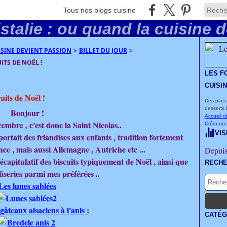
Tous nos blogs cuisine
UISINE DEVIENT PASSION
>
BILLET DU JOUR
>
ITS DE NOËL !
LES F
CUISI
uits de Noël !
Des plats
desserts 
Bonjour !
Accueil d
embre , c'est donc la Saint Nicolas..
Créer un
VIS
ortait des friandises aux enfants , tradition fortement
nce , mais aussi Allemagne , Autriche etc ...
Depuis
récapitulatif des biscuits typiquement de Noël , ainsi que
RECH
iseries parmi mes préférées ..
Les lunes sablées
 gâteaux alsaciens à l'anis :
CATÉG