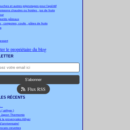
ches et autres grignotages pour l'apéritif
boissons chaudes ou froides , jus de fruits
jour
 petits gâteaux
 , compotes, coulis , pâtes de fruits
s
essert
er le propriétaire du blog
LETTER
Flux RSS
LES RÉCENTS
..
 ( airfryer )
u Japon Thermomix
 la provençales Aifryer
'anniversaire!
vocats crevettes