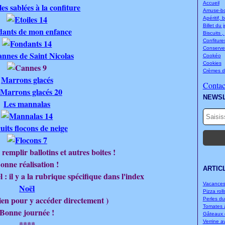
Accueil
les sablées à la confiture
Amuse-bou
Apéritif, 
Billet du 
ants de mon enfance
Biscuits ,
Confitures
Conserve
annes de Saint Nicolas
Cookéo
Cookies
Crèmes d
Marrons glacés
Contact
NEWS
Les mannalas
uits flocons de neige
remplir ballotins et autres boites !
onne réalisation !
ARTIC
 : il y a la rubrique spécifique dans l'index
Vacances.
Noël
Pizza rolls
lien pour y accéder directement )
Perles d
Tomates à
Bonne journée !
Gâteaux d
****
Verrine a