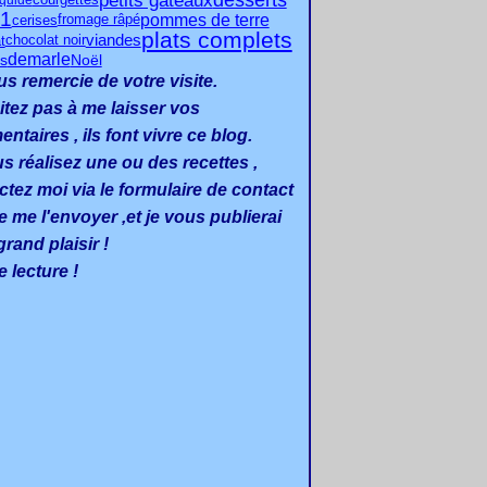
petits gâteaux
iquide
courgettes
1
pommes de terre
cerises
fromage râpé
plats complets
chocolat noir
viandes
t
demarle
es
Noël
us remercie de votre visite.
itez pas à me laisser vos
taires , ils font vivre ce blog.
us réalisez une ou des recettes ,
ctez moi via le formulaire de contact
e me l'envoyer ,et je vous publierai
rand plaisir !
 lecture !