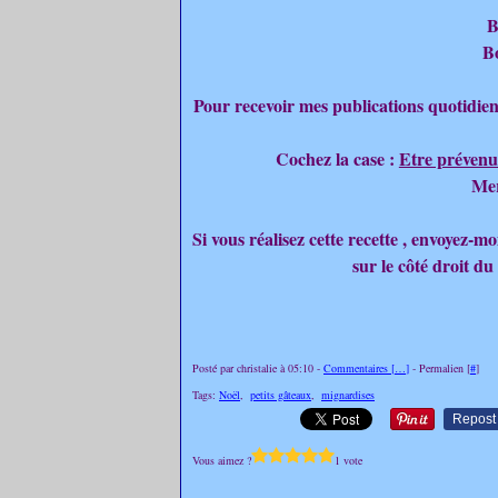
B
B
Pour recevoir mes publications quotidien
Cochez la case :
Etre prévenu
Mer
Si vous réalisez cette recette , envoyez-
sur le côté droit du
Posté par christalie à 05:10 -
Commentaires [
…
]
- Permalien [
#
]
Tags:
Noël
,
petits gâteaux
,
mignardises
Repost
Vous aimez ?
1 vote