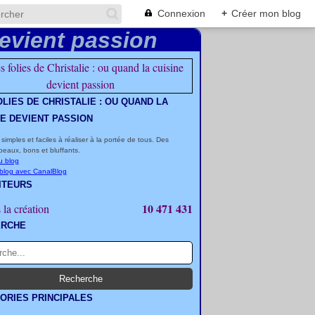
Connexion
+
Créer mon blog
OLIES DE CHRISTALIE : OU QUAND LA
NE DEVIENT PASSION
 simples et faciles à réaliser à la portée de tous. Des
beaux, bons et bluffants.
u blog
 blog avec CanalBlog
ITEURS
10 471 431
 la création
ERCHE
ORIES PRINCIPALES