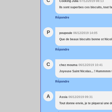
C
Cooking Julia
07/12/2019 08:13
Ils sont superbes ces biscuits, tout fa
Répondre
P
poupoule
06/12/2019 14:05
Que de beaux biscuits bonne st Nicols
Répondre
C
chez mouma
06/12/2019 10:41
Joyeuse Saint Nicolas... ! Hummmm 
Répondre
A
Assia
06/12/2019 09:31
Tout donne envie, je te piquerai une d