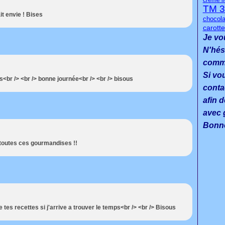
crème l
TM 3
it envie ! Bises
chocola
carott
Je vo
N'hés
commen
Si vo
<br /> <br /> bonne journée<br /> <br /> bisous
conta
afin d
avec g
Bonne
toutes ces gourmandises !!
e tes recettes si j'arrive a trouver le temps<br /> <br /> Bisous