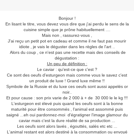
Bonjour !
En lisant le titre, vous devez vous dire que j'ai perdu le sens de la
cuisine simple que je prône habituellement ....
Mais non , rassurez-vous ,
J'ai reçu un petit pot en cadeau et comme il ne faut pas mourir
idiote , je vais le déguster dans les règles de l'art ..
Alors du coup , ce n'est pas une recette mais des conseils de
dégustation :
Un peu de définition :
Le caviar : qu'est-ce que c'est ?
Ce sont des oeufs d'esturgeon mais comme vous le savez c'est
un produit de luxe ! Grand luxe même !!
Symbole de la Russie et du luxe ces oeufs sont aussi appelés or
noir..
Et pour cause : son prix varie de 2 000 à + de 30 000 le le kg !!!
L'esturgeon est élevé puis quand les oeufs sont à la bonne
maturité pour être consommés , l'animal est assommé puis
saigné ...eh oui pardonnez-moi d'égratigner l'image glamour du
caviar mais c'est la dure réalité de sa production ...
Les oeufs sont alors lavés , égouttés, salés etc etc ...
L'animal restant est alors destiné à la consommation ou envoyé