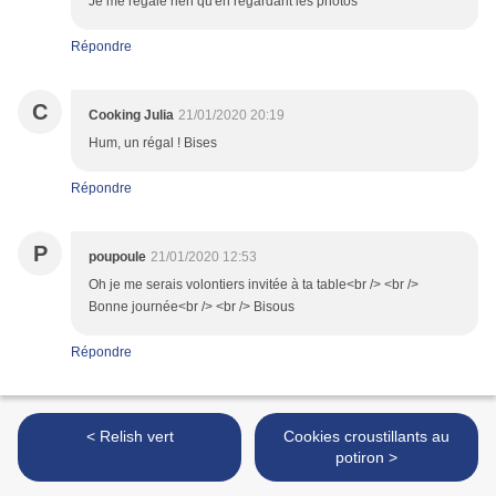
Je me régale rien qu'en regardant les photos
Répondre
C
Cooking Julia
21/01/2020 20:19
Hum, un régal ! Bises
Répondre
P
poupoule
21/01/2020 12:53
Oh je me serais volontiers invitée à ta table<br /> <br />
Bonne journée<br /> <br /> Bisous
Répondre
< Relish vert
Cookies croustillants au
potiron >