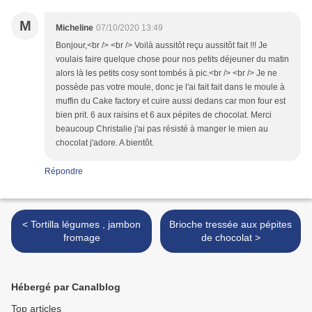
M
Micheline
07/10/2020 13:49
Bonjour,<br /> <br /> Voilà aussitôt reçu aussitôt fait !!! Je
voulais faire quelque chose pour nos petits déjeuner du matin
alors là les petits cosy sont tombés à pic.<br /> <br /> Je ne
possède pas votre moule, donc je l'ai fait fait dans le moule à
muffin du Cake factory et cuire aussi dedans car mon four est
bien prit. 6 aux raisins et 6 aux pépites de chocolat. Merci
beaucoup Christalie j'ai pas résisté à manger le mien au
chocolat j'adore. A bientôt.
Répondre
< Tortilla légumes , jambon
Brioche tressée aux pépites
fromage
de chocolat >
Hébergé par Canalblog
Top articles