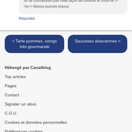
Je ne connaissais pas cette façon de cuisiner le chou<br />
<br /> Bonne journée bisous
Répondre
< Tarte pommes, coings
Saucisses alsaciennes >
très gourmande
Hébergé par Canalblog
Top articles
Pages
Contact
Signaler un abus
C.G.U.
Cookies et données personnelles
Préférences cookies