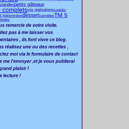
petits gâteaux
viandes
s complets
cookéo
vos réalisations
TM 5
dessert
t noir
entrées
carottes
illetée
us remercie de votre visite.
itez pas à me laisser vos
taires , ils font vivre ce blog.
us réalisez une ou des recettes ,
ctez moi via le formulaire de contact
e me l'envoyer ,et je vous publierai
rand plaisir !
 lecture !