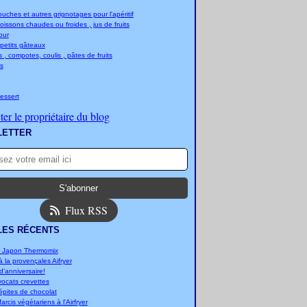
ches et autres grignotages pour l'apéritif
boissons chaudes ou froides , jus de fruits
jour
 petits gâteaux
 , compotes, coulis , pâtes de fruits
s
essert
er le propriétaire du blog
LETTER
Flux RSS
LES RÉCENTS
u Japon Thermomix
 la provençales Aifryer
'anniversaire!
vocats crevettes
épites de chocolat
arcis végétariens à l'Airfryer