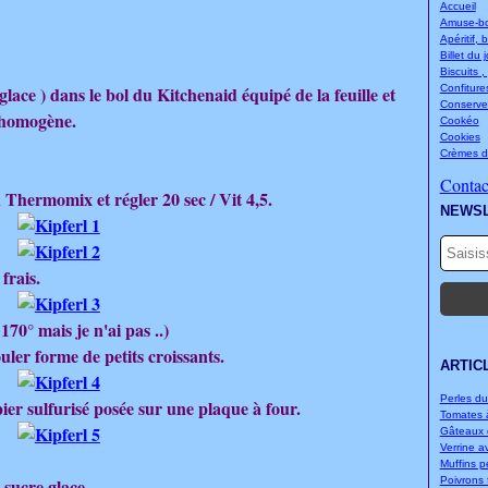
Accueil
Amuse-bou
Apéritif, 
Billet du 
Biscuits ,
glace ) dans le bol du Kitchenaid équipé de la feuille et
Confitures
Conserve
 homogène.
Cookéo
Cookies
Crèmes d
Contact
u Thermomix et régler 20 sec / Vit 4,5.
NEWS
frais.
170° mais je n'ai pas ..)
ouler forme de petits croissants.
ARTIC
Perles d
pier sulfurisé posée sur une plaque à four.
Tomates à
Gâteaux d
Verrine a
Muffins p
 sucre glace.
Poivrons f