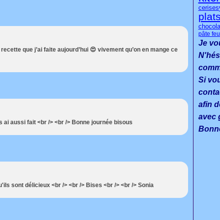
cerises
plat
chocola
pâte feu
Je vo
e recette que j’ai faite aujourd’hui 😍 vivement qu’on en mange ce
N'hés
commen
Si vo
conta
afin d
avec g
s ai aussi fait <br /> <br /> Bonne journée bisous
Bonne
'ils sont délicieux <br /> <br /> Bises <br /> <br /> Sonia