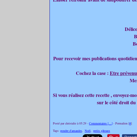
Délice
B
B
Pour recevoir mes publications quotidien
Cochez la case :
Etre prévenu
Mer
Si vous réalisez cette recette , envoyez-
sur le côté droit du
Posté par christalie à 05:29 -
Commentaires [
…
]
- Permalien [
#
]
Tags:
poudre d'amandes
,
Noël
,
petits gâteaux