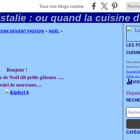
Tous nos blogs cuisine
UISINE DEVIENT PASSION
>
NOËL
>
LES F
CUISI
Des plats
desserts 
Bonjour !
Accueil d
 de Noël dit petits gâteaux .....
Créer un
VIS
voici de nouveaux....
Depuis
RECH
CATÉG