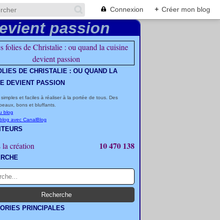
Connexion
+
Créer mon blog
OLIES DE CHRISTALIE : OU QUAND LA
NE DEVIENT PASSION
 simples et faciles à réaliser à la portée de tous. Des
beaux, bons et bluffants.
u blog
 blog avec CanalBlog
ITEURS
10 470 138
 la création
ERCHE
ORIES PRINCIPALES