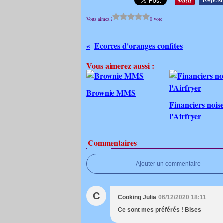
Repost
Vous aimez ?
0 vote
Ecorces d'oranges confites
Vous aimerez aussi :
Brownie MMS
Financiers noise
l'Airfryer
Commentaires
Ajouter un commentaire
C
Cooking Julia
06/12/2020 18:11
Ce sont mes préférés ! Bises