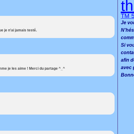
t
TM 
Je vo
N'hés
e je n'ai jamais testé.
commen
Si vo
conta
afin d
avec g
e je les aime ! Merci du partage ^_^
Bonne