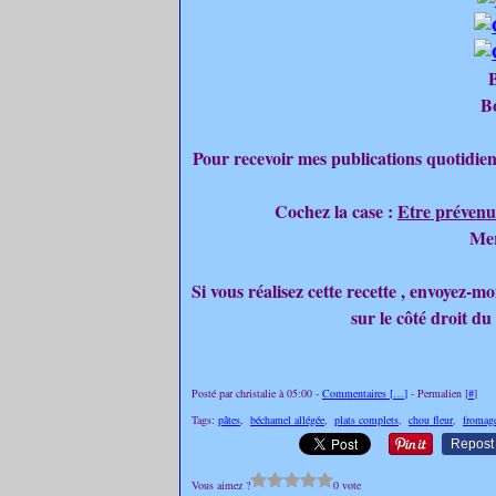
B
B
Pour recevoir mes publications quotidien
Cochez la case :
Etre prévenu
Mer
Si vous réalisez cette recette , envoyez-
sur le côté droit du
Posté par christalie à 05:00 -
Commentaires [
…
]
- Permalien [
#
]
Tags:
pâtes
,
béchamel allégée
,
plats complets
,
chou fleur
,
fromage
Repost
Vous aimez ?
0 vote