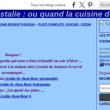
Tous nos blogs cuisine
UISINE DEVIENT PASSION
>
PLATS COMPLETS, QUICHES , PIZZAS
LES F
CUISI
Des plats
desserts 
Bonjour !
Accueil d
gratin qui nous a bien réchauffé un soir d'hiver ...
Créer un
VIS
rsé à la maison alors j'essaie de toujours le servir
accompagné...
Depuis
 un
gratin de chou-fleur parmentier
RECH
gratin de chou-fleur bolognaise
r , j'ai ajouté des pâtes ....
CATÉG