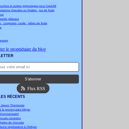
ches et autres grignotages pour l'apéritif
boissons chaudes ou froides , jus de fruits
jour
 petits gâteaux
 , compotes, coulis , pâtes de fruits
s
essert
er le propriétaire du blog
LETTER
Flux RSS
LES RÉCENTS
u Japon Thermomix
 la provençales Aifryer
'anniversaire!
vocats crevettes
épites de chocolat
arcis végétariens à l'Airfryer