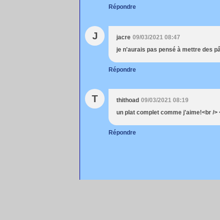
Répondre
J
jacre
09/03/2021 08:47
je n'aurais pas pensé à mettre des pâ
Répondre
T
thithoad
09/03/2021 08:19
un plat complet comme j'aime!<br /> 
Répondre