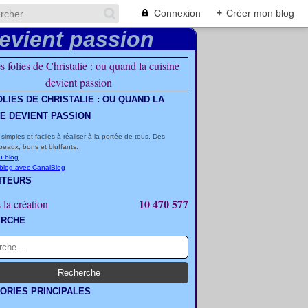
Connexion
+
Créer mon blog
OLIES DE CHRISTALIE : OU QUAND LA
NE DEVIENT PASSION
 simples et faciles à réaliser à la portée de tous. Des
beaux, bons et bluffants.
u blog
 blog avec CanalBlog
ITEURS
10 470 577
 la création
ERCHE
ORIES PRINCIPALES