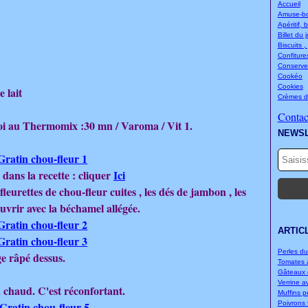
Accueil
Amuse-bou
Apéritif, 
Billet du 
Biscuits ,
Confitures
Conserve
Cookéo
Cookies
e lait
Crèmes d
Contact
moi au Thermomix :30 mn / Varoma / Vit 1.
NEWS
dans la recette : cliquer
Ici
leurettes de chou-fleur cuites , les dés de jambon , les
uvrir avec la béchamel allégée.
ARTIC
Perles d
e râpé dessus.
Tomates à
Gâteaux d
Verrine a
 chaud. C'est réconfortant.
Muffins p
Poivrons f