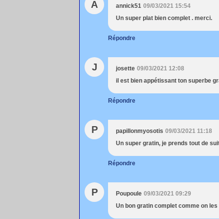
A
annick51
09/03/2021 15:54
Un super plat bien complet . merci.
Répondre
J
josette
09/03/2021 12:08
il est bien appétissant ton superbe g
Répondre
P
papillonmyosotis
09/03/2021 11:18
Un super gratin, je prends tout de sui
Répondre
P
Poupoule
09/03/2021 09:29
Un bon gratin complet comme on les a