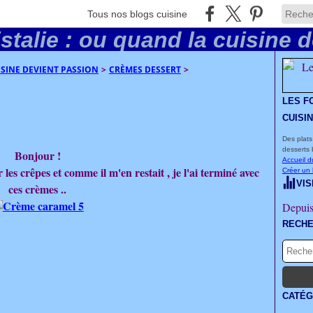
Tous nos blogs cuisine
UISINE DEVIENT PASSION
>
CRÈMES DESSERT
>
LES F
CUISI
Des plats
desserts 
Bonjour !
Accueil d
les crêpes et comme il m'en restait , je l'ai terminé avec
Créer un
VIS
ces crèmes ..
Depuis
RECH
CATÉG