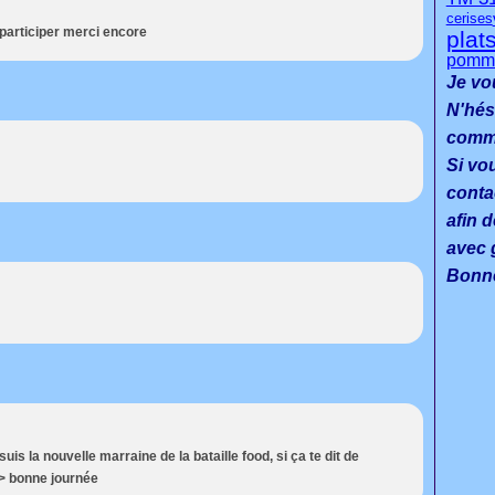
cerises
 participer merci encore
plat
pomme
Je vo
N'hés
commen
Si vo
conta
afin d
avec g
Bonne
suis la nouvelle marraine de la bataille food, si ça te dit de
 /> bonne journée