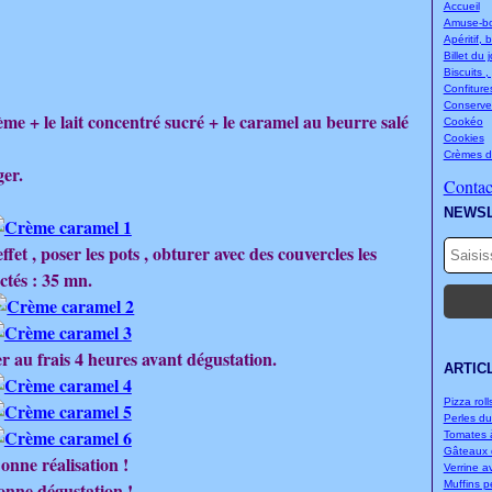
Accueil
Amuse-bou
Apéritif, 
Billet du 
Biscuits ,
Confitures
Conserve
rème + le lait concentré sucré + le caramel au beurre salé
Cookéo
Cookies
Crèmes d
ger.
Contact
NEWS
fet , poser les pots , obturer avec des couvercles les
ctés : 35 mn.
cer au frais 4 heures avant dégustation.
ARTIC
Pizza rolls
Perles d
Tomates à
Gâteaux d
onne réalisation !
Verrine a
onne dégustation !
Muffins p