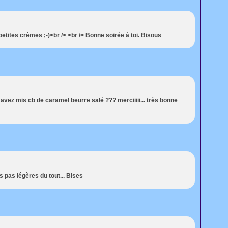
tites crèmes ;-)<br /> <br /> Bonne soirée à toi. Bisous
 avez mis cb de caramel beurre salé ??? merciiiii... très bonne
 pas légères du tout... Bises