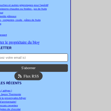
ches et autres grignotages pour l'apéritif
boissons chaudes ou froides , jus de fruits
jour
 petits gâteaux
 , compotes, coulis , pâtes de fruits
s
essert
er le propriétaire du blog
LETTER
Flux RSS
LES RÉCENTS
 ( airfryer )
u Japon Thermomix
 la provençales Aifryer
'anniversaire!
vocats crevettes
épites de chocolat