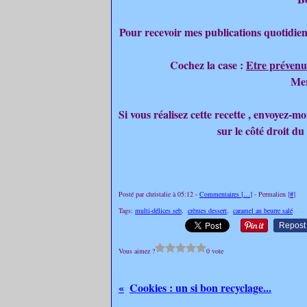
Pour recevoir mes publications quotidien
Cochez la case :
Etre prévenu
Mer
Si vous réalisez cette recette , envoyez-
sur le côté droit du
Posté par christalie à 05:12 -
Commentaires [
…
]
- Permalien [
#
]
Tags:
multi-délices seb
,
crèmes dessert
,
caramel au beurre salé
Repost
Vous aimez ?
0 vote
Cookies : un si bon recyclage...