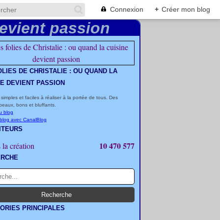
Connexion
+
Créer mon blog
OLIES DE CHRISTALIE : OU QUAND LA
NE DEVIENT PASSION
 simples et faciles à réaliser à la portée de tous. Des
beaux, bons et bluffants.
u blog
 blog avec CanalBlog
ITEURS
10 470 577
 la création
ERCHE
ORIES PRINCIPALES