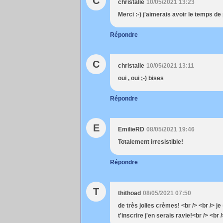
C
christalie
10/05/2021 13:23
Merci :-) j'aimerais avoir le temps de
Répondre
C
christalie
10/05/2021 13:11
oui , oui ;-) bises
Répondre
E
EmilieRD
08/05/2021 19:46
Totalement irresistible!
Répondre
T
thithoad
08/05/2021 07:50
de très jolies crèmes! <br /> <br /> je 
t'inscrire j'en serais ravie!<br /> <br