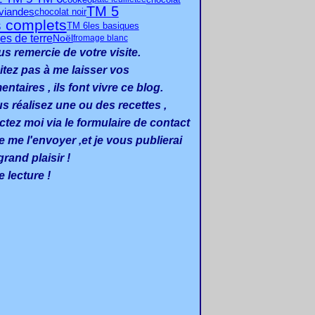
TM 5
viandes
chocolat noir
s complets
TM 6
les basiques
s de terre
Noël
fromage blanc
us remercie de votre visite.
itez pas à me laisser vos
taires , ils font vivre ce blog.
us réalisez une ou des recettes ,
ctez moi via le formulaire de contact
e me l'envoyer ,et je vous publierai
rand plaisir !
 lecture !