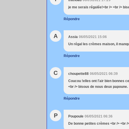
thithoad
06/05/2021 17:29
je me serais régalée!<br /> <br /> bis
Répondre
A
Assia
06/05/2021 15:06
Un régal les crèmes maison, il manque
Répondre
C
choupette88
06/05/2021 06:39
Coucou !elles ont l'air bien bonnes ce
<br /> bisous de nous deux papoune.
Répondre
P
Poupoule
06/05/2021 06:36
De bonne petites crèmes <br /> <br 