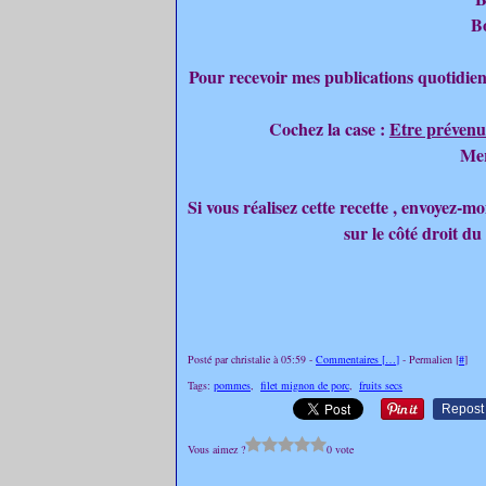
B
Pour recevoir mes publications quotidien
Cochez la case :
Etre prévenu
Mer
Si vous réalisez cette recette , envoyez-
sur le côté droit du
Posté par christalie à 05:59 -
Commentaires [
…
]
- Permalien [
#
]
Tags:
pommes
,
filet mignon de porc
,
fruits secs
Repost
Vous aimez ?
0 vote