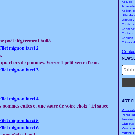
Accueil
Amuse-bou
Apéritif, 
Billet du 
Biscuits ,
Confitures
Conserve
Cookéo
Cookies
une poêle légèrement huilée.
Crèmes d
Contact
.
NEWS
 quartiers de pommes. Verser 1 petit verre d'eau.
ARTIC
es pommes cuites et une sauce de votre choix ( ici sauce
Pizza rolls
Perles d
Tomates à
Gâteaux d
Verrine a
onne réalisation !
Muffins p