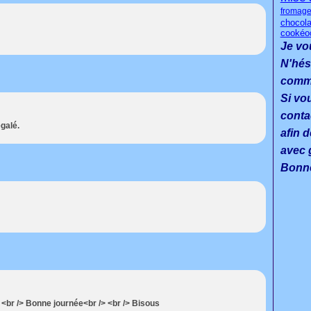
fromage
chocola
cookéo
Je vo
N'hés
commen
Si vo
conta
galé.
afin d
avec g
Bonne
 <br /> Bonne journée<br /> <br /> Bisous