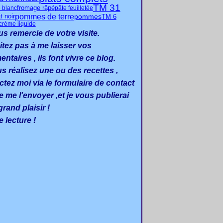
TM 31
 blanc
fromage râpé
pâte feuilletée
pommes de terre
pommes
t noir
TM 6
crème liquide
us remercie de votre visite.
itez pas à me laisser vos
taires , ils font vivre ce blog.
us réalisez une ou des recettes ,
ctez moi via le formulaire de contact
e me l'envoyer ,et je vous publierai
rand plaisir !
 lecture !