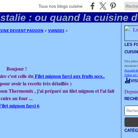
Tous nos blogs cuisine
UISINE DEVIENT PASSION
>
VIANDES
>
LES F
CUISI
Des plats
desserts 
Bonjour !
Accueil d
ire c'est celle du
Filet mignon farci aux fruits secs..
Créer un
VIS
 pour avoir la recette très détaillée )
sson Thermomix , j'ai préparé un filet mignon et l'ai fait
Depuis
cuire au four ...
RECH
CATÉG