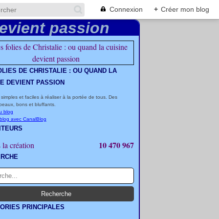
Connexion
+
Créer mon blog
OLIES DE CHRISTALIE : OU QUAND LA
NE DEVIENT PASSION
 simples et faciles à réaliser à la portée de tous. Des
beaux, bons et bluffants.
u blog
 blog avec CanalBlog
ITEURS
10 470 967
 la création
ERCHE
ORIES PRINCIPALES