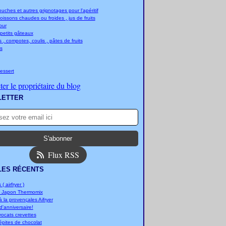
ches et autres grignotages pour l'apéritif
boissons chaudes ou froides , jus de fruits
jour
 petits gâteaux
 , compotes, coulis , pâtes de fruits
s
essert
er le propriétaire du blog
LETTER
Flux RSS
LES RÉCENTS
 ( airfryer )
u Japon Thermomix
 la provençales Aifryer
'anniversaire!
vocats crevettes
épites de chocolat