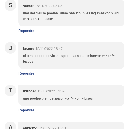
S
samar
16/11/2022 03:03
une délicieuse poêlée j'aime beaucoup les légumes<br /> <br
/> bisous Christalie
Répondre
J
josette
15/11/2022 18:47
elle me donne envie ta superbe assiette! miam<br /> <br />
bisous
Répondre
T
thithoad
15/11/2022 14:09
une poêlée bien de saison<br /> <br /> bises
Répondre
A
annick51
15/11/2022 13:51