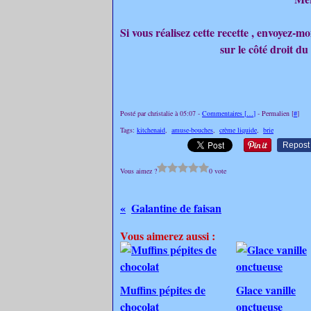
Si vous réalisez cette recette , envoyez-
sur le côté droit du
Posté par christalie à 05:07 -
Commentaires [
…
]
- Permalien [
#
]
Tags:
kitchenaid
,
amuse-bouches
,
crème liquide
,
brie
Repost
Vous aimez ?
0 vote
Galantine de faisan
Vous aimerez aussi :
Muffins pépites de
Glace vanille
chocolat
onctueuse