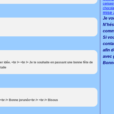
cerises
chocola
mise 
Je vo
N'hés
commen
Si vo
conta
afin d
avec g
er idée. <br /> <br /> Je te souhaite en passant une bonne fête de
Bonne
talie
> <br /> Bonne jorunée<br /> <br /> Bisous