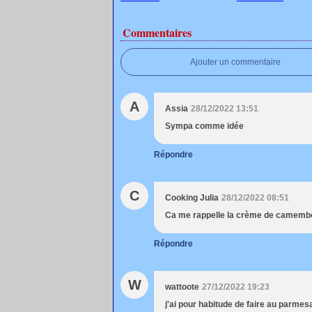
Commentaires
Ajouter un commentaire
A
Assia
28/12/2022 13:51
Sympa comme idée
Répondre
C
Cooking Julia
28/12/2022 08:51
Ca me rappelle la crème de camembert
Répondre
W
wattoote
27/12/2022 19:23
j'ai pour habitude de faire au parmes