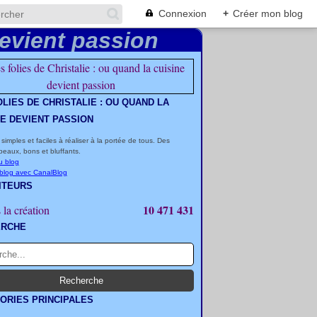
Connexion
+
Créer mon blog
OLIES DE CHRISTALIE : OU QUAND LA
NE DEVIENT PASSION
 simples et faciles à réaliser à la portée de tous. Des
beaux, bons et bluffants.
u blog
 blog avec CanalBlog
ITEURS
10 471 431
 la création
ERCHE
ORIES PRINCIPALES