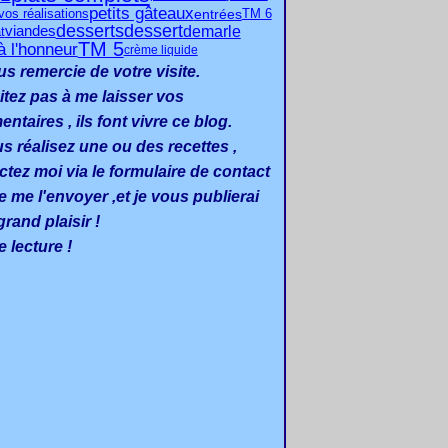
petits gâteaux
entrées
TM 6
vos réalisations
desserts
dessert
demarle
viandes
t
TM 5
à l'honneur
crème liquide
us remercie de votre visite.
itez pas à me laisser vos
taires , ils font vivre ce blog.
us réalisez une ou des recettes ,
ctez moi via le formulaire de contact
e me l'envoyer ,et je vous publierai
rand plaisir !
 lecture !