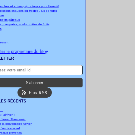
ches et autres grignotages pour l'apéritif
boissons chaudes ou froides , jus de fruits
jour
 petits gâteaux
 , compotes, coulis , pâtes de fruits
s
essert
er le propriétaire du blog
LETTER
Flux RSS
LES RÉCENTS
..
 ( airfryer )
u Japon Thermomix
 la provençales Aifryer
'anniversaire!
vocats crevettes