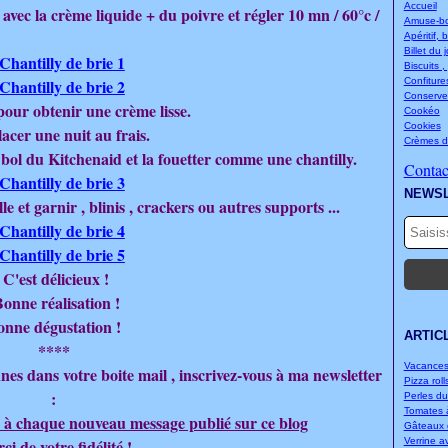
Accueil
avec la crème liquide + du poivre et régler
10 mn / 60°c /
Amuse-bou
Apéritif, 
Billet du 
Biscuits ,
Confitures
Conserve
pour obtenir une crème lisse.
Cookéo
Cookies
lacer une nuit au frais.
Crèmes d
 bol du Kitchenaid et la fouetter comme une chantilly.
Contact
NEWS
et garnir , blinis , crackers ou autres supports ...
C'est délicieux !
onne réalisation !
onne dégustation !
ARTIC
****
Vacances.
nes dans votre boite mail , inscrivez-vous à ma newsletter
Pizza rolls
:
Perles d
Tomates à
 à chaque nouveau message publié sur ce blog
Gâteaux d
ci de votre fidélité !
Verrine a