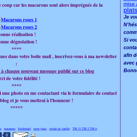
le coup car les macarons sont alors imprégnés de la
mise 
plat
Je vo
N'hés
commen
onne réalisation !
Si vo
onne dégustation !
conta
****
nes dans votre boite mail , inscrivez-vous à ma newsletter
afin d
:
avec g
 à chaque nouveau message publié sur ce blog
Bonne
ci de votre fidélité !
****
moi une photo en me contactant via le formulaire de contact
 blog et je vous mettrai à l'honneur !
*****
s
,
macarons
,
kitchenaid
,
sucre glace
,
extrait de vanille
,
TM 31 TM 5 TM 6
0