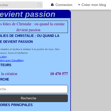
Connexion
+
Créer mon blog
OLIES DE CHRISTALIE : OU QUAND LA
NE DEVIENT PASSION
 simples et faciles à réaliser à la portée de tous. Des
beaux, bons et bluffants.
u blog
 blog avec CanalBlog
ITEURS
10 470 577
 la création
ERCHE
ORIES PRINCIPALES