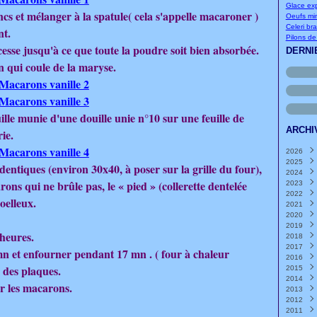
Glace exp
cs et mélanger à la spatule( cela s'appelle macaroner )
Oeufs mi
Celeri br
nt.
Pilons de 
sse jusqu'à ce que toute la poudre soit bien absorbée.
DERNI
n qui coule de la maryse.
lle munie d'une douille unie n°10 sur une feuille de
ARCHI
rie.
2026
2025
Août
identiques (environ 30x40, à poser sur la grille du four),
2024
Juille
Déce
ons qui ne brûle pas, le « pied » (collerette dentelée
2023
Juin
Nove
Déce
(
2022
Mai
Octo
Nove
Déce
(
oelleux.
2021
Avril
Sept
Octo
Nove
Déce
(
2020
Mars
Août
Sept
Octo
Nove
Déce
2019
Févri
Juille
Août
Sept
Octo
Nove
Déce
 heures.
2018
Janvi
Juin
Juille
Août
Sept
Octo
Nove
Déce
(
2017
Mai
Juin
Juille
Août
Sept
Octo
Nove
Déce
(
(
mn et enfourner pendant 17 mn . ( four à chaleur
2016
Avril
Mai
Juin
Juille
Août
Sept
Octo
Nove
Déce
(
(
(
e des plaques.
2015
Mars
Avril
Mai
Juin
Juille
Août
Sept
Octo
Nove
Déce
(
(
(
2014
Févri
Mars
Avril
Mai
Juin
Juille
Août
Sept
Octo
Nove
Déce
(
(
(
er les macarons.
2013
Janvi
Févri
Mars
Avril
Mai
Juin
Juille
Août
Sept
Octo
Nove
Déce
(
(
(
2012
Janvi
Févri
Mars
Avril
Mai
Juin
Juille
Août
Sept
Octo
Nove
Déce
(
(
(
2011
Janvi
Févri
Mars
Avril
Mai
Juin
Juille
Août
Sept
Octo
Nove
Déce
(
(
(