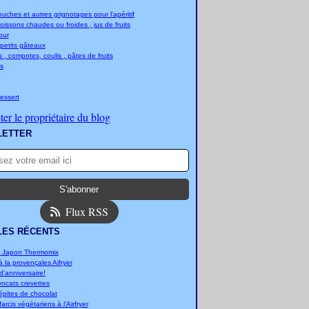
ches et autres grignotages pour l'apéritif
boissons chaudes ou froides , jus de fruits
jour
 petits gâteaux
 , compotes, coulis , pâtes de fruits
s
essert
er le propriétaire du blog
LETTER
Flux RSS
LES RÉCENTS
u Japon Thermomix
 la provençales Aifryer
'anniversaire!
vocats crevettes
épites de chocolat
arcis végétariens à l'Airfryer