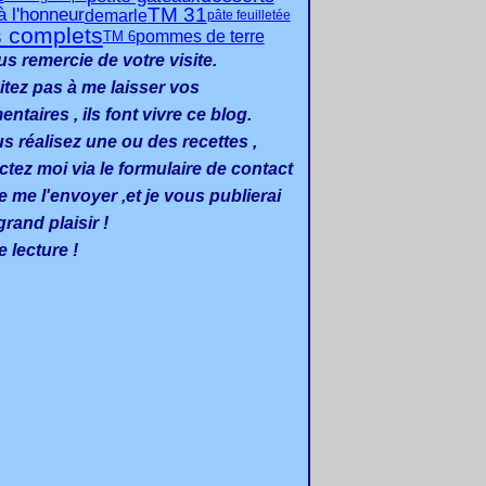
TM 31
à l'honneur
demarle
pâte feuilletée
s complets
pommes de terre
TM 6
us remercie de votre visite.
itez pas à me laisser vos
taires , ils font vivre ce blog.
us réalisez une ou des recettes ,
ctez moi via le formulaire de contact
e me l'envoyer ,et je vous publierai
rand plaisir !
 lecture !