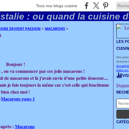
Tous nos blogs cuisine
UISINE DEVIENT PASSION
>
MACARONS
>
E
LES F
CUISI
Des plats
desserts 
Bonjour !
Accueil d
 , on va commencer par ces jolis macarons !
Créer un
VIS
it de macarons et là j'avais envie d'une petite douceur....
mais je fais toujours la même car c'est celle qui fonctionne
Depuis
bien chez moi !
RECH
CATÉG
i-après :
Macarons