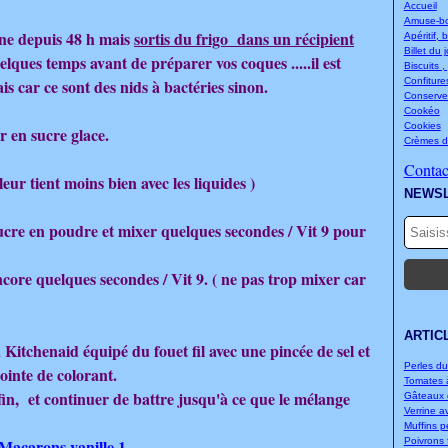
Accueil
Amuse-bou
une depuis 48 h mais
sortis du frigo dans un récipient
Apéritif, 
Billet du 
lques temps avant de préparer vos coques .....il est
Biscuits ,
is car ce sont des nids à bactéries sinon.
Confitures
Conserve
Cookéo
Cookies
 en sucre glace.
Crèmes d
Contact
eur tient moins bien avec les liquides )
NEWS
ucre en poudre et mixer quelques secondes / Vit 9 pour
ore quelques secondes / Vit 9. ( ne pas trop mixer car
ARTIC
Kitchenaid équipé du fouet fil avec une pincée de sel et
Perles d
ointe de colorant.
Tomates à
 fin, et continuer de battre jusqu'à ce que le mélange
Gâteaux d
Verrine a
Muffins p
Poivrons f