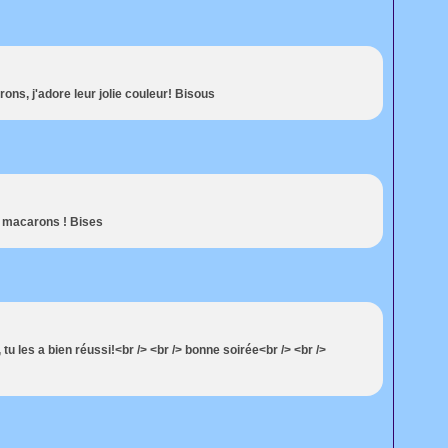
ons, j'adore leur jolie couleur! Bisous
es macarons ! Bises
u les a bien réussi!<br /> <br /> bonne soirée<br /> <br />