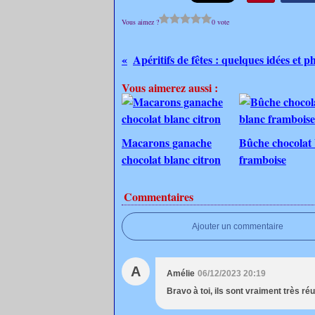
Vous aimez ?
0 vote
Apéritifs de fêtes : quelques idées et p
Vous aimerez aussi :
Macarons ganache
Bûche chocolat 
chocolat blanc citron
framboise
Commentaires
Ajouter un commentaire
A
Amélie
06/12/2023 20:19
Bravo à toi, ils sont vraiment très réu