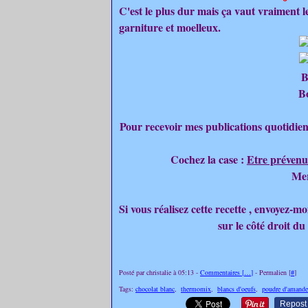
C'est le plus dur mais ça vaut vraiment 
garniture et moelleux.
B
B
Pour recevoir mes publications quotidien
Cochez la case :
Etre prévenu
Mer
Si vous réalisez cette recette , envoyez-
sur le côté droit du
Posté par christalie à 05:13 -
Commentaires [
…
]
- Permalien [
#
]
Tags:
chocolat blanc
,
thermomix
,
blancs d'oeufs
,
poudre d'amande
Repost